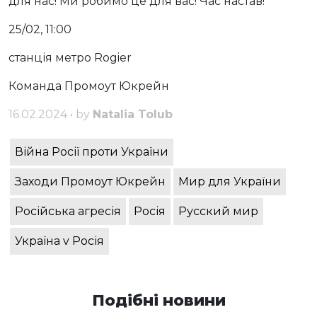
для нас! Ми робимо це для вас! Час настав!
25/02, 11:00
станція метро Rogier
Команда Промоут Юкрейн
16.02.2024 • by
Natalia Tolub
Війна Росії проти України
Заходи Промоут Юкрейн
Мир для України
Російська агресія
Росія
Русский мир
Україна v Росія
Подібні новини