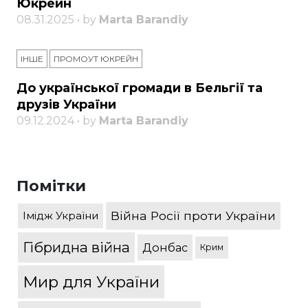
Юкрейн
08.31.2025 • by
Marta Barandiy
ІНШЕ
ПРОМОУТ ЮКРЕЙН
До української громади в Бельгії та
друзів України
09.12.2024 • by
Marta Barandiy
Помітки
Війна Росії проти України
Імідж України
Гібридна війна
Донбас
Крим
Мир для України