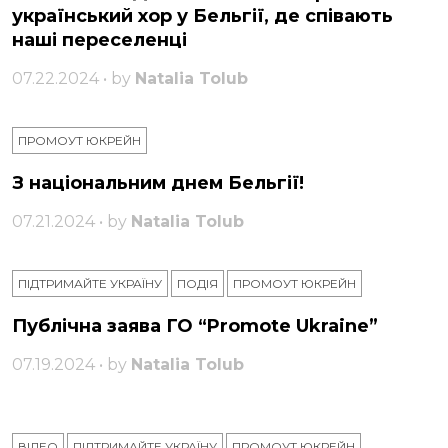
український хор у Бельгії, де співають
наші переселенці
07.22.2024 • by
Natalia Tolub
ПРОМОУТ ЮКРЕЙН
З національним днем ​​Бельгії!
07.21.2024 • by
Natalia Tolub
ПІДТРИМАЙТЕ УКРАЇНУ
ПОДІЯ
ПРОМОУТ ЮКРЕЙН
Публічна заява ГО “Promote Ukraine”
07.19.2024 • by
Natalia Tolub
ВІДЕО
ПІДТРИМАЙТЕ УКРАЇНУ
ПРОМОУТ ЮКРЕЙН