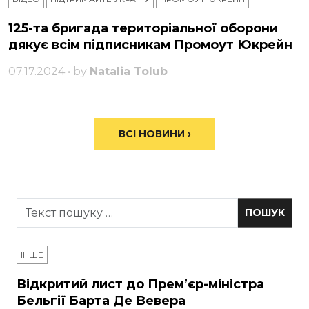
125-та бригада територіальної оборони
дякує всім підписникам Промоут Юкрейн
07.17.2024 • by
Natalia Tolub
ВСІ НОВИНИ ›
ІНШЕ
Відкритий лист до Прем’єр-міністра
Бельгії Барта Де Вевера