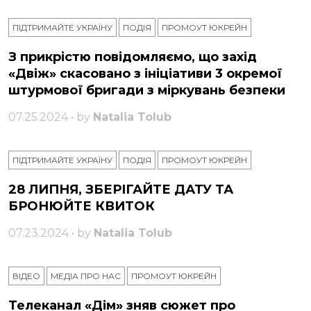
ПІДТРИМАЙТЕ УКРАЇНУ
ПОДІЯ
ПРОМОУТ ЮКРЕЙН
З прикрістю повідомляємо, що захід
«Двіж» скасовано з ініціативи 3 окремої
штурмової бригади з міркувань безпеки
07.25.2024 • by
Natalia Tolub
ПІДТРИМАЙТЕ УКРАЇНУ
ПОДІЯ
ПРОМОУТ ЮКРЕЙН
28 ЛИПНЯ, ЗБЕРІГАЙТЕ ДАТУ ТА
БРОНЮЙТЕ КВИТОК
07.23.2024 • by
Natalia Tolub
ВІДЕО
МЕДІА ПРО НАС
ПРОМОУТ ЮКРЕЙН
Телеканал «Дім» зняв сюжет про