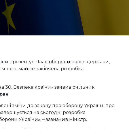
їни презентує План
оборони
нашої держави,
ім того, майже закінчена розробка
на 30. Безпека країни» заявив очільник
ран
.
лені зміни до закону про оборону України, про
завершується на сьогодні розробка
орони України», – зазначив міністр.