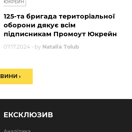
ЮКРЕЙН
125-та бригада територіальної
оборони дякує всім
підписникам Промоут Юкрейн
07.17.2024 • by
Natalia Tolub
ВИНИ ›
ЕКСКЛЮЗИВ
Аналітика