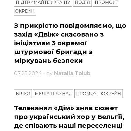
ПІДТРИМАЙТЕ УКРАЇНУ
ПОДІЯ
ПРОМОУТ
ЮКРЕЙН
З прикрістю повідомляємо, що
захід «Двіж» скасовано з
ініціативи 3 окремої
штурмової бригади з
міркувань безпеки
07.25.2024 • by
Natalia Tolub
ВІДЕО
МЕДІА ПРО НАС
ПРОМОУТ ЮКРЕЙН
Телеканал «Дім» зняв сюжет
про український хор у Бельгії,
де співають наші переселенці