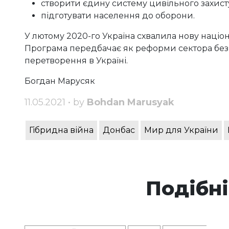
створити єдину систему цивільного захист
підготувати населення до оборони.
У лютому 2020-го Україна схвалила нову націон
Програма передбачає як реформи сектора безп
перетворення в Україні.
Богдан Марусяк
11.05.2021 • by
Bohdan Marusyak
Гібридна війна
Донбас
Мир для України
Подібні