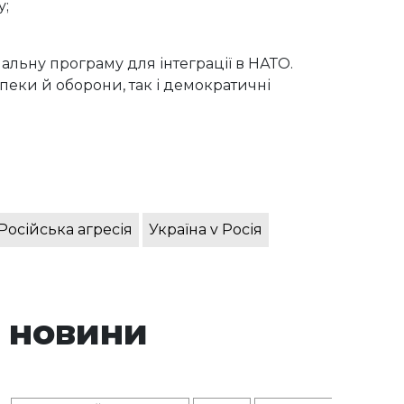
у;
альну програму для інтеграції в НАТО.
еки й оборони, так і демократичні
Російська агресія
Україна v Росія
 новини