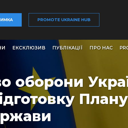
РИМКА
PROMOTE UKRAINE HUB
НИ
ЕКСКЛЮЗИВ
ПУБЛІКАЦІЇ
ПРО НАС
PR
во оборони Укра
ідготовку Плану
ержави