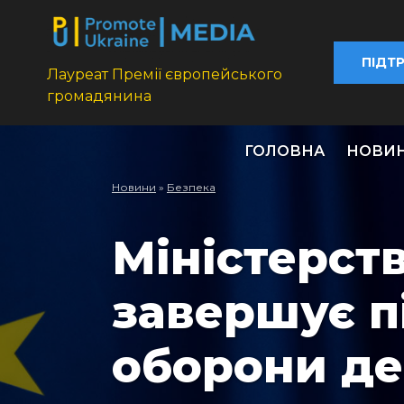
ПІДТ
Лауреат Премії європейського
громадянина
ГОЛОВНА
НОВИ
Новини
»
Безпека
Міністерст
завершує п
оборони д