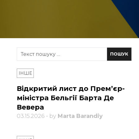
ІНШЕ
Відкритий лист до Прем’єр-
міністра Бельгії Барта Де
Вевера
03.15.2026 • by
Marta Barandiy