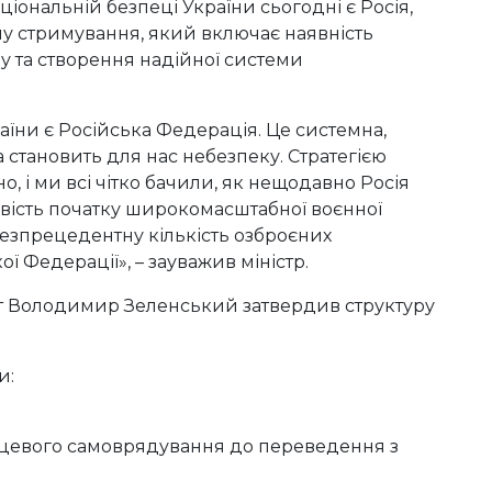
ціональній безпеці України сьогодні є Росія,
у стримування, який включає наявність
ву та створення надійної системи
їни є Російська Федерація. Це системна,
а становить для нас небезпеку. Стратегією
, і ми всі чітко бачили, як нещодавно Росія
вість початку широкомасштабної воєнної
безпрецедентну кількість озброєних
 Федерації», – зауважив міністр.
нт Володимир Зеленський затвердив структуру
и:
ісцевого самоврядування до переведення з