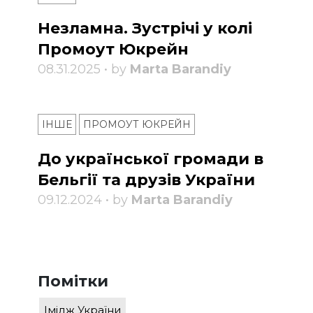
Незламна. Зустрічі у колі
Промоут Юкрейн
08.31.2025 • by
Marta Barandiy
ІНШЕ
ПРОМОУТ ЮКРЕЙН
До української громади в
Бельгії та друзів України
09.12.2024 • by
Marta Barandiy
Помітки
Імідж України