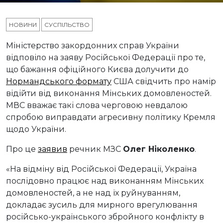
НОВИНИ
СУСПІЛЬСТВО
Міністерство закордонних справ України
відповіло на заяву Російської Федерації про те,
що бажання офіційного Києва долучити до
Нормандського формату
США свідчить про намір
відійти від виконання Мінських домовленостей.
МВС вважає такі слова черговою невдалою
спробою виправдати агресивну політику Кремля
щодо України.
Про це
заявив
речник МЗС
Олег Ніколенко
.
«На відміну від Російської Федерації, Україна
послідовно працює над виконанням Мінських
домовленостей, а не над їх руйнуванням,
докладає зусиль для мирного врегулювання
російсько-українського збройного конфлікту в