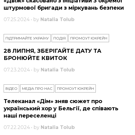
«Двіж» скасовано з ініціативи 3 окремої
штурмової бригади з міркувань безпеки
07.25.2024 • by
Natalia Tolub
ПІДТРИМАЙТЕ УКРАЇНУ
ПОДІЯ
ПРОМОУТ ЮКРЕЙН
28 ЛИПНЯ, ЗБЕРІГАЙТЕ ДАТУ ТА
БРОНЮЙТЕ КВИТОК
07.23.2024 • by
Natalia Tolub
ВІДЕО
МЕДІА ПРО НАС
ПРОМОУТ ЮКРЕЙН
Телеканал «Дім» зняв сюжет про
український хор у Бельгії, де співають
наші переселенці
07.22.2024 • by
Natalia Tolub