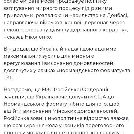
областей. Зате Росія продовжує політику
затягування мирного процесу під різними
приводами, розпалюючи насильство на Донбасі,
направляючи військові конвої і персонал через
неконтрольовану ділянку державного кордону»,
– сказав Ніколенко.
Він додав, що Україна й надалі докладатиме
максимальних зусиль для мирного
врегулювання і виконання домовленостей,
досягнутих у рамках «нормандського формату» та
ТКГ.
Нагадаємо, що МЗС Російської Федерації
заявили, що Україна хоче долучити США до
Нормандського формату нібито для того, щоб
відійти виконання Мінських домовленостей.
Російське зовнішньополітичне відомство вважає,
що розширення кола учасників переговорного
процесу можливе лише на основі консенсусу, а