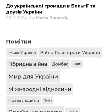
До української громади в Бельгії та
друзів України
09.12.2024 • by
Marta Barandiy
Помітки
Війна Росії проти України
Імідж України
Гібридна війна
Донбас
Крим
Мир для України
Міжнародні відносини
Права людини
Путін