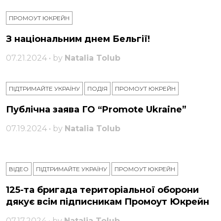
ПРОМОУТ ЮКРЕЙН
З національним днем ​​Бельгії!
07.21.2024 • by
Natalia Tolub
ПІДТРИМАЙТЕ УКРАЇНУ
ПОДІЯ
ПРОМОУТ ЮКРЕЙН
Публічна заява ГО “Promote Ukraine”
07.19.2024 • by
Natalia Tolub
ВІДЕО
ПІДТРИМАЙТЕ УКРАЇНУ
ПРОМОУТ ЮКРЕЙН
125-та бригада територіальної оборони
дякує всім підписникам Промоут Юкрейн
07.17.2024 • by
Natalia Tolub