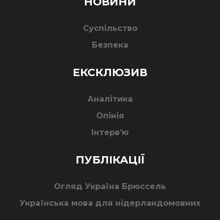
НОВИНИ
Суспільство
Безпека
ЕКСКЛЮЗИВ
Аналітика
Опінія
Інтерв’ю
ПУБЛІКАЦІЇ
Огляд Україна Брюссель
Українська мова для нідерландомовних