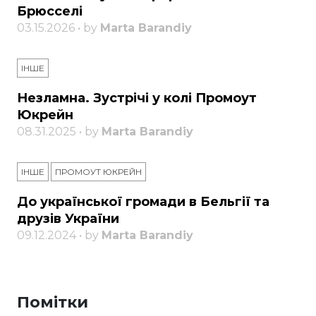
Брюсселі
03.15.2026 • by
Marta Barandiy
ІНШЕ
Незламна. Зустрічі у колі Промоут
Юкрейн
08.31.2025 • by
Marta Barandiy
ІНШЕ
ПРОМОУТ ЮКРЕЙН
До української громади в Бельгії та
друзів України
09.12.2024 • by
Marta Barandiy
Помітки