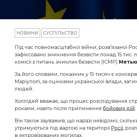
НОВИНИ
СУСПІЛЬСТВО
Під час повномасштабної війни, розв’язаної Р
зафіксовано зникнення безвісти понад 15 тис.
комісії з питань зниклих безвісти (ICMP)
Метью
За його словами, показник у 15 тисяч є консе
Маріуполі, за оцінками української влади, заги
людей.
Холлідей вважає, що процес розслідування спр
роками, навіть після припинення
бойових дій
.
Він також зауважив, що наразі невідомо, скіл
утримуються під вартою на території
Росії
, роз
в імпровізованих могилах.