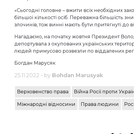
«Сьогодні головне – вжити всіх необхідних зах
більшої кількості осіб. Переважна більшість з
злочинів, тож винні мають бути притягнуті до 
Нагадаємо, на початку жовтня Президент Вол
депортувала з окупованих українських територ
людей примусово розвезли по віддалених рег
Богдан Марусяк
25.11.2022 • by
Bohdan Marusyak
Верховенство права
Війна Росії проти Украї
Міжнародні відносини
Права людини
Рос