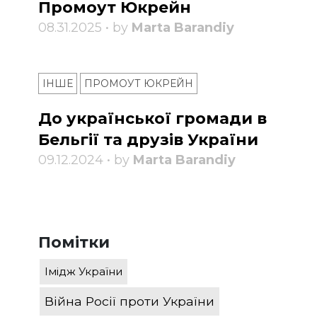
Промоут Юкрейн
08.31.2025 • by
Marta Barandiy
ІНШЕ
ПРОМОУТ ЮКРЕЙН
До української громади в
Бельгії та друзів України
09.12.2024 • by
Marta Barandiy
Помітки
Імідж України
Війна Росії проти України