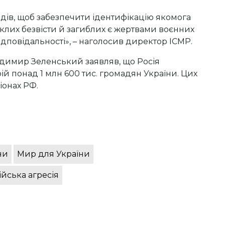
одів, щоб забезпечити ідентифікацію якомога
никлих безвісти й загиблих є жертвами воєнних
відповідальності», – наголосив директор ICMP.
одимир Зеленський заявляв, що Росія
ій понад 1 млн 600 тис. громадян України. Цих
іонах РФ.
ни
Мир для України
ійська агресія