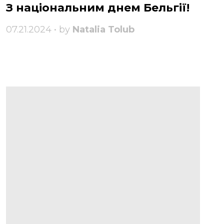
З національним днем ​​Бельгії!
07.21.2024 • by
Natalia Tolub