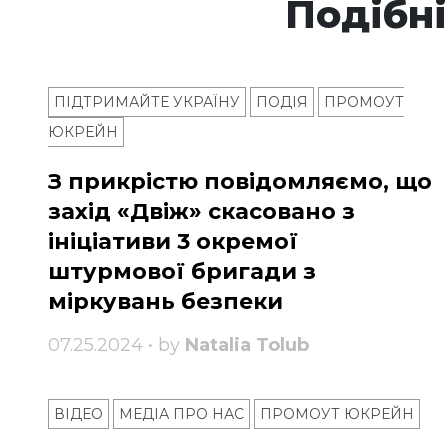
Подібні
ПІДТРИМАЙТЕ УКРАЇНУ
ПОДІЯ
ПРОМОУТ
ЮКРЕЙН
З прикрістю повідомляємо, що
захід «Двіж» скасовано з
ініціативи 3 окремої
штурмової бригади з
міркувань безпеки
07.25.2024 • by
Natalia Tolub
ВІДЕО
МЕДІА ПРО НАС
ПРОМОУТ ЮКРЕЙН