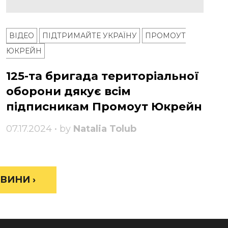
ВІДЕО
ПІДТРИМАЙТЕ УКРАЇНУ
ПРОМОУТ
ЮКРЕЙН
125-та бригада територіальної
оборони дякує всім
підписникам Промоут Юкрейн
07.17.2024 • by
Natalia Tolub
ВИНИ ›