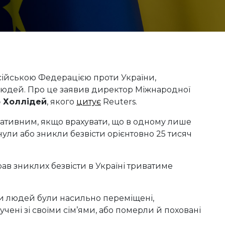
осійською Федерацією проти України,
 людей. Про це заявив директор Міжнародної
 Холлідей
, якого
цитує
Reuters.
рвативним, якщо врахувати, що в одному лише
нули або зникли безвісти орієнтовно 25 тисяч
ав зниклих безвісти в Україні триватиме
ьки людей були насильно переміщені,
лучені зі своїми сім’ями, або померли й поховані