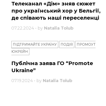
Телеканал «Дім» зняв сюжет
про український хор у Бельгії,
де співають наші переселенці
07.22.2024 • by
Natalia Tolub
ПІДТРИМАЙТЕ УКРАЇНУ
ПОДІЯ
ПРОМОУТ
ЮКРЕЙН
Публічна заява ГО “Promote
Ukraine”
07.19.2024 • by
Natalia Tolub