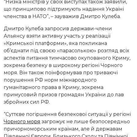
“Низка міністрів у своїх виступах також заявили,
що принципово підтримують надання Україні
членства в НАТО”, – зауважив Дмитро Кулеба.
Дмитро Кулеба запросив держави-члени
Альянсу взяти активну участь у реалізації
«Кримської платформи», яка покликана
об’єднати під своєю «парасолькою» розгляд всіх
аспектів питання тимчасово окупованого Криму,
зокрема безпеку в широкому регіоні Чорного
моря. Він також поінформував про триваючі
порушення РФ норм міжнародного
гуманітарного права в Криму, зокрема
примусовий призов громадян України до лав
збройних сил РФ.
“Суттєве погіршення безпекової ситуації у регіоні
Чорного моря
загрожує не лише безпосередньо
причорноморським країнам, але й державам
Південної Європи, Близького Сходу та Північної