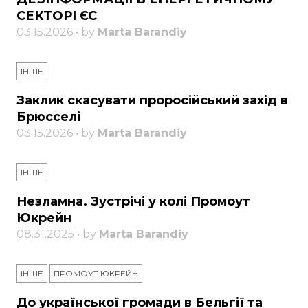
СЕКТОРІ ЄС
03.15.2026 • by
Marta Barandiy
ІНШЕ
Заклик скасувати проросійський захід в
Брюсселі
03.15.2026 • by
Marta Barandiy
ІНШЕ
Незламна. Зустрічі у колі Промоут
Юкрейн
08.31.2025 • by
Marta Barandiy
ІНШЕ
ПРОМОУТ ЮКРЕЙН
До української громади в Бельгії та