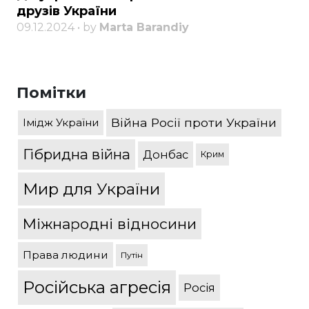
друзів України
09.12.2024 • by
Marta Barandiy
Помітки
Війна Росії проти України
Імідж України
Гібридна війна
Донбас
Крим
Мир для України
Міжнародні відносини
Права людини
Путін
Російська агресія
Росія