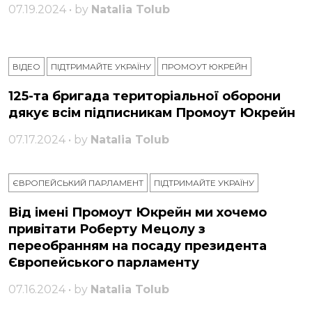
07.19.2024 • by
Natalia Tolub
ВІДЕО
ПІДТРИМАЙТЕ УКРАЇНУ
ПРОМОУТ ЮКРЕЙН
125-та бригада територіальної оборони
дякує всім підписникам Промоут Юкрейн
07.17.2024 • by
Natalia Tolub
ЄВРОПЕЙСЬКИЙ ПАРЛАМЕНТ
ПІДТРИМАЙТЕ УКРАЇНУ
Від імені Промоут Юкрейн ми хочемо
привітати Роберту Мецолу з
переобранням на посаду президента
Європейського парламенту
07.16.2024 • by
Natalia Tolub