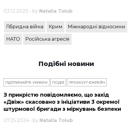
03.12.2020 • by
Natalia Tolub
Гібридна війна
Крим
Міжнародні відносини
НАТО
Російська агресія
Подібні новини
ПІДТРИМАЙТЕ УКРАЇНУ
ПОДІЯ
ПРОМОУТ ЮКРЕЙН
З прикрістю повідомляємо, що захід
«Двіж» скасовано з ініціативи 3 окремої
штурмової бригади з міркувань безпеки
07.25.2024 • by
Natalia Tolub