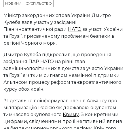
НОВИНИ
СУСПІЛЬСТВО
Міністр закордонних справ України Дмитро
Кулеба взяв участь у засіданні
Північноатлантичної ради
НАТО
за участі України
та Грузії, присвяченому проблемам безпеки в
регіоні Чорного моря.
Дмитро Кулеба підкреслив, що проведення
засідання ПАР НАТО на рівні глав
зовнішньополітичних відомств за участю України
та Грузії є чітким сигналом незмінної підтримки
Альянсом процесу реформ та євроатлантичного
курсу обох країн.
“Я детально поінформував членів Альянсу про
мілітаризацію Росією як державою-окупантом
тимчасово окупованого
Криму
. З конкретними
цифрами, свідченнями про її негативний вплив
на безпеку чорноморського регіону. Крім того,