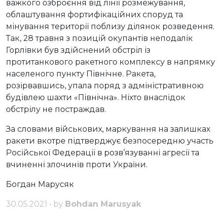
важкого озброєння від лінії розмежування,
облаштування фортифікаційних споруд та
мінування території поблизу ділянок розведення.
Так, 28 травня з позицій окупантів неподалік
Горлівки був здійснений обстріл із
протитанкового ракетного комплексу в напрямку
населеного пункту Північне. Ракета,
розірвавшись, упала поряд з адміністративною
будівлею шахти «Північна». Ніхто внаслідок
обстрілу не постраждав.
За словами військових, маркування на залишках
ракети вкотре підтверджує безпосередню участь
Російської Федерації в розв’язуванні агресії та
вчиненні злочинів проти України.
Богдан Марусяк
30.05.2021 • by
Bohdan Marusyak