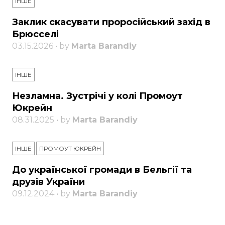
ІНШЕ
Заклик скасувати проросійський захід в
Брюсселі
03.15.2026 • by
Marta Barandiy
ІНШЕ
Незламна. Зустрічі у колі Промоут
Юкрейн
08.31.2025 • by
Marta Barandiy
ІНШЕ
ПРОМОУТ ЮКРЕЙН
До української громади в Бельгії та
друзів України
09.12.2024 • by
Marta Barandiy