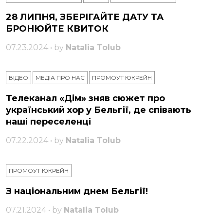
28 ЛИПНЯ, ЗБЕРІГАЙТЕ ДАТУ ТА
БРОНЮЙТЕ КВИТОК
07.23.2024 • by
Natalia Tolub
ВІДЕО
МЕДІА ПРО НАС
ПРОМОУТ ЮКРЕЙН
Телеканал «Дім» зняв сюжет про
український хор у Бельгії, де співають
наші переселенці
07.22.2024 • by
Natalia Tolub
ПРОМОУТ ЮКРЕЙН
З національним днем ​​Бельгії!
07.21.2024 • by
Natalia Tolub