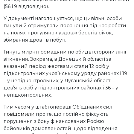
(56 і 9 відповідно).
У документі наголошується, що цивільні особи
гинули й отримували поранення під час роботи
на полях, прогулянок уздовж берегів річок,
збирання дров і в побуті.
Гинуть мирні громадяни по обидві сторони лінії
зіткнення. Зокрема, в Донецькій області за
вказаний період жертвами стали 12 осіб у
підконтрольних українському уряду районах і 19
– у непідконтрольних; у Луганській області –
дев’ять осіб у підконтрольних районах і 36 – у
непідконтрольних.
Тим часом у штабі операції Об’єднаних сил
повідомили
про те, що постійно фіксують
порушення з боку фінансованих Росією
бойовиків домовленостей щодо відведення