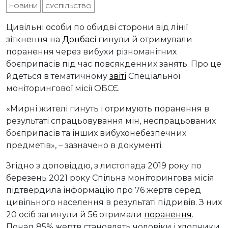
НОВИНИ
СУСПІЛЬСТВО
Цивільні особи по обидві сторони від лінії
зіткнення на
Донбасі
гинули й отримували
поранення через вибухи різноманітних
боєприпасів під час повсякденних занять. Про це
йдеться в тематичному
звіті
Спеціальної
моніторингової місії ОБСЄ.
«Мирні жителі гинуть і отримують поранення в
результаті спрацьовування мін, неспрацьованих
боєприпасів та інших вибухонебезпечних
предметів», – зазначено в документі.
Згідно з доповіддю, з листопада 2019 року по
березень 2021 року Спільна моніторингова місія
підтвердила інформацію про 76 жертв серед
цивільного населення в результаті підривів. З них
20 осіб загинули й 56 отримали
поранення
.
Понад 85% жертв становлять чоловіки і хлопчики