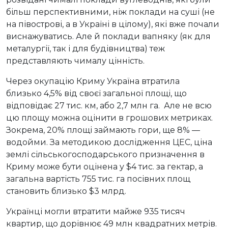
більш перспективними, ніж поклади на суші (не
на півострові, а в Україні в цілому), які вже почали
виснажуватись. Але й поклади вапняку (як для
металургії, так і для будівництва) теж
представляють чималу цінність.
Через окупацію Криму Україна втратила
близько 4,5% від своєї загальної площі, що
відповідає 27 тис. км, або 2,7 млн га. Але не всю
цю площу можна оцінити в грошових метриках.
Зокрема, 20% площі займають гори, ще 8% —
водойми. За методикою дослідження ЦЕС, ціна
землі сільськогосподарського призначення в
Криму може бути оцінена у $4 тис. за гектар, а
загальна вартість 755 тис. га посівних площ
становить близько $3 млрд.
Українці могли втратити майже 935 тисяч
квартир, що дорівнює 49 млн квадратних метрів.