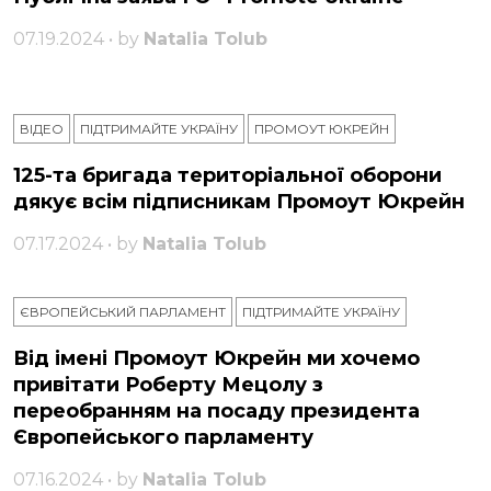
07.19.2024 • by
Natalia Tolub
ВІДЕО
ПІДТРИМАЙТЕ УКРАЇНУ
ПРОМОУТ ЮКРЕЙН
125-та бригада територіальної оборони
дякує всім підписникам Промоут Юкрейн
07.17.2024 • by
Natalia Tolub
ЄВРОПЕЙСЬКИЙ ПАРЛАМЕНТ
ПІДТРИМАЙТЕ УКРАЇНУ
Від імені Промоут Юкрейн ми хочемо
привітати Роберту Мецолу з
переобранням на посаду президента
Європейського парламенту
07.16.2024 • by
Natalia Tolub