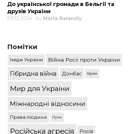
До української громади в Бельгії та
друзів України
09.12.2024 • by
Marta Barandiy
Помітки
Війна Росії проти України
Імідж України
Гібридна війна
Донбас
Крим
Мир для України
Міжнародні відносини
Права людини
Путін
Російська агресія
Росія