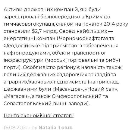
Активи державних компаній, які були
зареєстровані безпосередньо в Криму до
тимчасової окупації, станом на початок 2014 року
становили $2,7 млрд. Серед найбільших —
енергетичні компанії Чорноморнафтогаз та
Феодосійське підприємство із забезпечення
нафтопродуктами, об’єкти транспортної
інфраструктури (морські торговельні та рибні
порти). Особливістю регіону є наявність також
великих державних оздоровчих закладів та
аграрних/харчових підприємств (наприклад,
державними були «Масандра», «Новий світ»,
«Магарач», а також Сімферопольський та
Севастопольський винні заводи).
Центр економічної стратегії
16.08.2021 • by
Natalia Tolub