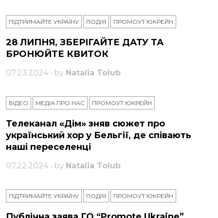
ПІДТРИМАЙТЕ УКРАЇНУ
ПОДІЯ
ПРОМОУТ ЮКРЕЙН
28 ЛИПНЯ, ЗБЕРІГАЙТЕ ДАТУ ТА
БРОНЮЙТЕ КВИТОК
07.23.2024 • by
Natalia Tolub
ВІДЕО
МЕДІА ПРО НАС
ПРОМОУТ ЮКРЕЙН
Телеканал «Дім» зняв сюжет про
український хор у Бельгії, де співають
наші переселенці
07.22.2024 • by
Natalia Tolub
ПІДТРИМАЙТЕ УКРАЇНУ
ПОДІЯ
ПРОМОУТ ЮКРЕЙН
Публічна заява ГО “Promote Ukraine”