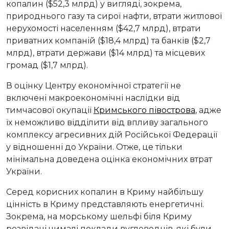
копалин ($52,3 млрд) у вигляді, зокрема,
природнього газу та сирої нафти, втрати житлової
нерухомості населенням ($42,7 млрд), втрати
приватних компаній ($18,4 млрд) та банків ($2,7
млрд), втрати держави ($14 млрд) та місцевих
громад ($1,7 млрд).
В оцінку Центру економічної стратегії не
включені макроекономічні наслідки від
тимчасової окупації
Кримського півострова
, адже
їх неможливо відділити від впливу загального
комплексу агресивних дій Російської Федерації
у відношенні до України. Отже, це тільки
мінімальна доведена оцінка економічних втрат
України.
Серед корисних копалин в Криму найбільшу
цінність в Криму представляють енергетичні.
Зокрема, на морському шельфі біля Криму
розвідані чималі поклади вуглеводнів, які були