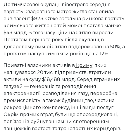
До тимчасової окупації півострова середня
вартість квадратного метра житла становила
еквівалент $873. Отже загальна ринкова вартість
кримського житла на той момент сягала майже
$43 млрд. З того часу ціни на житло виросли.
Протягом першого року після окупації, в
доларовому вимірі житло подорожчало на 50%, а
протягом наступним п’яти років ще на 12%.
Приватні власники активів в
Криму
, яких
налічувалося 20 тис. підприємств, втратили
активи на суму $18,488 млрд. Серед втрачених
галузей — генерація та розподілення
електроенергії, розподілення газу, переробна
промисловість, а також будівництво, частина
рекреаційного комплексу, інші види послуг.
Окрім прямих втрат, були ще опосередковані,
пов’язані з руйнуванням чи спотворенням
ланцюжків вартості та транспортних коридорів.