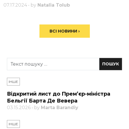
07.17.2024 • by
Natalia Tolub
ВСІ НОВИНИ ›
ІНШЕ
Відкритий лист до Прем’єр-міністра
Бельгії Барта Де Вевера
03.15.2026 • by
Marta Barandiy
ІНШЕ