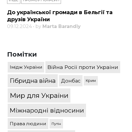
До української громади в Бельгії та
друзів України
09.12.2024 • by
Marta Barandiy
Помітки
Війна Росії проти України
Імідж України
Гібридна війна
Донбас
Крим
Мир для України
Міжнародні відносини
Права людини
Путін