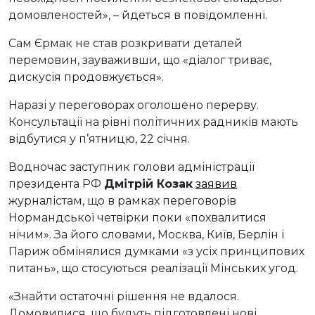
домовленостей», – йдеться в повідомленні.
Сам Єрмак не став розкривати деталей
перемовин, зауваживши, що «діалог триває,
дискусія продовжується».
Наразі у переговорах оголошено перерву.
Консультації на рівні політичних радників мають
відбутися у п’ятницю, 22 січня.
Водночас заступник голови адміністрації
президента РФ
Дмітрій Козак
заявив
журналістам, що в рамках переговорів
Нормандської четвірки поки «похвалитися
нічим». За його словами, Москва, Київ, Берлін і
Париж обмінялися думками «з усіх принципових
питань», що стосуються реалізації Мінських угод.
«Знайти остаточні рішення не вдалося.
Домовилися, що будуть підготовлені нові