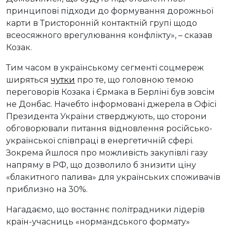
принципові підходи до формування дорожньої
карти в Тристоронній контактній групі щодо
всеосяжного врегулювання конфлікту», – сказав
Козак.
Тим часом в українському сегменті соцмереж
ширяться
чутки
про те, що головною темою
переговорів Козака і Єрмака в Берліні був зовсім
не Донбас. Начебто інформовані джерела в Офісі
Президента України стверджують, що сторони
обговорювали питання відновлення російсько-
української співпраці в енергетичній сфері.
Зокрема йшлося про можливість закупівлі газу
напряму в РФ, що дозволило б знизити ціну
«блакитного палива» для українських споживачів
приблизно на 30%.
Нагадаємо, що востаннє політрадники лідерів
країн-учасниць «нормандського формату»