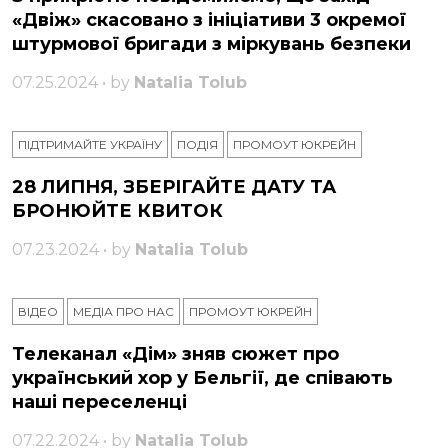
«Двіж» скасовано з ініціативи 3 окремої
штурмової бригади з міркувань безпеки
07.25.2024 • by
Natalia Tolub
ПІДТРИМАЙТЕ УКРАЇНУ
ПОДІЯ
ПРОМОУТ ЮКРЕЙН
28 ЛИПНЯ, ЗБЕРІГАЙТЕ ДАТУ ТА
БРОНЮЙТЕ КВИТОК
07.23.2024 • by
Natalia Tolub
ВІДЕО
МЕДІА ПРО НАС
ПРОМОУТ ЮКРЕЙН
Телеканал «Дім» зняв сюжет про
український хор у Бельгії, де співають
наші переселенці
07.22.2024 • by
Natalia Tolub