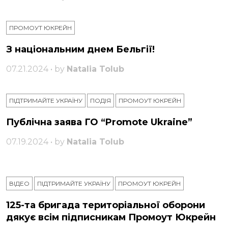
ПРОМОУТ ЮКРЕЙН
З національним днем ​​Бельгії!
07.21.2024 • by
Natalia Tolub
ПІДТРИМАЙТЕ УКРАЇНУ
ПОДІЯ
ПРОМОУТ ЮКРЕЙН
Публічна заява ГО “Promote Ukraine”
07.19.2024 • by
Natalia Tolub
ВІДЕО
ПІДТРИМАЙТЕ УКРАЇНУ
ПРОМОУТ ЮКРЕЙН
125-та бригада територіальної оборони
дякує всім підписникам Промоут Юкрейн