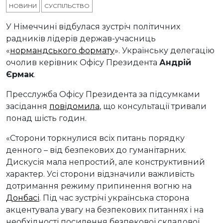
НОВИНИ
СУСПІЛЬСТВО
У Німеччині відбулася зустріч політичних
радників лідерів держав-учасниць
«
нормандського формату
». Українську делегацію
очолив керівник Офісу Президента
Андрій
Єрмак
.
Пресслужба Офісу Президента за підсумками
засідання
повідомила
, що консультації тривали
понад шість годин.
«Сторони торкнулися всіх питань порядку
денного – від безпекових до гуманітарних.
Дискусія мала непростий, але конструктивний
характер. Усі сторони відзначили важливість
дотримання режиму припинення вогню на
Донбасі
. Під час зустрічі українська сторона
акцентувала увагу на безпекових питаннях і на
необхідності посилення безпекової складової