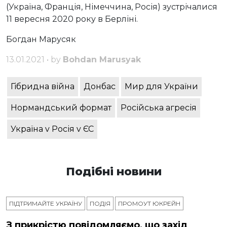
(Україна, Франція, Німеччина, Росія) зустрічалися
11 вересня 2020 року в Берліні.
Богдан Марусяк
13.01.2021 • by
Bohdan Marusyak
Гібридна війна
Донбас
Мир для України
Нормандський формат
Російська агресія
Україна v Росія v ЄС
Подібні новини
ПІДТРИМАЙТЕ УКРАЇНУ
ПОДІЯ
ПРОМОУТ ЮКРЕЙН
З прикрістю повідомляємо, що захід