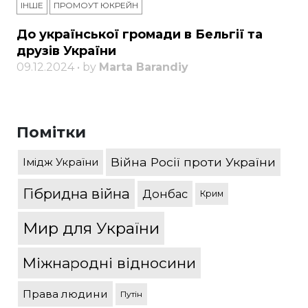
ІНШЕ
ПРОМОУТ ЮКРЕЙН
До української громади в Бельгії та
друзів України
09.12.2024 • by
Marta Barandiy
Помітки
Війна Росії проти України
Імідж України
Гібридна війна
Донбас
Крим
Мир для України
Міжнародні відносини
Права людини
Путін