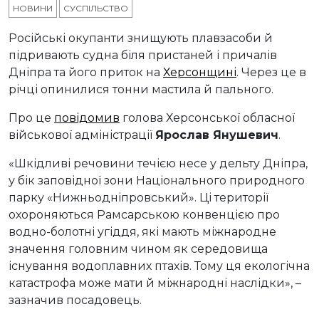
НОВИНИ
СУСПІЛЬСТВО
Російські окупанти знищують плавзасоби й
підривають судна біля пристаней і причалів
Дніпра та його приток на
Херсонщині
. Через це в
річці опинилися тонни мастила й пального.
Про це
повідомив
голова Херсонської обласної
військової адміністрації
Ярослав Янушевич
.
«Шкідливі речовини течією несе у дельту Дніпра,
у бік заповідної зони Національного природного
парку «Нижньодніпровський». Ці території
охороняються Рамсарською конвенцією про
водно-болотні угіддя, які мають міжнародне
значення головним чином як середовища
існування водоплавних птахів. Тому ця екологічна
катастрофа може мати й міжнародні наслідки», –
зазначив посадовець.