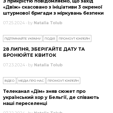
З прикрістю повідомляємо, що захід
«Двіж» скасовано з ініціативи 3 окремої
штурмової бригади з міркувань безпеки
07.25.2024 • by
Natalia Tolub
ПІДТРИМАЙТЕ УКРАЇНУ
ПОДІЯ
ПРОМОУТ ЮКРЕЙН
28 ЛИПНЯ, ЗБЕРІГАЙТЕ ДАТУ ТА
БРОНЮЙТЕ КВИТОК
07.23.2024 • by
Natalia Tolub
ВІДЕО
МЕДІА ПРО НАС
ПРОМОУТ ЮКРЕЙН
Телеканал «Дім» зняв сюжет про
український хор у Бельгії, де співають
наші переселенці