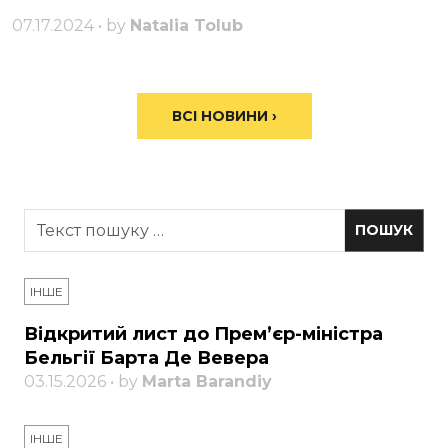
07.17.2024 • by
Natalia Tolub
ВСІ НОВИНИ ›
ІНШЕ
Відкритий лист до Прем’єр-міністра
Бельгії Барта Де Вевера
03.15.2026 • by
Marta Barandiy
ІНШЕ