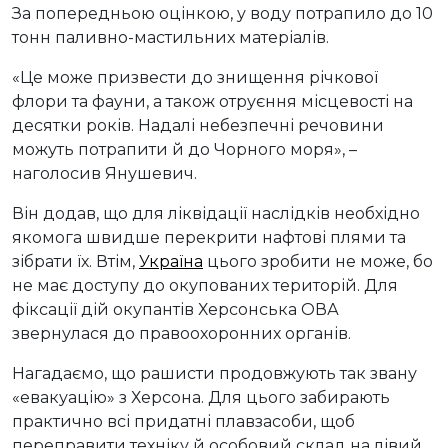
За попередньою оцінкою, у воду потрапило до 10
тонн паливно-мастильних матеріалів.
«Це може призвести до знищення річкової
флори та фауни, а також отруєння місцевості на
десятки років. Надалі небезпечні речовини
можуть потрапити й до Чорного моря», –
наголосив Янушевич.
Він додав, що для ліквідації наслідків необхідно
якомога швидше перекрити нафтові плями та
зібрати їх. Втім,
Україна
цього зробити не може, бо
не має доступу до окупованих територій. Для
фіксації дій окупантів Херсонська ОВА
звернулася до правоохоронних органів.
Нагадаємо, що рашисти продовжують так звану
«евакуацію» з Херсона. Для цього забирають
практично всі придатні плавзасоби, щоб
переправити техніку й особовий склад на лівий