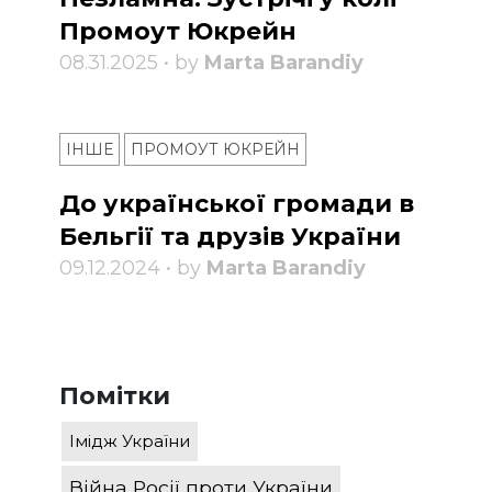
Промоут Юкрейн
08.31.2025 • by
Marta Barandiy
ІНШЕ
ПРОМОУТ ЮКРЕЙН
До української громади в
Бельгії та друзів України
09.12.2024 • by
Marta Barandiy
Помітки
Імідж України
Війна Росії проти України