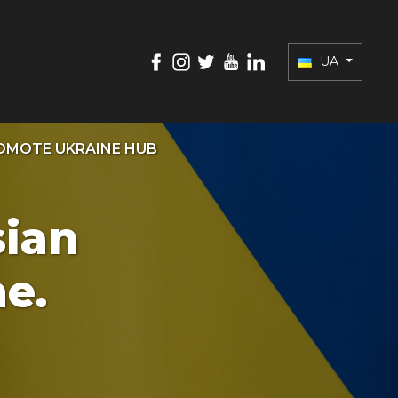
UA
OMOTE UKRAINE HUB
sian
e.