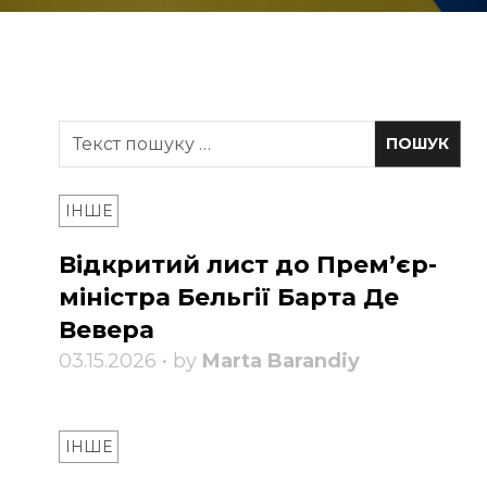
ІНШЕ
Відкритий лист до Прем’єр-
міністра Бельгії Барта Де
Вевера
03.15.2026 • by
Marta Barandiy
ІНШЕ