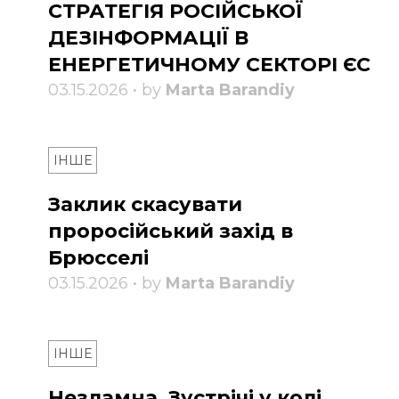
СТРАТЕГІЯ РОСІЙСЬКОЇ
ДЕЗІНФОРМАЦІЇ В
ЕНЕРГЕТИЧНОМУ СЕКТОРІ ЄС
03.15.2026 • by
Marta Barandiy
ІНШЕ
Заклик скасувати
проросійський захід в
Брюсселі
03.15.2026 • by
Marta Barandiy
ІНШЕ
Незламна. Зустрічі у колі