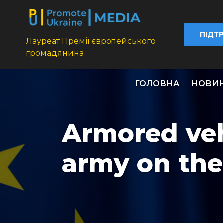
ПІДТ
Лауреат Премії європейського
громадянина
ГОЛОВНА
НОВИ
Armored veh
army on the 