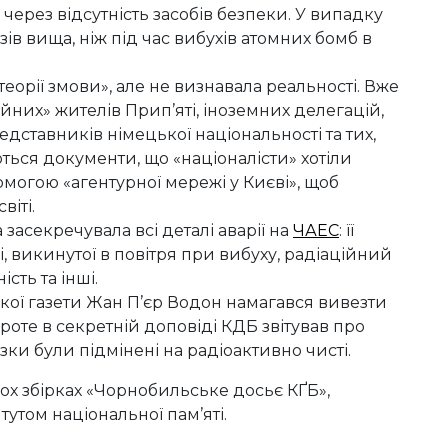
ерез відсутність засобів безпеки. У випадку
зів вища, ніж під час вибухів атомних бомб в
теорії змови», але не визнавала реальності. Вже
йних» жителів Прип’яті, іноземних делегацій,
редставників німецької національності та тих,
ються документи, що «націоналісти» хотіли
могою «агентурної мережі у Києві», щоб
іті.
 засекречувала всі деталі аварії на
ЧАЕС
: її
, викинутої в повітря при вибуху, радіаційний
ість та інші.
кої газети Жан П’єр Водон намагався вивезти
Проте в секретній доповіді КДБ звітував про
зки були підмінені на радіоактивно чисті.
вох збірках «Чорнобильське досьє КҐБ»,
тутом національної пам’яті.