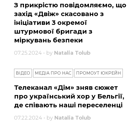
З прикрістю повідомляємо, що
захід «Двіж» скасовано з
ініціативи 3 окремої
штурмової бригади з
міркувань безпеки
07.25.2024 • by
Natalia Tolub
ВІДЕО
МЕДІА ПРО НАС
ПРОМОУТ ЮКРЕЙН
Телеканал «Дім» зняв сюжет
про український хор у Бельгії,
де співають наші переселенці
07.22.2024 • by
Natalia Tolub