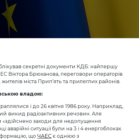
блікував секретні документи КДБ: найпершу
АЕС Віктора Брюханова, переговори операторів
. жителів міста Прип’ять та прилеглих районів.
янською владою
:
траплялися і до 26 квітня 1986 року. Наприклад,
чний викид радіоактивних речовин. Але
м «здійснено заходи для недопущення
і аварійні ситуації були на 3 і 4 енергоблоках.
нформацію, що
ЧАЕС
є однією з