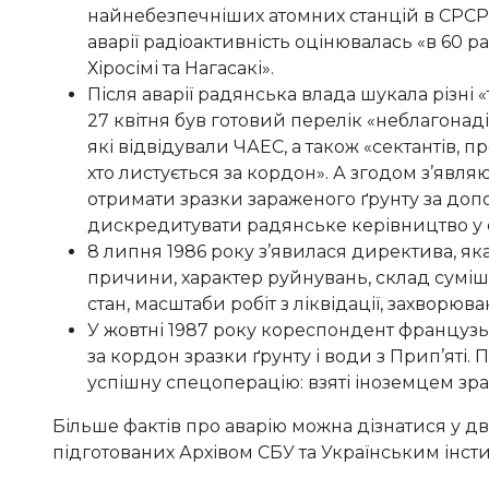
найнебезпечніших атомних станцій в СРСР ч
аварії радіоактивність оцінювалась «в 60 ра
Хіросімі та Нагасакі».
Після аварії радянська влада шукала різні «
27 квітня був готовий перелік «неблагонаді
які відвідували ЧАЕС, а також «сектантів, п
хто листується за кордон». А згодом з’явля
отримати зразки зараженого ґрунту за допо
дискредитувати радянське керівництво у св
8 липня 1986 року з’явилася директива, яка
причини, характер руйнувань, склад суміші
стан, масштаби робіт з ліквідації, захворюван
У жовтні 1987 року кореспондент французь
за кордон зразки ґрунту і води з Прип’яті. 
успішну спецоперацію: взяті іноземцем зра
Більше фактів про аварію можна дізнатися у д
підготованих Архівом СБУ та Українським інсти