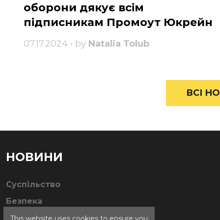
оборони дякує всім
підписникам Промоут Юкрейн
07.17.2024 • by
Natalia Tolub
ВСІ НО
НОВИНИ
Суспільство
Безпека
This website uses cookies to ensure you