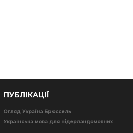
ПУБЛІКАЦІЇ
Огляд Україна Брюссель
Українська мова для нідерландомовних