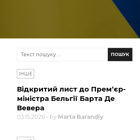
ІНШЕ
Відкритий лист до Прем’єр-
міністра Бельгії Барта Де
Вевера
03.15.2026 • by
Marta Barandiy