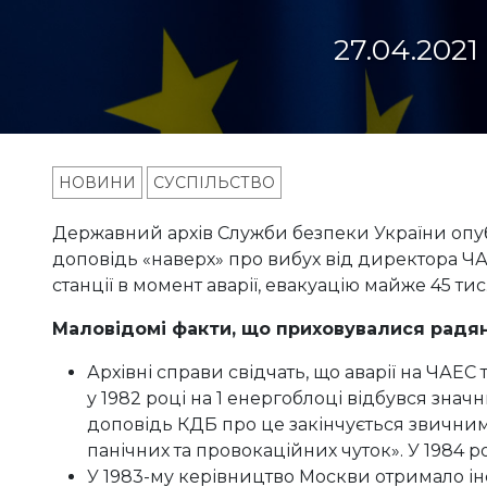
27.04.2021
НОВИНИ
СУСПІЛЬСТВО
Державний архів Служби безпеки України опу
доповідь «наверх» про вибух від директора Ч
станції в момент аварії, евакуацію майже 45 тис
М
аловідомі факти, що приховувалися рад
Архівні справи свідчать, що аварії на ЧАЕС 
у 1982 році на 1 енергоблоці відбувся зна
доповідь КДБ про це закінчується звични
панічних та провокаційних чуток». У 1984 роц
У 1983-му керівництво Москви отримало і