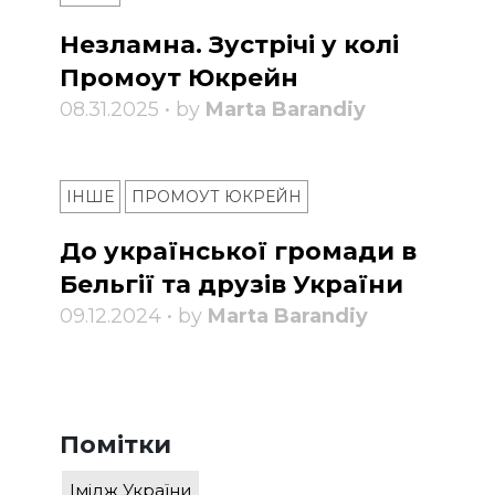
Незламна. Зустрічі у колі
Промоут Юкрейн
08.31.2025 • by
Marta Barandiy
ІНШЕ
ПРОМОУТ ЮКРЕЙН
До української громади в
Бельгії та друзів України
09.12.2024 • by
Marta Barandiy
Помітки
Імідж України