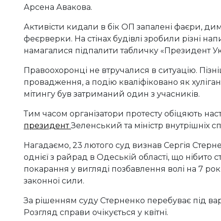
Арсена Авакова.
Активісти кидали в бік ОП запалені фаєри, ди
феєрверки. На стінах будівлі зробили різні нап
намагалися підпалити табличку «Президент Ук
Правоохоронці не втручалися в ситуацію. Пізн
провадження, а подію кваліфіковано як хуліган
мітингу був затриманий один з учасників.
Тим часом організатори протесту обіцяють насту
президент
Зеленський та міністр внутрішніх с
Нагадаємо, 23 лютого суд визнав Сергія Стерн
однієї з райрад в Одеській області, що нібито с
покарання у вигляді позбавлення волі на 7 рокі
законної сили.
За рішенням суду Стерненко перебуває під вар
Розгляд справи очікується у квітні.