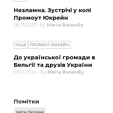
Незламна. Зустрічі у колі
Промоут Юкрейн
08.31.2025 • by
Marta Barandiy
ІНШЕ
ПРОМОУТ ЮКРЕЙН
До української громади в
Бельгії та друзів України
09.12.2024 • by
Marta Barandiy
Помітки
Імідж України