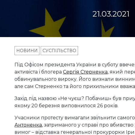
21.03.2021
НОВИНИ
СУСПІЛЬСТВО
Під Офісом президента України в суботу ввеч
активіста і блогера
Сергія Стерненка
, який пер
обвинувального вироку. Його визнали винним у
але сам Стерненко та його прихильники вваж
Захід під назвою «Не чуєш? Побачиш» був пр
якому 20 березня виповнилося 26 років.
Учасники протесту вимагали звільнити самого 
Антоненка
, затриманого у справі про вбивств
вимог – відставка генеральної прокурорки Іри