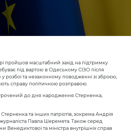
ері пройшов масштабний захід на підтримку
ебуває під вартою в Одеському СІЗО після
 розбої та незаконному поводженні зі зброєю,
ають справу політичною розправою.
иурочений до дня народження Стерненка,
Стерненка та інших патріотів, зокрема Андрія
о журналіста Павла Шеремета. Також серед
ни Венедиктової та міністра внутрішніх справ