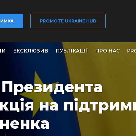
РИМКА
PROMOTE UKRAINE HUB
НИ
ЕКСКЛЮЗИВ
ПУБЛІКАЦІЇ
ПРО НАС
PR
 Президента
кція на підтрим
рненка