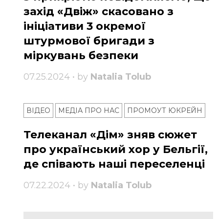
захід «Двіж» скасовано з
ініціативи 3 окремої
штурмової бригади з
міркувань безпеки
07.25.2024 • by
Natalia Tolub
ВІДЕО
МЕДІА ПРО НАС
ПРОМОУТ ЮКРЕЙН
Телеканал «Дім» зняв сюжет
про український хор у Бельгії,
де співають наші переселенці
07.22.2024 • by
Natalia Tolub