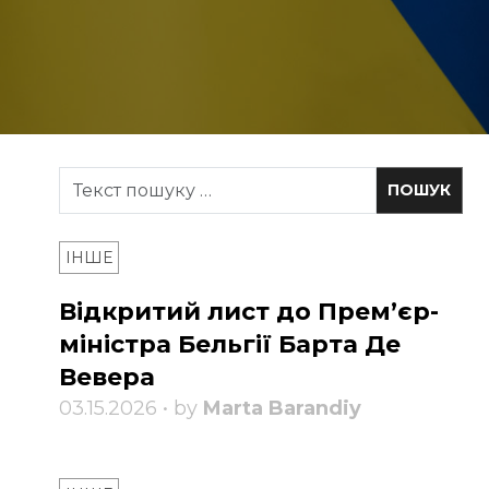
ІНШЕ
Відкритий лист до Прем’єр-
міністра Бельгії Барта Де
Вевера
03.15.2026 • by
Marta Barandiy