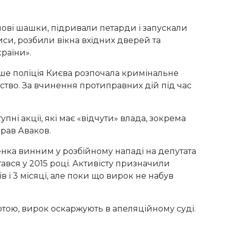
мові шашки, підривали петарди і запускали
иси, розбили вікна вхідних дверей та
раїни».
іше поліція Києва розпочала кримінальне
ство. За вчинення протиправних дій під час
пні акції, які має «відчути» влада, зокрема
прав Аваков.
енка винним у розбійному нападі на депутата
тався у 2015 році. Активісту призначили
в і 3 місяці, але поки що вирок не набув
тою, вирок оскаржують в апеляційному суді.