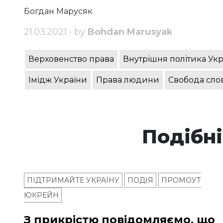
Богдан Марусяк
21.03.2021 • by
Bohdan Marusyak
Верховенство права
Внутрішня політика Ук
Імідж України
Права людини
Свобода сло
Подібні
ПІДТРИМАЙТЕ УКРАЇНУ
ПОДІЯ
ПРОМОУТ
ЮКРЕЙН
З прикрістю повідомляємо, що