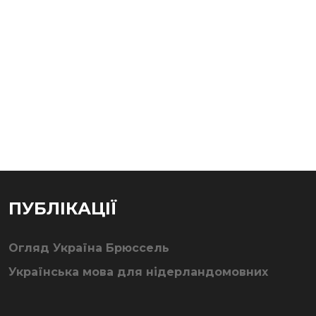
ПУБЛІКАЦІЇ
Огляд Україна Брюссель
Українська мова для нідерландомовних