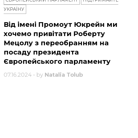
ЄВРОПЕЙСЬКИЙ ПАРЛАМЕНТ
ПІДТРИМАЙТЕ
УКРАЇНУ
Від імені Промоут Юкрейн ми
хочемо привітати Роберту
Мецолу з переобранням на
посаду президента
Європейського парламенту
07.16.2024 • by
Natalia Tolub