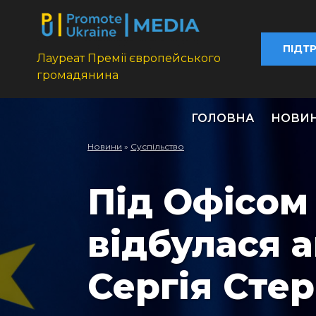
ПІДТ
Лауреат Премії європейського
громадянина
ГОЛОВНА
НОВИ
Новини
»
Суспільство
Під Офісом
відбулася а
Сергія Сте