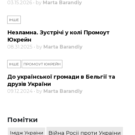
03.15.2026 • by
Marta Barandiy
ІНШЕ
Незламна. Зустрічі у колі Промоут
Юкрейн
08.31.2025 • by
Marta Barandiy
ІНШЕ
ПРОМОУТ ЮКРЕЙН
До української громади в Бельгії та
друзів України
09.12.2024 • by
Marta Barandiy
Помітки
Війна Росії проти України
Імідж України