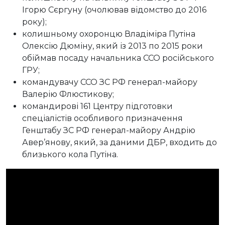
Ігорю Сєргуну (очолював відомство до 2016
року);
колишньому охоронцю Владіміра Путіна
Олексію Дюміну, який із 2013 по 2015 роки
обіймав посаду начальника ССО російського
ГРУ;
командувачу ССО ЗС РФ генерал-майору
Валерію Флюстикову;
командирові 161 Центру підготовки
спеціалістів особливого призначення
Генштабу ЗС РФ генерал-майору Андрію
Авер’янову, який, за даними ДБР, входить до
близького кола Путіна.