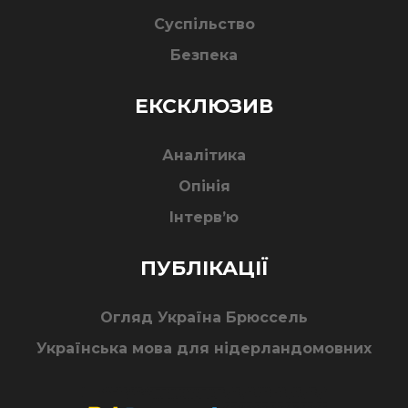
Суспільство
Безпека
ЕКСКЛЮЗИВ
Аналітика
Опінія
Інтерв’ю
ПУБЛІКАЦІЇ
Огляд Україна Брюссель
Українська мова для нідерландомовних