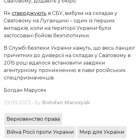
Сватовому, додають у бюро.
Як
стверджують
в СБУ, вибухи на складах у
Сватовому на Луганщині – один із перших
випадків, коли на території України були
застосовані бойові безпілотники.
В Службі безпеки України кажуть, що весь ланцюг
причетних до диверсії на складах у Сватовому в
2015 році вдалося встановити завдяки
агентурному проникненню в лави російських
спецпризначенців.
Богдан Марусяк
29.09.2023 • by
Bohdan Marusyak
Верховенство права
Війна Росії проти України
Мир для України