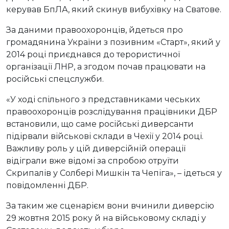
керував БпЛА, який скинув вибухівку на Сватове.
За даними правоохоронців, йдеться про
громадянина України з позивним «Старт», який у
2014 році приєднався до терористичної
організації ЛНР, а згодом почав працювати на
російські спецслужби.
«У ході спільного з представниками чеських
правоохоронців розслідування працівники ДБР
встановили, що саме російські диверсанти
підірвали військові склади в Чехії у 2014 році.
Важливу роль у цій диверсійній операції
відіграли вже відомі за спробою отруїти
Скрипалів у Солбері Мишкін та Чепіга», – ідеться у
повідомленні ДБР.
За таким же сценарієм вони вчинили диверсію
29 жовтня 2015 року й на військовому складі у