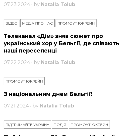
07.23.2024 • by
Natalia Tolub
ВІДЕО
МЕДІА ПРО НАС
ПРОМОУТ ЮКРЕЙН
Телеканал «Дім» зняв сюжет про
український хор у Бельгії, де співають
наші переселенці
07.22.2024 • by
Natalia Tolub
ПРОМОУТ ЮКРЕЙН
З національним днем ​​Бельгії!
07.21.2024 • by
Natalia Tolub
ПІДТРИМАЙТЕ УКРАЇНУ
ПОДІЯ
ПРОМОУТ ЮКРЕЙН