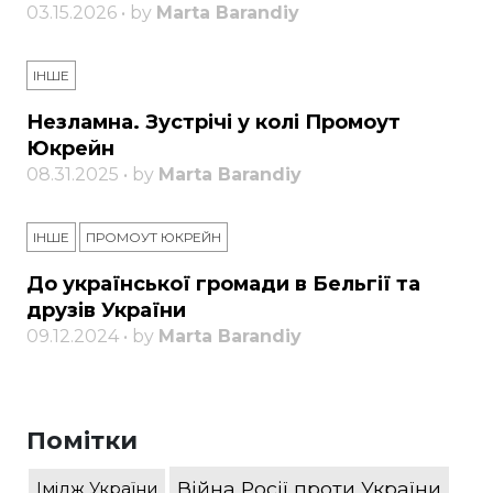
03.15.2026 • by
Marta Barandiy
ІНШЕ
Незламна. Зустрічі у колі Промоут
Юкрейн
08.31.2025 • by
Marta Barandiy
ІНШЕ
ПРОМОУТ ЮКРЕЙН
До української громади в Бельгії та
друзів України
09.12.2024 • by
Marta Barandiy
Помітки
Війна Росії проти України
Імідж України