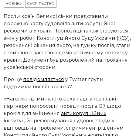
НОВИНИ
СУСПІЛЬСТВО
Посли країн Великої сімки представили
дорожню карту судової та антикорупційної
реформи в Україні. Пропозиції також стосуються
змін у роботі Конституційного Суду України (
КСУ
),
резонансні рішення якого, на думку послів, стали
серйозною загрозою демократичному розвитку
країни. Документ був розроблений на прохання
української сторони.
Про це
повідомляється
у Twitter групи
підтримки послів країн G7.
«Наприкінці минулого року наші українські
партнери попросили поради послів G7 щодо
кроків для зміцнення
антикорупційних
інституцій і реформування судової влади у
відповідь на проблеми, спричинені рішенням
Конституційного Суду України у жовтні та до