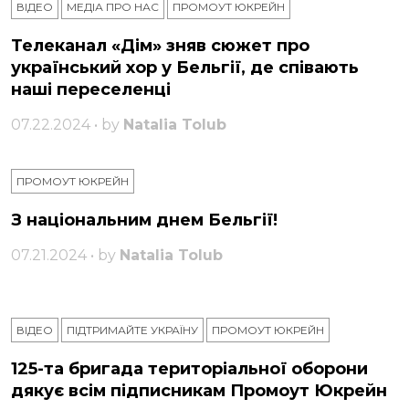
ВІДЕО
МЕДІА ПРО НАС
ПРОМОУТ ЮКРЕЙН
Телеканал «Дім» зняв сюжет про
український хор у Бельгії, де співають
наші переселенці
07.22.2024 • by
Natalia Tolub
ПРОМОУТ ЮКРЕЙН
З національним днем ​​Бельгії!
07.21.2024 • by
Natalia Tolub
ВІДЕО
ПІДТРИМАЙТЕ УКРАЇНУ
ПРОМОУТ ЮКРЕЙН
125-та бригада територіальної оборони
дякує всім підписникам Промоут Юкрейн