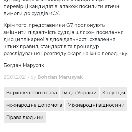
перевірці кандидатів, а також посилити етичні
вимоги до суддів КСУ.
Крім того, представники G7 пропонують
зміцнити підзвітність суддів шляхом посилення
дисциплінарної відповідальності, схвалення
чітких правил, стандартів та процедур
розслідування і розгляду скарг на їхню поведінку.
Богдан Марусяк
26.01.2021 • by
Bohdan Marusyak
Верховенство права
Імідж України
Корупція
міжнародна допомога
Міжнародні відносини
Права людини