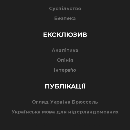
Суспільство
Безпека
ЕКСКЛЮЗИВ
Аналітика
Опінія
Інтерв’ю
ПУБЛІКАЦІЇ
Огляд Україна Брюссель
Українська мова для нідерландомовних