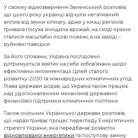
У своєму відеозверненні Зеленський розповів,
що цього року українці відчули негативний
вплив від зміни клімату, адже у низці регіонів
тривала посуха знищила врожай, на сході країни
сталися масштабні лісові пожежі, а на заході –
руйнівні паводки.
За його словами, Україна послідовно
дотримується взятих на себе зобов’язань щодо
ефективної імплементації Цілей сталого
розвитку-2030 та міжнародних кліматичних угод.
Глава держави додав, що Україна також працює
над удосконаленням механізмів державної
фінансової підтримки кліматичної політики.
Також очільник Української держави розповів,
що наразі триває процес перегляду Енергетичної
стратегії України, яка передбачає розвиток
відновлюваної енергетики
та поступову заміну