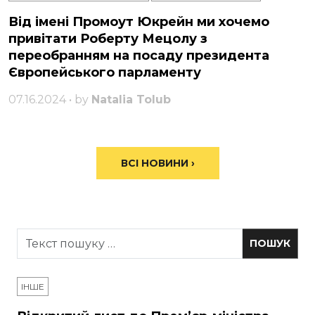
Від імені Промоут Юкрейн ми хочемо
привітати Роберту Мецолу з
переобранням на посаду президента
Європейського парламенту
07.16.2024 • by
Natalia Tolub
ВСІ НОВИНИ ›
ІНШЕ