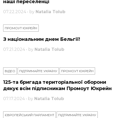
наші переселенці
07.22.2024 • by
Natalia Tolub
ПРОМОУТ ЮКРЕЙН
З національним днем ​​Бельгії!
07.21.2024 • by
Natalia Tolub
ВІДЕО
ПІДТРИМАЙТЕ УКРАЇНУ
ПРОМОУТ ЮКРЕЙН
125-та бригада територіальної оборони
дякує всім підписникам Промоут Юкрейн
07.17.2024 • by
Natalia Tolub
ЄВРОПЕЙСЬКИЙ ПАРЛАМЕНТ
ПІДТРИМАЙТЕ УКРАЇНУ