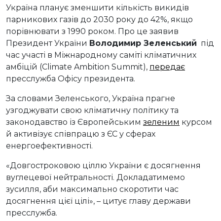
Україна планує зменшити кількість викидів
парникових газів до 2030 року до 42%, якщо
порівнювати з 1990 роком. Про це заявив
Президент України
Володимир Зеленський
під
час участі в Міжнародному саміті кліматичних
амбіцій (Climate Ambition Summit),
передає
пресслужба Офісу президента.
За словами Зеленського, Україна прагне
узгоджувати свою кліматичну політику та
законодавство із Європейським
зеленим
курсом
й активізує співпрацю з ЄС у сферах
енергоефективності.
«Довгостроковою ціллю України є досягнення
вуглецевої нейтральності. Докладатимемо
зусилля, аби максимально скоротити час
досягнення цієї цілі», – цитує главу держави
пресслужба.