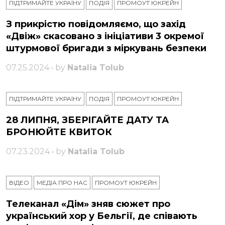
ПІДТРИМАЙТЕ УКРАЇНУ
ПОДІЯ
ПРОМОУТ ЮКРЕЙН
З прикрістю повідомляємо, що захід
«Двіж» скасовано з ініціативи 3 окремої
штурмової бригади з міркувань безпеки
07.25.2024 • by
Natalia Tolub
ПІДТРИМАЙТЕ УКРАЇНУ
ПОДІЯ
ПРОМОУТ ЮКРЕЙН
28 ЛИПНЯ, ЗБЕРІГАЙТЕ ДАТУ ТА
БРОНЮЙТЕ КВИТОК
07.23.2024 • by
Natalia Tolub
ВІДЕО
МЕДІА ПРО НАС
ПРОМОУТ ЮКРЕЙН
Телеканал «Дім» зняв сюжет про
український хор у Бельгії, де співають