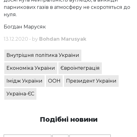
парникових газів в атмосферу не скоротяться до
нуля.
Богдан Марусяк
13.12.2020 • by
Bohdan Marusyak
Внутрішня політика України
Економіка України
Євроінтеграція
Імідж України
ООН
Президент України
Україна-ЄС
Подібні новини