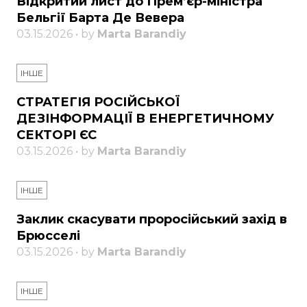
Відкритий лист до Прем’єр-міністра
Бельгії Барта Де Вевера
03.15.2026 • by
Marta Barandiy
ІНШЕ
СТРАТЕГІЯ РОСІЙСЬКОЇ
ДЕЗІНФОРМАЦІЇ В ЕНЕРГЕТИЧНОМУ
СЕКТОРІ ЄС
03.15.2026 • by
Marta Barandiy
ІНШЕ
Заклик скасувати проросійський захід в
Брюсселі
03.15.2026 • by
Marta Barandiy
ІНШЕ