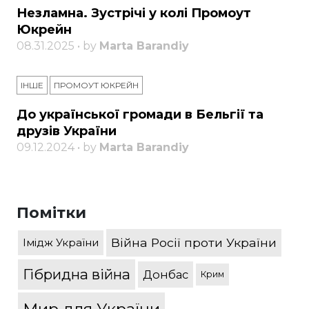
Незламна. Зустрічі у колі Промоут
Юкрейн
08.31.2025 • by
Marta Barandiy
ІНШЕ
ПРОМОУТ ЮКРЕЙН
До української громади в Бельгії та
друзів України
09.12.2024 • by
Marta Barandiy
Помітки
Війна Росії проти України
Імідж України
Гібридна війна
Донбас
Крим