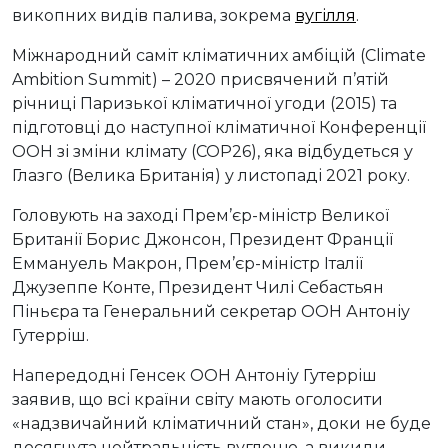
викопних видів палива, зокрема
вугілля
.
Міжнародний саміт кліматичних амбіцій (Climate
Ambition Summit) – 2020 присвячений п’ятій
річниці Паризької кліматичної угоди (2015) та
підготовці до наступної кліматичної Конференції
ООН зі зміни клімату (СОР26), яка відбудеться у
Глазго (Велика Британія) у листопаді 2021 року.
Головують на заході Прем’єр-міністр Великої
Британії Борис Джонсон, Президент Франції
Еммануель Макрон, Прем’єр-міністр Італії
Джузеппе Конте, Президент Чилі Себастьян
Піньєра та Генеральний секретар ООН Антоніу
Гутерріш.
Напередодні Генсек ООН Антоніу Гутерріш
заявив, що всі країни світу мають оголосити
«надзвичайний кліматичний стан», доки не буде
досягнута нейтральність вуглецю, а викиди