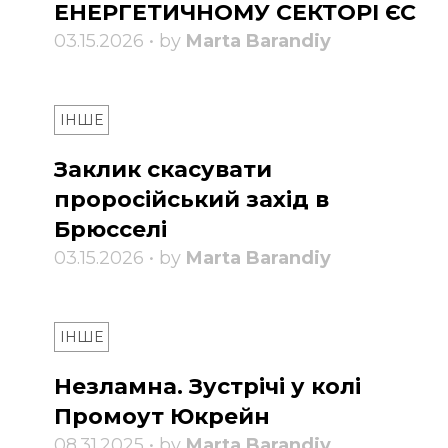
ЕНЕРГЕТИЧНОМУ СЕКТОРІ ЄС
03.15.2026 • by
Marta Barandiy
ІНШЕ
Заклик скасувати
проросійський захід в
Брюсселі
03.15.2026 • by
Marta Barandiy
ІНШЕ
Незламна. Зустрічі у колі
Промоут Юкрейн
08.31.2025 • by
Marta Barandiy