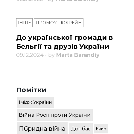
ІНШЕ
ПРОМОУТ ЮКРЕЙН
До української громади в
Бельгії та друзів України
09.12.2024 • by
Marta Barandiy
Помітки
Імідж України
Війна Росії проти України
Гібридна війна
Донбас
Крим