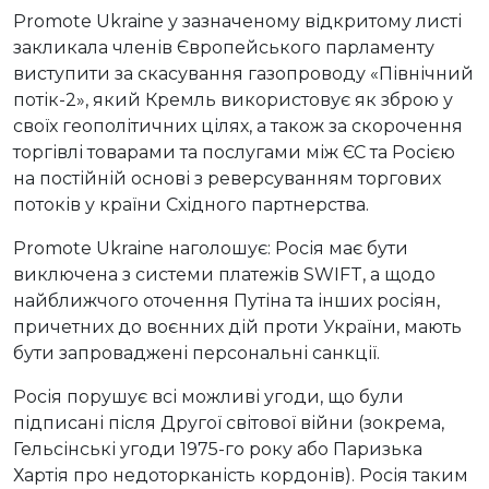
Promote Ukraine у зазначеному відкритому листі
закликала членів Європейського парламенту
виступити за скасування газопроводу «Північний
потік-2», який Кремль використовує як зброю у
своїх геополітичних цілях, а також за скорочення
торгівлі товарами та послугами між ЄС та Росією
на постійній основі з реверсуванням торгових
потоків у країни Східного партнерства.
Promote Ukraine наголошує: Росія має бути
виключена з системи платежів SWIFT, а щодо
найближчого оточення Путіна та інших росіян,
причетних до воєнних дій проти України, мають
бути запроваджені персональні санкції.
Росія порушує всі можливі угоди, що були
підписані після Другої світової війни (зокрема,
Гельсінські угоди 1975-го року або Паризька
Хартія про недоторканість кордонів). Росія таким