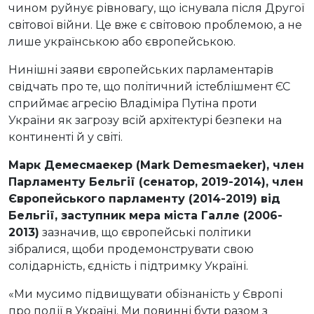
чином руйнує рівновагу, що існувала після Другої
світової війни. Це вже є світовою проблемою, а не
лише українською або європейською.
Нинішні заяви європейських парламентарів
свідчать про те, що політичний істеблішмент ЄС
сприймає агресію Владіміра Путіна проти
України як загрозу всій архітектурі безпеки на
континенті й у світі.
Марк Демесмаекер (Mark Demesmaeker), член
Парламенту Бельгії (сенатор, 2019-2014), член
Європейського парламенту (2014-2019) від
Бельгії, заступник мера міста Галле (2006-
2013)
зазначив, що європейські політики
зібралися, щоби продемонструвати свою
солідарність, єдність і підтримку Україні.
«Ми мусимо підвищувати обізнаність у Європі
про події в Україні. Ми повинні бути разом з