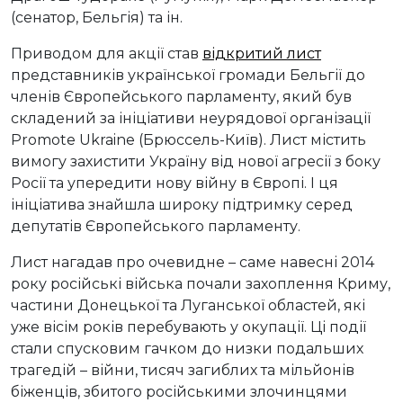
(сенатор, Бельгія) та ін.
Приводом для акції став
відкритий лист
представників української громади Бельгії до
членів Європейського парламенту, який був
складений за ініціативи неурядової організації
Promote Ukraine (Брюссель-Київ). Лист містить
вимогу захистити Україну від нової агресії з боку
Росії та упередити нову війну в Європі. І ця
ініціатива знайшла широку підтримку серед
депутатів Європейського парламенту.
Лист нагадав про очевидне – саме навесні 2014
року російські війська почали захоплення Криму,
частини Донецької та Луганської областей, які
уже вісім років перебувають у окупації. Ці події
стали спусковим гачком до низки подальших
трагедій – війни, тисяч загиблих та мільйонів
біженців, збитого російськими злочинцями