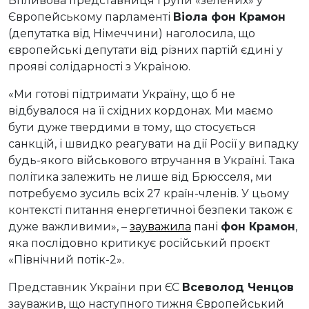
Впливова представниця групи «зелених» у
Європейському парламенті
Віола фон Крамон
(депутатка від Німеччини) наголосила, що
європейські депутати від різних партій єдині у
прояві солідарності з Україною.
«Ми готові підтримати Україну, що б не
відбувалося на її східних кордонах. Ми маємо
бути дуже твердими в тому, що стосується
санкцій, і швидко реагувати на дії Росії у випадку
будь-якого військового втручання в Україні. Така
політика залежить не лише від Брюсселя, ми
потребуємо зусиль всіх 27 країн-членів. У цьому
контексті питання енергетичної безпеки також є
дуже важливими», –
зауважила
пані
фон Крамон
,
яка послідовно критикує російський проєкт
«Північний потік-2».
Представник України при ЄС
Всеволод Ченцов
зауважив, що наступного тижня Європейський