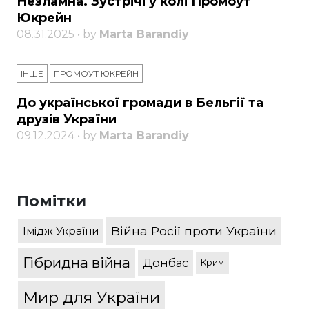
Незламна. Зустрічі у колі Промоут
Юкрейн
08.31.2025 • by
Marta Barandiy
ІНШЕ
ПРОМОУТ ЮКРЕЙН
До української громади в Бельгії та
друзів України
09.12.2024 • by
Marta Barandiy
Помітки
Війна Росії проти України
Імідж України
Гібридна війна
Донбас
Крим
Мир для України