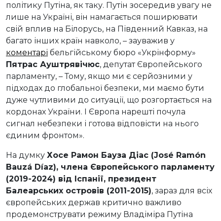
політику Путіна, як таку. Путін зосередив увагу не
лише на Україні, він намагається поширювати
свій вплив на Білорусь, на Південний Кавказ, на
багато інших країн навколо, – зауважив у
коментарі
бельгійському бюро «Укрінформу»
Пятрас Ауштрявічюс
, депутат Європейського
парламенту, – Тому, якщо ми є серйозними у
підходах до глобальної безпеки, ми маємо бути
дуже чутливими до ситуації, що розгортається на
кордонах України. І Європа нарешті почула
сигнал небезпеки і готова відповісти на нього
єдиним фронтом».
На думку
Хосе Рамон Бауза Діас (José Ramón
Bauzá Díaz), члена Європейського парламенту
(2019-2024) від Іспанії, президент
Балеарських островів (2011-2015)
, зараз для всіх
європейських держав критично важливо
продемонструвати режиму Владіміра Путіна