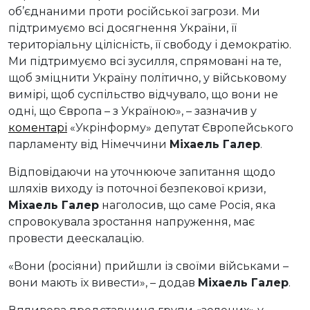
об’єднаними проти російської загрози. Ми
підтримуємо всі досягнення України, її
територіальну цілісність, її свободу і демократію.
Ми підтримуємо всі зусилля, спрямовані на те,
щоб зміцнити Україну політично, у військовому
вимірі, щоб суспільство відчувало, що вони не
одні, що Європа – з Україною», – зазначив у
коментарі
«Укрінформу» депутат Європейського
парламенту від Німеччини
Міхаель Галер
.
Відповідаючи на уточнююче запитання щодо
шляхів виходу із поточної безпекової кризи,
Міхаель Галер
наголосив, що саме Росія, яка
спровокувала зростання напруження, має
провести деескалацію.
«Вони (росіяни) прийшли із своїми військами –
вони мають їх вивести», – додав
Міхаель Галер
.