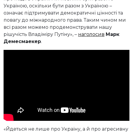
Україною, оскільки бути разом з Україною –
означає підтримувати демократичні цінності та
повагу до міжнародного права. Таким чином ми
всі разом можемо продемонструвати нашу
рішучість Владіміру Путіну», –
наголосив
Марк
Демесмаекер
.
«Йдеться не лише про Україну, а й про агресивну