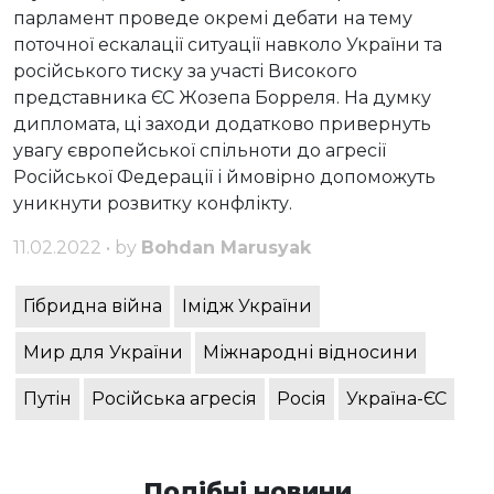
парламент проведе окремі дебати на тему
поточної ескалації ситуації навколо України та
російського тиску за участі Високого
представника ЄС Жозепа Борреля. На думку
дипломата, ці заходи додатково привернуть
увагу європейської спільноти до агресії
Російської Федерації і ймовірно допоможуть
уникнути розвитку конфлікту.
11.02.2022 • by
Bohdan Marusyak
Гібридна війна
Імідж України
Мир для України
Міжнародні відносини
Путін
Російська агресія
Росія
Україна-ЄС
Подібні новини