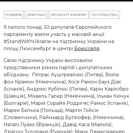
НОВИНИ
ОРИГІНАЛ
ПРОМОУТ ЮКРЕЙН
СУСПІЛЬСТВО
9 лютого понад 30 депутатів Європейского
парламенту взяли участь у масовій акції
#StandWithUkraine на підтримку України на
площі Люксембург в центрі
Брюсселя
.
Свою підтримку Україні висловили
представники різних партій і депутатських
об’єднань: Пятрас Ауштрявічюс (Литва), Віола
фон Крамон (Німеччина), Хосе Рамон Бауз Діас
(Іспанія), Андрюс Кубілюс (Литва), Карін Карлсбро
(Швеція), Міхаель Галер (Німеччина), Ільхан Кючук
(Болгарія), Марія Сорайя Родрігес Рамос (Іспанія),
Марек Бєлька (Польща), Мартін Гойсік
(Словаччина), Райнхард Бутікофер, (Німеччина),
Наталі Луазо (Франція), Давід Каса (Мальта),
Драгош Тудораке (Румунія), Марк Демесмаекер