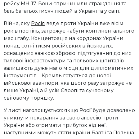
рейсу MH-17. Вони спричинили страждання та
біль багатьох тисяч людей в Україні та у світі.
Війна, яку
Росія
веде проти України вже вісім
років поспіль, загрожує набути континентального
масштабу. Концентрація на кордонах України
понад сотні тисяч російських військових,
оснащених важкою зброєю, підтягування до них
тилової інфраструктури та польових шпиталів
залишають дуже мало місця для дипломатичних
інструментів – Кремль готується до нової
військової авантюри, яка цього разу загрожує не
лише Україні, а й усій Європі та сучасному
світовому порядку.
У листі наголошується: якщо Росії буде дозволено
уникнути покарання за свою агресію проти
України або отримати прибуток від неї,
наступними можуть стати країни Балтії та Польща.