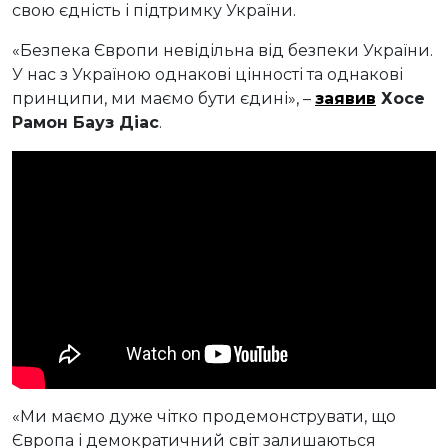
свою єдність і підтримку України.
«Безпека Європи невідільна від безпеки України.
У нас з Україною однакові цінності та однакові
принципи, ми маємо бути єдині», –
заявив
Хосе
Рамон Бауз Діас
.
«Ми маємо дуже чітко продемонструвати, що
Європа і демократичний світ залишаються