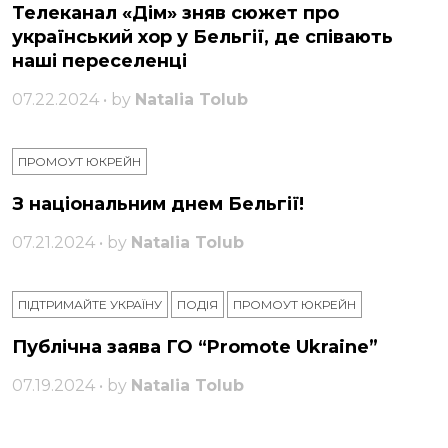
Телеканал «Дім» зняв сюжет про
український хор у Бельгії, де співають
наші переселенці
07.22.2024 • by
Natalia Tolub
ПРОМОУТ ЮКРЕЙН
З національним днем ​​Бельгії!
07.21.2024 • by
Natalia Tolub
ПІДТРИМАЙТЕ УКРАЇНУ
ПОДІЯ
ПРОМОУТ ЮКРЕЙН
Публічна заява ГО “Promote Ukraine”
07.19.2024 • by
Natalia Tolub