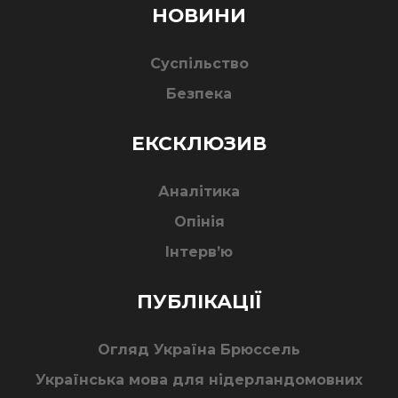
НОВИНИ
Суспільство
Безпека
ЕКСКЛЮЗИВ
Аналітика
Опінія
Інтерв’ю
ПУБЛІКАЦІЇ
Огляд Україна Брюссель
Українська мова для нідерландомовних