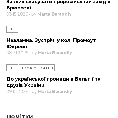
Заклик скасувати проросійський захід в
Брюсселі
03.15.2026 • by
Marta Barandiy
ІНШЕ
Незламна. Зустрічі у колі Промоут
Юкрейн
08.31.2025 • by
Marta Barandiy
ІНШЕ
ПРОМОУТ ЮКРЕЙН
До української громади в Бельгії та
друзів України
09.12.2024 • by
Marta Barandiy
Помітки