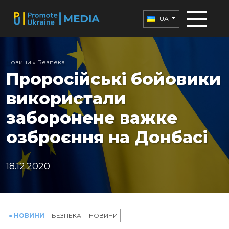
UA
Новини
»
Безпека
Проросійські бойовики
використали
заборонене важке
озброєння на Донбасі
18.12.2020
● НОВИНИ
БЕЗПЕКА
НОВИНИ