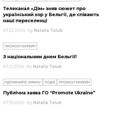
Телеканал «Дім» зняв сюжет про
український хор у Бельгії, де співають
наші переселенці
07.22.2024 • by
Natalia Tolub
ПРОМОУТ ЮКРЕЙН
З національним днем ​​Бельгії!
07.21.2024 • by
Natalia Tolub
ПІДТРИМАЙТЕ УКРАЇНУ
ПОДІЯ
ПРОМОУТ ЮКРЕЙН
Публічна заява ГО “Promote Ukraine”
07.19.2024 • by
Natalia Tolub