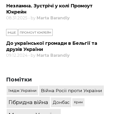
Незламна. Зустрічі у колі Промоут
Юкрейн
08.31.2025 • by
Marta Barandiy
ІНШЕ
ПРОМОУТ ЮКРЕЙН
До української громади в Бельгії та
друзів України
09.12.2024 • by
Marta Barandiy
Помітки
Війна Росії проти України
Імідж України
Гібридна війна
Донбас
Крим