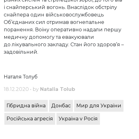
і снайперський вогонь. Внаслідок обстрілу
снайпера один військовослужбовець
Об’єднаних сил отримав вогнепальне
поранення. Воїну оперативно надали першу
медичну допомогу та евакуювали
до лікувального закладу. Стан його здоров’я –
задовільний.
Наталя Толуб
18.12.2020 • by
Natalia Tolub
Гібридна війна
Донбас
Мир для України
Російська агресія
Україна v Росія