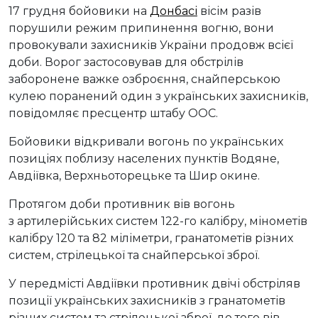
17 грудня бойовики на
Донбасі
вісім разів
порушили режим припинення вогню, вони
провокували захисників України продовж всієї
доби. Ворог застосовував для обстрілів
заборонене важке озброєння, снайперською
кулею поранений один з українських захисників,
повідомляє пресцентр штабу ООС.
Бойовики відкривали вогонь по українських
позиціях поблизу населених пунктів Водяне,
Авдіївка, Верхньоторецьке та Шир окине.
Протягом доби противник вів вогонь
з артилерійських систем 122-го калібру, мінометів
калібру 120 та 82 міліметри, гранатометів різних
систем, стрілецької та снайперської зброї.
У передмісті Авдіївки противник двічі обстріляв
позиції українських захисників з гранатометів
різних систем та стрілецької зброї, до того вів