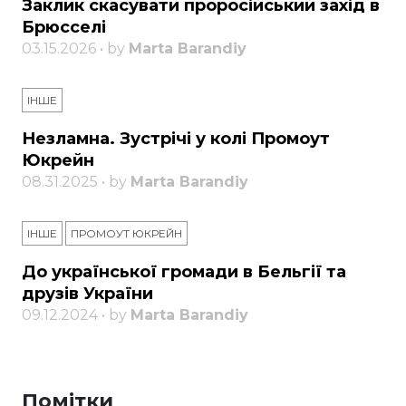
Заклик скасувати проросійський захід в
Брюсселі
03.15.2026 • by
Marta Barandiy
ІНШЕ
Незламна. Зустрічі у колі Промоут
Юкрейн
08.31.2025 • by
Marta Barandiy
ІНШЕ
ПРОМОУТ ЮКРЕЙН
До української громади в Бельгії та
друзів України
09.12.2024 • by
Marta Barandiy
Помітки