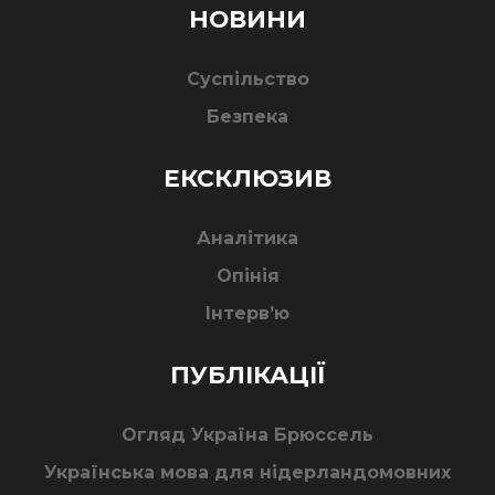
НОВИНИ
Суспільство
Безпека
ЕКСКЛЮЗИВ
Аналітика
Опінія
Інтерв’ю
ПУБЛІКАЦІЇ
Огляд Україна Брюссель
Українська мова для нідерландомовних