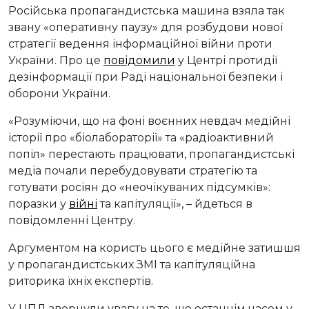
Російська пропагандистська машина взяла так
звану «оперативну паузу» для розбудови нової
стратегії ведення інформаційної війни проти
України. Про це
повідомили
у Центрі протидії
дезінформації при Раді національної безпеки і
оборони України.
«Розуміючи, що на фоні воєнних невдач медійні
історії про «біолабораторії» та «радіоактивний
попіл» перестають працювати, пропагандистські
медіа почали перебудовувати стратегію та
готувати росіян до «неочікуваних підсумків»:
поразки у
війні
та капітуляції», – йдеться в
повідомленні Центру.
Аргументом на користь цього є медійне затишшя
у пропагандистських ЗМІ та капітуляційна
риторика їхніх експертів.
У ЦПД звернули увагу на те, що останнім часом у