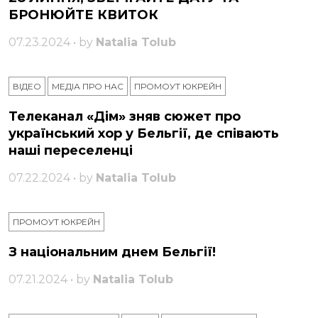
БРОНЮЙТЕ КВИТОК
07.23.2024 • by
Natalia Tolub
ВІДЕО
МЕДІА ПРО НАС
ПРОМОУТ ЮКРЕЙН
Телеканал «Дім» зняв сюжет про
український хор у Бельгії, де співають
наші переселенці
07.22.2024 • by
Natalia Tolub
ПРОМОУТ ЮКРЕЙН
З національним днем ​​Бельгії!
07.21.2024 • by
Natalia Tolub