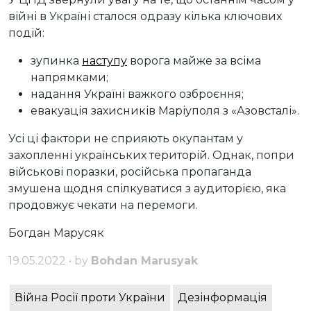
війні в Україні сталося одразу кілька ключових
подій:
зупинка
наступу
ворога майже за всіма
напрямками;
надання Україні важкого озброєння;
евакуація захисників Маріуполя з «Азовсталі».
Усі ці фактори не сприяють окупантам у
захопленні українських територій. Однак, попри
військові поразки, російська пропаганда
змушена щодня спілкуватися з аудиторією, яка
продовжує чекати на перемоги.
Богдан Марусяк
19.05.2022 • by
Bohdan Marusyak
Війна Росії проти України
Дезінформація