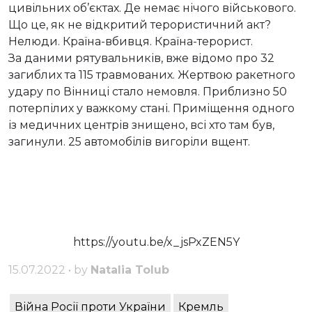
цивільних об’єктах. Де немає нічого військового.
Що це, як не відкритий терористичний акт?
Нелюди. Країна-вбивця. Країна-терорист.
За даними рятувальників, вже відомо про 32
загиблих та 115 травмованих. Жертвою ракетного
удару по Вінниці стало немовля.
Приблизно 50
потерпілих у важкому стані. Приміщення одного
із медичних центрів знищено, всі хто там був,
загинули.
25 автомобілів вигоріли вщент.
https://youtu.be/x_jsPxZEN5Y
15.07.2022 • by
Natalia Tolub
Війна Росії проти України
Кремль