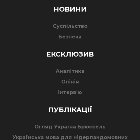
НОВИНИ
Суспільство
Безпека
ЕКСКЛЮЗИВ
Аналітика
Опінія
Інтерв’ю
ПУБЛІКАЦІЇ
Огляд Україна Брюссель
Українська мова для нідерландомовних