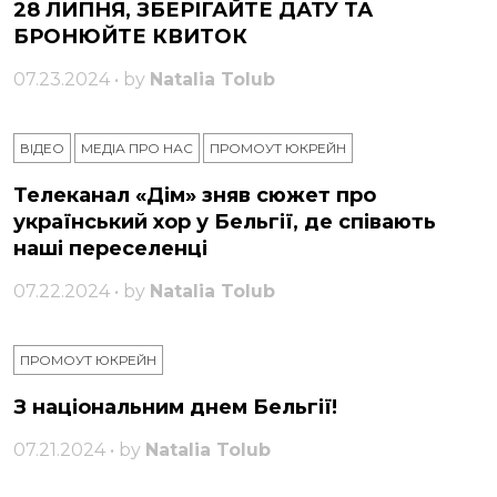
28 ЛИПНЯ, ЗБЕРІГАЙТЕ ДАТУ ТА
БРОНЮЙТЕ КВИТОК
07.23.2024 • by
Natalia Tolub
ВІДЕО
МЕДІА ПРО НАС
ПРОМОУТ ЮКРЕЙН
Телеканал «Дім» зняв сюжет про
український хор у Бельгії, де співають
наші переселенці
07.22.2024 • by
Natalia Tolub
ПРОМОУТ ЮКРЕЙН
З національним днем ​​Бельгії!
07.21.2024 • by
Natalia Tolub