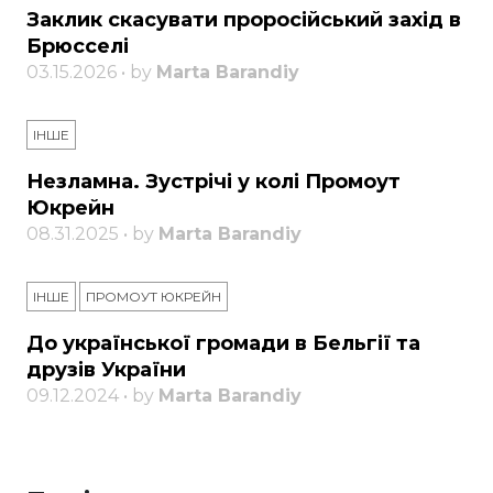
Заклик скасувати проросійський захід в
Брюсселі
03.15.2026 • by
Marta Barandiy
ІНШЕ
Незламна. Зустрічі у колі Промоут
Юкрейн
08.31.2025 • by
Marta Barandiy
ІНШЕ
ПРОМОУТ ЮКРЕЙН
До української громади в Бельгії та
друзів України
09.12.2024 • by
Marta Barandiy