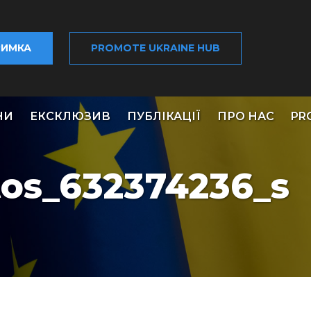
РИМКА
PROMOTE UKRAINE HUB
НИ
ЕКСКЛЮЗИВ
ПУБЛІКАЦІЇ
ПРО НАС
PR
tos_632374236_s