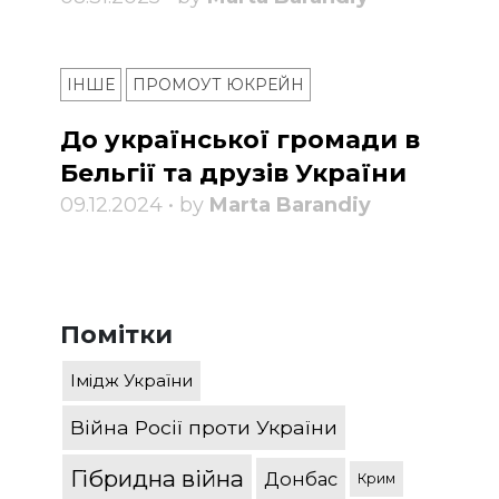
ІНШЕ
ПРОМОУТ ЮКРЕЙН
До української громади в
Бельгії та друзів України
09.12.2024 • by
Marta Barandiy
Помітки
Імідж України
Війна Росії проти України
Гібридна війна
Донбас
Крим