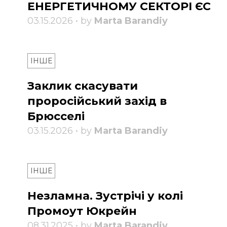
ЕНЕРГЕТИЧНОМУ СЕКТОРІ ЄС
03.15.2026 • by
Marta Barandiy
ІНШЕ
Заклик скасувати
проросійський захід в
Брюсселі
03.15.2026 • by
Marta Barandiy
ІНШЕ
Незламна. Зустрічі у колі
Промоут Юкрейн
08.31.2025 • by
Marta Barandiy