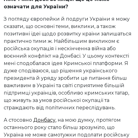
означати для України?
З погляду європейки й подруги України я можу
сказати, що основні теми, виклики, а також
позитивні ідеї щодо розвитку країни залишаться
практично тими ж. Найбільшим викликом є
російська окупація і нескінченна війна або
воєнний конфлікт на Донбасі. У цьому контексті
мені сподобалася ідея Кримської платформи. Я
дуже сподіваюся, що рішення українського
президента й уряду зробити це питання більш
важливим в Україні та світі сприятиме більшій
підтримці українців, особливо кримських татар,
що живуть за умов російської окупації та
страждають від політичних переслідувань.
А стосовно
Донбасу
, на мою думку, протягом
останнього року стало більш зрозуміло, що
Україна не може самотужки подолати російську