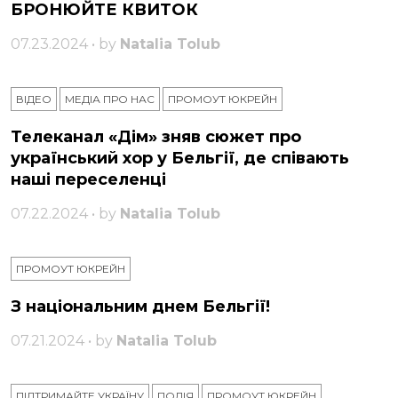
БРОНЮЙТЕ КВИТОК
07.23.2024 • by
Natalia Tolub
ВІДЕО
МЕДІА ПРО НАС
ПРОМОУТ ЮКРЕЙН
Телеканал «Дім» зняв сюжет про
український хор у Бельгії, де співають
наші переселенці
07.22.2024 • by
Natalia Tolub
ПРОМОУТ ЮКРЕЙН
З національним днем ​​Бельгії!
07.21.2024 • by
Natalia Tolub
ПІДТРИМАЙТЕ УКРАЇНУ
ПОДІЯ
ПРОМОУТ ЮКРЕЙН