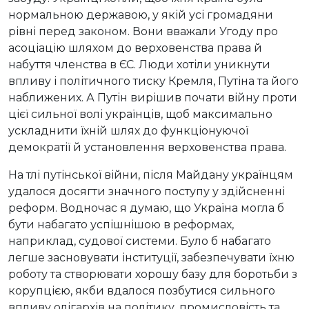
нормальною державою, у якій усі громадяни
рівні перед законом. Вони вважали Угоду про
асоціацію шляхом до верховенства права й
набуття членства в ЄС. Люди хотіли уникнути
впливу і політичного тиску Кремля, Путіна та його
наближених. А Путін вирішив почати війну проти
цієї сильної волі українців, щоб максимально
ускладнити їхній шлях до функціонуючої
демократії й установлення верховенства права.
На тлі путінської війни, після Майдану українцям
удалося досягти значного поступу у здійсненні
реформ. Водночас я думаю, що Україна могла б
бути набагато успішнішою в реформах,
наприклад, судової системи. Було б набагато
легше засновувати інституції, забезпечувати їхню
роботу та створювати хорошу базу для боротьби з
корупцією, якби вдалося позбутися сильного
впливу олігархів на політику, промисловість та