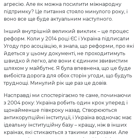
агресію. Але як можна посилити міжнародну
підтримку? Це питання стояло минулого року, і
воно все ще буде актуальним наступного.
Інший внутрішній великий виклик – це процес
реформ. Коли у 2014 році ЄС і Україна підписали
Угоду про асоціацію, я знала, що реформи, про які
йдеться у цьому документі, не проходитимуть
швидко й легко, але вони є єдиним звивистим
шляхом у майбутнє. Я була впевнена, що це буде
вибоїста дорога для обох сторін угоди, що будуть
труднощі. Минулий рік ще раз це довів.
Насправді ми спостерігаємо те саме, починаючи
з 2004 року: Україна робить один крок уперед і
щонайменше півкроку назад. Створюються
антикорупційні інституції, і Україна водночас має
ідеальну інституційну базу – кращу, ніж в інших
країнах, які стикаються з такими загрозами. Але