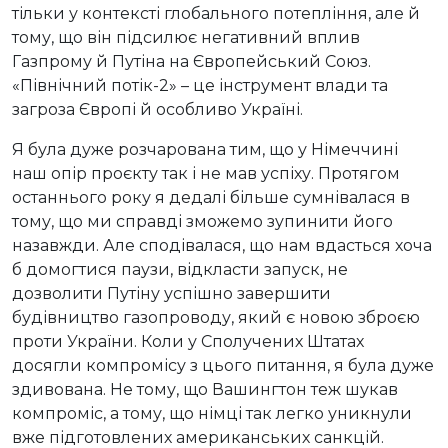
тільки у контексті глобального потепління, але й
тому, що він підсилює негативний вплив
Газпрому й Путіна на Європейський Союз.
«Північний потік-2» – це інструмент влади та
загроза Європі й особливо Україні.
Я була дуже розчарована тим, що у Німеччині
наш опір проєкту так і не мав успіху. Протягом
останнього року я дедалі більше сумнівалася в
тому, що ми справді зможемо зупинити його
назавжди. Але сподівалася, що нам вдасться хоча
б домогтися паузи, відкласти запуск, не
дозволити Путіну успішно завершити
будівництво газопроводу, який є новою зброєю
проти України. Коли у Сполучених Штатах
досягли компромісу з цього питання, я була дуже
здивована. Не тому, що Вашингтон теж шукав
компроміс, а тому, що німці так легко уникнули
вже підготовлених американських санкцій.