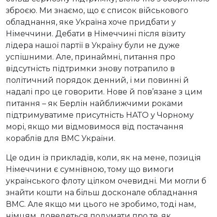
зброєю. Ми знаємо, що є список військового
обладнання, яке Україна хоче придбати у
Німеччини. Дебати в Німеччині після візиту
лідера нашої партії в Україну були не дуже
успішними. Але, принаймні, питання про
відсутність підтримки знову потрапило в
політичний порядок денний, і ми повинні й
надалі про це говорити. Нове й пов’язане з цим
питання – як Берлін найближчими роками
підтримуватиме присутність НАТО у Чорному
морі, якщо ми відмовимося від постачання
кораблів для ВМС України.
Це один із прикладів, коли, як на мене, позиція
Німеччини є сумнівною, тому що вимоги
українського флоту цілком очевидні. Ми могли б
знайти кошти на більш досконале обладнання
ВМС. Але якщо ми цього не зробимо, тоді нам,
німцям, доведеться подумати про те, як