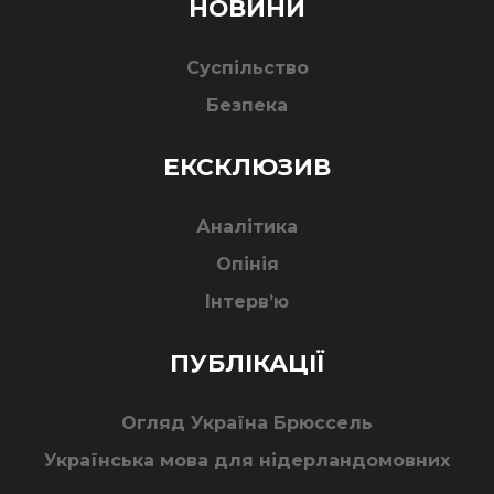
НОВИНИ
Суспільство
Безпека
ЕКСКЛЮЗИВ
Аналітика
Опінія
Інтерв’ю
ПУБЛІКАЦІЇ
Огляд Україна Брюссель
Українська мова для нідерландомовних