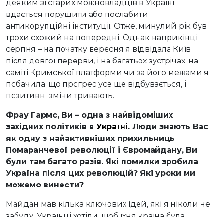
деяким зі старих можновладців в Україні
вдається порушити або послабити
антикорупційні інституції. Отже, минулий рік був
трохи схожий на попередні. Однак наприкінці
серпня – на початку вересня я відвідала Київ
після довгої перерви, і на багатьох зустрічах, на
саміті Кримської платформи чи за його межами я
побачила, що прогрес усе ще відбувається, і
позитивні зміни тривають.
Фрау Гармс, Ви – одна з найвідоміших
західних політиків в
Україні
. Люди знають Вас
як одну з найактивніших прихильниць
Помаранчевої революції і Євромайдану, Ви
були там багато разів. Які помилки зробила
Україна після цих революцій? Які уроки ми
можемо винести?
Майдан мав кілька ключових ідей, які я ніколи не
забуду. Українці хотіли, щоб їхня країна була