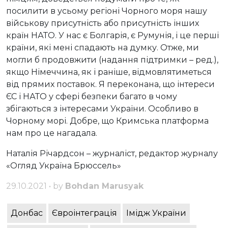
посилити в усьому регіоні Чорного моря нашу
військову присутність або присутність інших
країн НАТО. У нас є Болгарія, є Румунія, і це перші
країни, які мені спадають на думку. Отже, ми
могли б продовжити (надання підтримки – ред.),
якщо Німеччина, як і раніше, відмовлятиметься
від прямих поставок. Я переконана, що інтереси
ЄС і НАТО у сфері безпеки багато в чому
збігаються з інтересами України. Особливо в
Чорному морі. Добре, що Кримська платформа
нам про це нагадала.
Наталія Річардсон – журналіст, редактор журналу
«Огляд Україна Брюссель»
29.10.2021 • by
Bohdan Marusyak
Донбас
Євроінтеграція
Імідж України