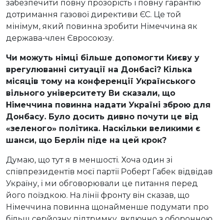
забезпечити повну прозорість і повну гарантію
дотримання газової директиви ЄС. Це той
мінімум, який повинна зробити Німеччина як
держава-член Євросоюзу.
Чи можуть німці більше допомогти Києву у
врегулюванні ситуації на Донбасі? Кілька
місяців тому на конференції Українського
вільного університету Ви сказали, що
Німеччина повинна надати Україні зброю для
Донбасу. Було досить дивно почути це від
«зеленого» політика. Наскільки великими є
шанси, що Берлін піде на цей крок?
Думаю, що тут я в меншості. Хоча один зі
співпрезидентів моєї партії Роберт Габек відвідав
Україну, і ми обговорювали це питання перед
його поїздкою. На лінії фронту він сказав, що
Німеччина повинна щонайменше подумати про
більш серйозну підтримку, включно з оборонною