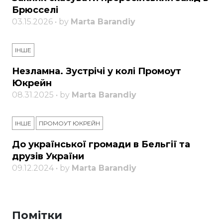
Брюсселі
03.15.2026 • by
Marta Barandiy
ІНШЕ
Незламна. Зустрічі у колі Промоут
Юкрейн
08.31.2025 • by
Marta Barandiy
ІНШЕ
ПРОМОУТ ЮКРЕЙН
До української громади в Бельгії та
друзів України
09.12.2024 • by
Marta Barandiy
Помітки