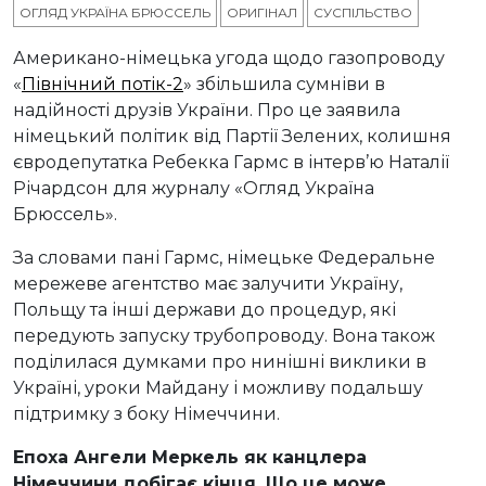
ОГЛЯД УКРАЇНА БРЮССЕЛЬ
ОРИГІНАЛ
СУСПІЛЬСТВО
Американо-німецька угода щодо газопроводу
«
Північний потік-2
» збільшила сумніви в
надійності друзів України. Про це заявила
німецький політик від Партії Зелених, колишня
євродепутатка Ребекка Гармс в інтерв’ю Наталії
Річардсон для журналу «Огляд Україна
Брюссель».
За словами пані Гармс, німецьке Федеральне
мережеве агентство має залучити Україну,
Польщу та інші держави до процедур, які
передують запуску трубопроводу. Вона також
поділилася думками про нинішні виклики в
Україні, уроки Майдану і можливу подальшу
підтримку з боку Німеччини.
Епоха Ангели Меркель як канцлера
Німеччини добігає кінця. Що це може