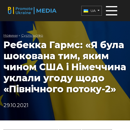
UA
Новини
»
Суспільство
Ребекка Гармс: «Я була
шокована тим, яким
чином США і Німеччина
уклали угоду щодо
«Північного потоку-2»
29.10.2021