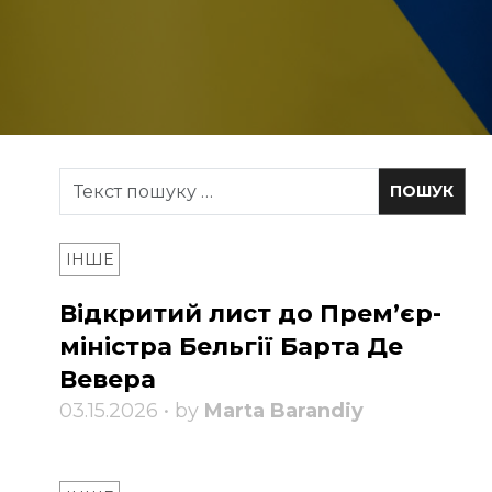
ІНШЕ
Відкритий лист до Прем’єр-
міністра Бельгії Барта Де
Вевера
03.15.2026 • by
Marta Barandiy