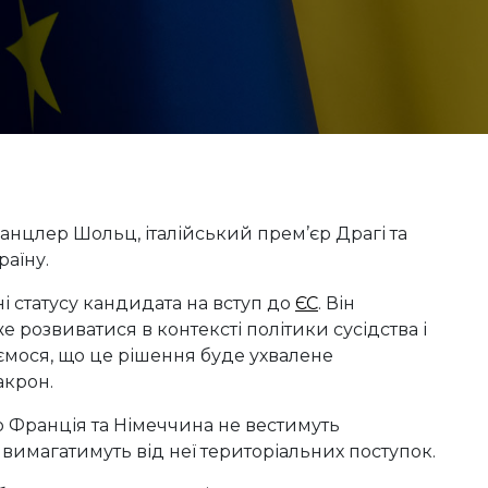
нцлер Шольц, італійський прем’єр Драгі та
аїну.
і статусу кандидата на вступ до
ЄС
. Він
е розвиватися в контексті політики сусідства і
ємося, що це рішення буде ухвалене
акрон.
що Франція та Німеччина не вестимуть
вимагатимуть від неї територіальних поступок.