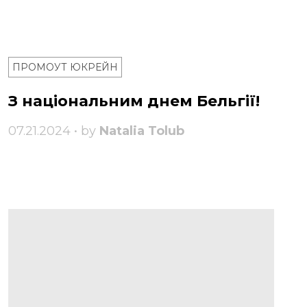
ПРОМОУТ ЮКРЕЙН
З національним днем ​​Бельгії!
07.21.2024 • by
Natalia Tolub