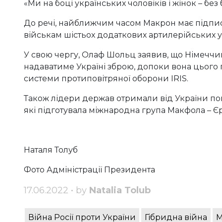
«Ми на боці українських чоловіків і жінок – без
До речі, найближчим часом Макрон має підп
військам шістьох додаткових артилерійських ус
У свою чергу, Олаф Шольц заявив, що Німеччи
надаватиме Україні зброю, допоки вона цього
системи протиповітряної оборони IRIS.
Також лідери держав отримали від України пов
які підготувала міжнародна група Макфола – Є
Наталя Толуб
Фото Адміністрації Президента
17.06.2022 • by
Natalia Tolub
Війна Росії проти України
Гібридна війна
М