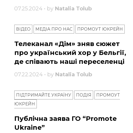
07.25.2024 • by
Natalia Tolub
ВІДЕО
МЕДІА ПРО НАС
ПРОМОУТ ЮКРЕЙН
Телеканал «Дім» зняв сюжет
про український хор у Бельгії,
де співають наші переселенці
07.22.2024 • by
Natalia Tolub
ПІДТРИМАЙТЕ УКРАЇНУ
ПОДІЯ
ПРОМОУТ
ЮКРЕЙН
Публічна заява ГО “Promote
Ukraine”