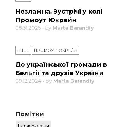
Незламна. Зустрічі у колі
Промоут Юкрейн
08.31.2025 • by
Marta Barandiy
ІНШЕ
ПРОМОУТ ЮКРЕЙН
До української громади в
Бельгії та друзів України
09.12.2024 • by
Marta Barandiy
Помітки
Імідж України