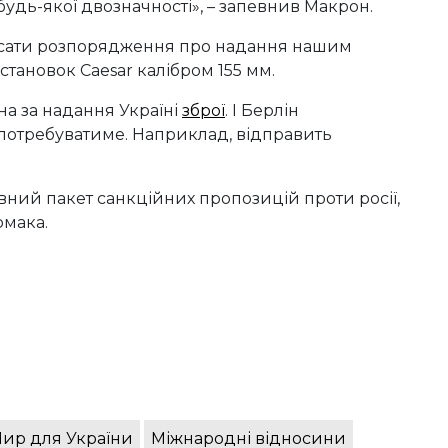
 будь-якої двозначності», – запевнив Макрон.
исати розпорядження про надання нашим
тановок Caesar калібром 155 мм.
на за надання Україні
зброї
. І Берлін
 потребуватиме. Наприклад, відправить
ний пакет санкційних пропозицій проти росії,
рмака.
ир для України
Міжнародні відносини