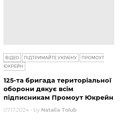
ВІДЕО
ПІДТРИМАЙТЕ УКРАЇНУ
ПРОМОУТ
ЮКРЕЙН
125-та бригада територіальної
оборони дякує всім
підписникам Промоут Юкрейн
07.17.2024 • by
Natalia Tolub