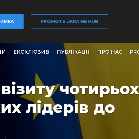
РИМКА
PROMOTE UKRAINE HUB
НИ
ЕКСКЛЮЗИВ
ПУБЛІКАЦІЇ
ПРО НАС
PR
 візиту чотирьо
их лідерів до