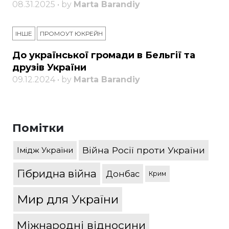
08.31.2025 • by
Marta Barandiy
ІНШЕ
ПРОМОУТ ЮКРЕЙН
До української громади в Бельгії та
друзів України
09.12.2024 • by
Marta Barandiy
Помітки
Війна Росії проти України
Імідж України
Гібридна війна
Донбас
Крим
Мир для України
Міжнародні відносини