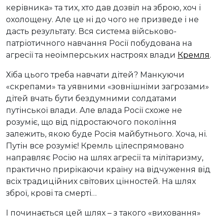
керівника» та тих, хто дав дозвіл на зброю, хоч і
охолощену. Але це ні до чого не призведе і не
дасть результату. Вся система військово-
патріотичного навчання Росії побудована на
агресії та неоімперських настроях влади
Кремля
.
Хіба цього треба навчати дітей? Манкуючи
«скрепами» та уявними «зовнішніми загрозами»
дітей вчать бути бездумними солдатами
путінської влади. Але влада Росії схоже не
розуміє, що від підростаючого покоління
залежить, якою буде Росія майбутнього. Хоча, ні.
Путін все розуміє! Кремль цілеспрямовано
направляє Росію на шлях агресії та мілітаризму,
практично прирікаючи країну на відчуження від
всіх традиційних світових цінностей. На шлях
зброї, крові та смерті…
І починається цей шлях – з такого «виховання»