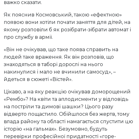
важко сказати.
Як пояснив Космовський, такою «ефектною»
появою вони хотіли почати заняття для дітей, на
якому розповіли б як розібрати-зібрати автомат і
про службу в армії.
«Він не очікував, що таке поява справить на
людей таке враження. Як він розповів, що
знаходяться в таборі дорослі на нього
накинулися і мало не вчинили самосуд», –
йдеться в сюжеті «Вістей».
Цікаво, а на яку реакцію очікував доморощений
«Рембо»? На квіти та аплодисменти у відповідь
на постріли та димові шашки? Цього разу
відверто пощастило. Обійшлося без жертв, тому
влада району та області намагається спустити цю
історію «на гальмах». Безумовно, будуть
перевірки професійної придатності «горе-