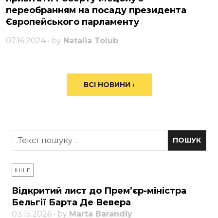
переобранням на посаду президента
Європейського парламенту
07.16.2024 • by
Natalia Tolub
ВСІ НОВИНИ ›
ІНШЕ
Відкритий лист до Прем’єр-міністра
Бельгії Барта Де Вевера
03.15.2026 • by
Marta Barandiy