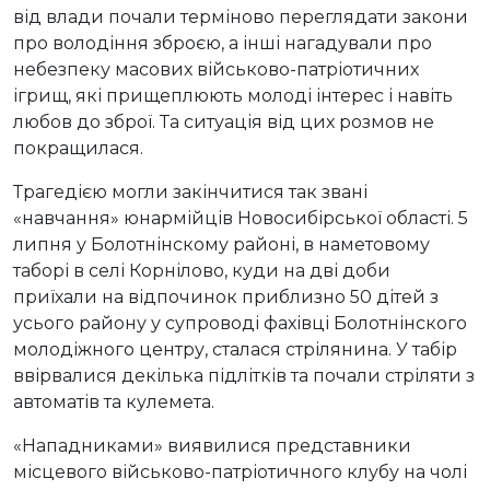
від влади почали терміново переглядати закони
про володіння зброєю, а інші нагадували про
небезпеку масових військово-патріотичних
ігрищ, які прищеплюють молоді інтерес і навіть
любов до зброї. Та ситуація від цих розмов не
покращилася.
Трагедією могли закінчитися так звані
«навчання» юнармійців Новосибірської області. 5
липня у Болотнінскому районі, в наметовому
таборі в селі Корнілово, куди на дві доби
приїхали на відпочинок приблизно 50 дітей з
усього району у супроводі фахівці Болотнінского
молодіжного центру, сталася стрілянина. У табір
ввірвалися декілька підлітків та почали стріляти з
автоматів та кулемета.
«Нападниками» виявилися представники
місцевого військово-патріотичного клубу на чолі