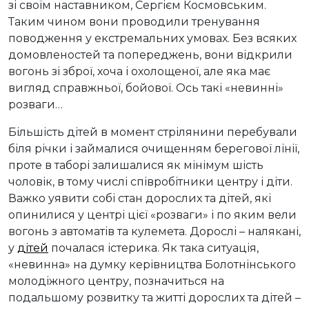
зі своїм наставником, Сергієм Космовським.
Таким чином вони проводили тренування
поводження у екстремальних умовах. Без всяких
домовленостей та попереджень, вони відкрили
вогонь зі зброї, хоча і охолощеної, але яка має
вигляд справжньої, бойової. Ось такі «невинні»
розваги…
Більшість дітей в момент стрілянини перебували
біля річки і займалися очищенням берегової лінії,
проте в таборі залишалися як мінімум шість
чоловік, в тому числі співробітники центру і діти.
Важко уявити собі стан дорослих та дітей, які
опинилися у центрі цієї «розваги» і по яким вели
вогонь з автоматів та кулемета. Дорослі – налякані,
у
дітей
почалася істерика. Як така ситуація,
«невинна» на думку керівництва Болотнінського
молодіжного центру, позначиться на
подальшому розвитку та житті дорослих та дітей –