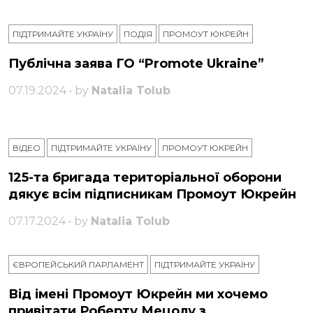
ПІДТРИМАЙТЕ УКРАЇНУ
ПОДІЯ
ПРОМОУТ ЮКРЕЙН
Публічна заява ГО “Promote Ukraine”
07.19.2024 • by
Natalia Tolub
ВІДЕО
ПІДТРИМАЙТЕ УКРАЇНУ
ПРОМОУТ ЮКРЕЙН
125-та бригада територіальної оборони
дякує всім підписникам Промоут Юкрейн
07.17.2024 • by
Natalia Tolub
ЄВРОПЕЙСЬКИЙ ПАРЛАМЕНТ
ПІДТРИМАЙТЕ УКРАЇНУ
Від імені Промоут Юкрейн ми хочемо
привітати Роберту Мецолу з