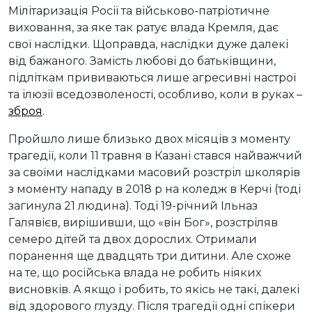
Мілітаризація Росії та військово-патріотичне
виховання, за яке так ратує влада Кремля, дає
свої наслідки. Щоправда, наслідки дуже далекі
від бажаного. Замість любові до батьківщини,
підліткам прививаються лише агресивні настрої
та ілюзії вседозволеності, особливо, коли в руках –
зброя
.
Пройшло лише близько двох місяців з моменту
трагедії, коли 11 травня в Казані стався найважчий
за своїми наслідками масовий розстріл школярів
з моменту нападу в 2018 р на коледж в Керчі (тоді
загинула 21 людина). Тоді 19-річний Ільназ
Галявієв, вирішивши, що «він Бог», розстріляв
семеро дітей та двох дорослих. Отримали
поранення ще двадцять три дитини. Але схоже
на те, що російська влада не робить ніяких
висновків. А якщо і робить, то якісь не такі, далекі
від здорового глузду. Після трагедії одні спікери