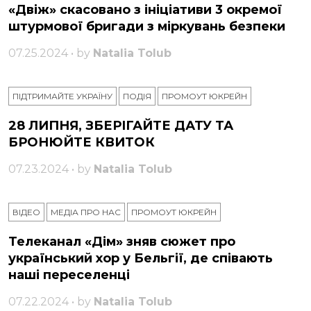
«Двіж» скасовано з ініціативи 3 окремої
штурмової бригади з міркувань безпеки
07.25.2024 • by
Natalia Tolub
ПІДТРИМАЙТЕ УКРАЇНУ
ПОДІЯ
ПРОМОУТ ЮКРЕЙН
28 ЛИПНЯ, ЗБЕРІГАЙТЕ ДАТУ ТА
БРОНЮЙТЕ КВИТОК
07.23.2024 • by
Natalia Tolub
ВІДЕО
МЕДІА ПРО НАС
ПРОМОУТ ЮКРЕЙН
Телеканал «Дім» зняв сюжет про
український хор у Бельгії, де співають
наші переселенці
07.22.2024 • by
Natalia Tolub