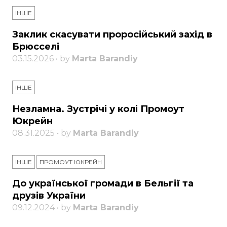
ІНШЕ
Заклик скасувати проросійський захід в
Брюсселі
03.15.2026 • by
Marta Barandiy
ІНШЕ
Незламна. Зустрічі у колі Промоут
Юкрейн
08.31.2025 • by
Marta Barandiy
ІНШЕ
ПРОМОУТ ЮКРЕЙН
До української громади в Бельгії та
друзів України
09.12.2024 • by
Marta Barandiy