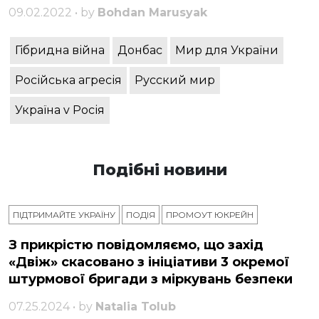
09.02.2022 • by
Bohdan Marusyak
Гібридна війна
Донбас
Мир для України
Російська агресія
Русский мир
Україна v Росія
Подібні новини
ПІДТРИМАЙТЕ УКРАЇНУ
ПОДІЯ
ПРОМОУТ ЮКРЕЙН
З прикрістю повідомляємо, що захід
«Двіж» скасовано з ініціативи 3 окремої
штурмової бригади з міркувань безпеки
07.25.2024 • by
Natalia Tolub