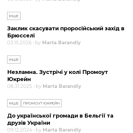
ІНШЕ
Заклик скасувати проросійський захід в
Брюсселі
03.15.2026 • by
Marta Barandiy
ІНШЕ
Незламна. Зустрічі у колі Промоут
Юкрейн
08.31.2025 • by
Marta Barandiy
ІНШЕ
ПРОМОУТ ЮКРЕЙН
До української громади в Бельгії та
друзів України
09.12.2024 • by
Marta Barandiy