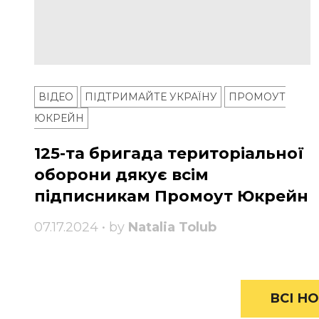
ВІДЕО
ПІДТРИМАЙТЕ УКРАЇНУ
ПРОМОУТ
ЮКРЕЙН
125-та бригада територіальної
оборони дякує всім
підписникам Промоут Юкрейн
07.17.2024 • by
Natalia Tolub
ВСІ НО