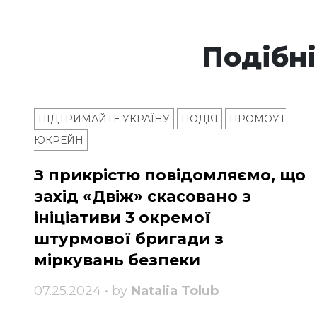
Подібні
ПІДТРИМАЙТЕ УКРАЇНУ
ПОДІЯ
ПРОМОУТ
ЮКРЕЙН
З прикрістю повідомляємо, що
захід «Двіж» скасовано з
ініціативи 3 окремої
штурмової бригади з
міркувань безпеки
07.25.2024 • by
Natalia Tolub