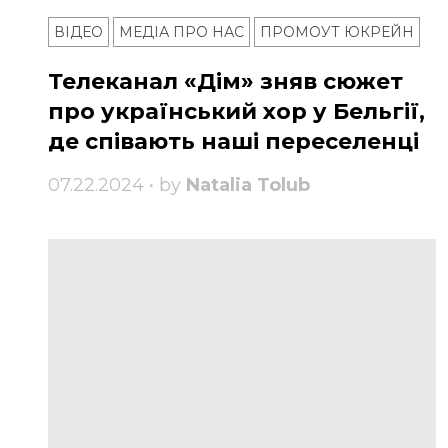
ВІДЕО
МЕДІА ПРО НАС
ПРОМОУТ ЮКРЕЙН
Телеканал «Дім» зняв сюжет
про український хор у Бельгії,
де співають наші переселенці
07.22.2024 • by
Natalia Tolub