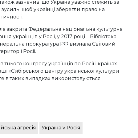
акож зазначив, що Україна уважно стежить за
зусиль, щоб українці зберегли право на
тичності.
 була закрита Федеральна національна культурна
ання українців у Росії, у 2017 році – Бібліотека
і генеральна прокуратура РФ визнала Світовий
риторії Росії.
тнього конгресу українців по Росії і країнах
ації «Сибірського центру української культури
те в таких випадках використовуються
ійська агресія
Україна v Росія