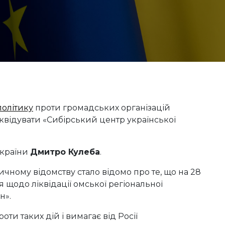
олітику
проти громадських організацій
ліквідувати «Сибірський центр української
України
Дмитро Кулеба
.
чному відомству стало відомо про те, що на 28
 щодо ліквідації омської регіональної
н».
ти таких дій і вимагає від Росії