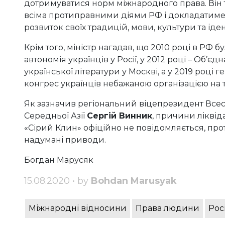
дотримуватися норм міжнародного права. Він т
всіма протиправними діями РФ і докладатиме 
розвиток своїх традицій, мови, культури та іден
Крім того, міністр нагадав, що 2010 році в РФ
автономія українців у Росії, у 2012 році – Об’єдн
української літератури у Москві, а у 2019 роц
конгрес українців небажаною організацією на те
Як зазначив регіональний віцепрезидент Всесві
Середньої Азії
Сергій Винник
, причини ліквід
«Сірий Клин» офіційно не повідомляється, про
надумані приводи.
Богдан Марусяк
15.08.2020 • by
Bohdan Marusyak
Міжнародні відносини
Права людини
Рос