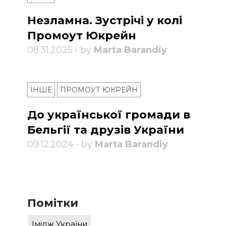
Незламна. Зустрічі у колі
Промоут Юкрейн
08.31.2025 • by
Marta Barandiy
ІНШЕ
ПРОМОУТ ЮКРЕЙН
До української громади в
Бельгії та друзів України
09.12.2024 • by
Marta Barandiy
Помітки
Імідж України