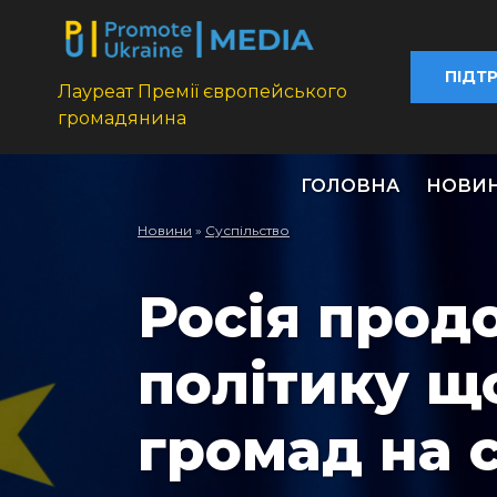
ПІДТ
Лауреат Премії європейського
громадянина
ГОЛОВНА
НОВИ
Новини
»
Суспільство
Росія прод
політику щ
громад на с