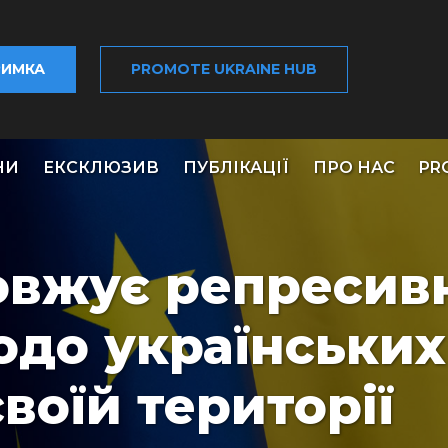
РИМКА
PROMOTE UKRAINE HUB
НИ
ЕКСКЛЮЗИВ
ПУБЛІКАЦІЇ
ПРО НАС
PR
овжує репресив
одо українських
воїй території