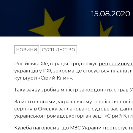
15.08.2020
НОВИНИ
СУСПІЛЬСТВО
Російська Федерація продовжує
репресивну п
українців у
РФ
, зокрема це стосується планів 
культури «Сірий Клин».
Таку заяву зробив міністр закордонних справ 
За його словами, українському зовнішньополіти
серпня в Омську заплановано судове засідання
української громадської організації «Сірий Кли
Кулеба
наголосив, що МЗС України протестує про