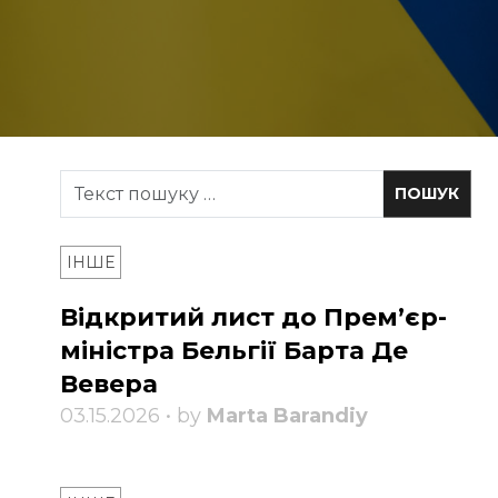
ІНШЕ
Відкритий лист до Прем’єр-
міністра Бельгії Барта Де
Вевера
03.15.2026 • by
Marta Barandiy