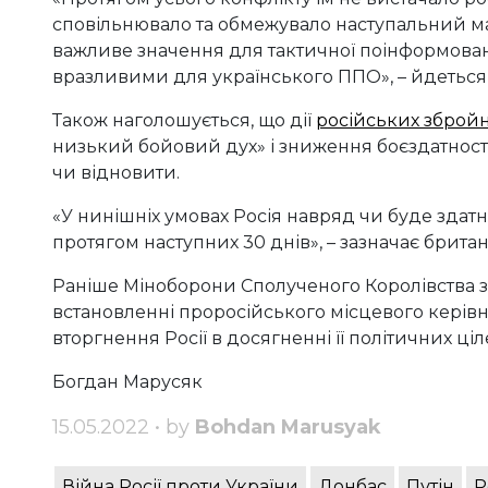
сповільнювало та обмежувало наступальний ма
важливе значення для тактичної поінформован
вразливими для українського ППО», – йдеться у 
Також наголошується, що дії
російських зброй
низький бойовий дух» і зниження боєздатност
чи відновити.
«У нинішніх умовах Росія навряд чи буде здатн
протягом наступних 30 днів», – зазначає британ
Раніше Міноборони Сполученого Королівства з
встановленні проросійського місцевого керів
вторгнення Росії в досягненні її політичних ціл
Богдан Марусяк
15.05.2022 • by
Bohdan Marusyak
Війна Росії проти України
Донбас
Путін
Р