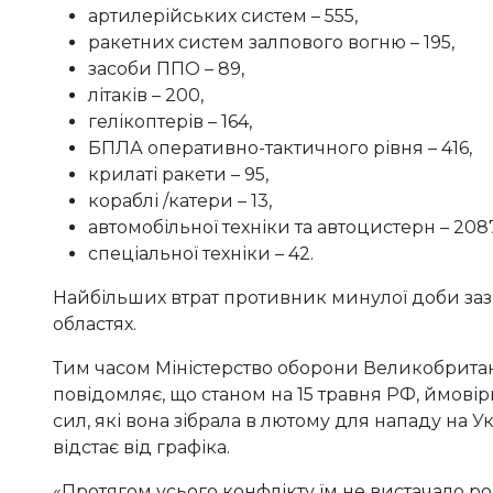
артилерійських систем – 555,
ракетних систем залпового вогню – 195,
засоби ППО – 89,
літаків – 200,
гелікоптерів – 164,
БПЛА оперативно-тактичного рівня – 416,
крилаті ракети – 95,
кораблі /катери – 13,
автомобільної техніки та автоцистерн – 2087
спеціальної техніки – 42.
Найбільших втрат противник минулої доби зазн
областях.
Тим часом Міністерство оборони Великобритан
повідомляє, що станом на 15 травня РФ, ймовір
сил, які вона зібрала в лютому для нападу на Ук
відстає від графіка.
«Протягом усього конфлікту їм не вистачало р