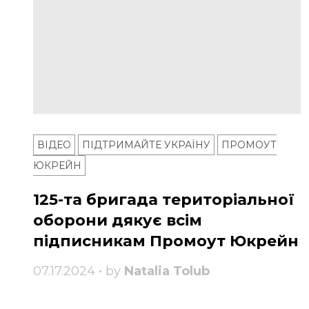
ВІДЕО
ПІДТРИМАЙТЕ УКРАЇНУ
ПРОМОУТ
ЮКРЕЙН
125-та бригада територіальної
оборони дякує всім
підписникам Промоут Юкрейн
07.17.2024 • by
Natalia Tolub