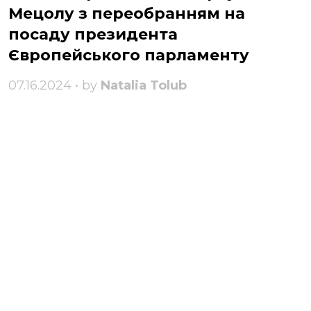
Мецолу з переобранням на
посаду президента
Європейського парламенту
07.16.2024 • by
Natalia Tolub