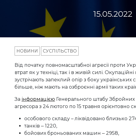
15.05.2022
НОВИНИ
СУСПІЛЬСТВО
Від початку повномасштабної агресії проти Ук
втрат як у техніці, так і в живій силі. Окупацій
зустрічають запеклий опір з боку українських 
більше, ніж мають на озброєнні армії таких краї
За
інформацією
Генерального штабу Збройних с
агресора з 24 лютого по 15 травня орієнтовно с
особового складу – ліквідовано близько 274
танків ‒ 1220,
бойових броньованих машин ‒ 2958,