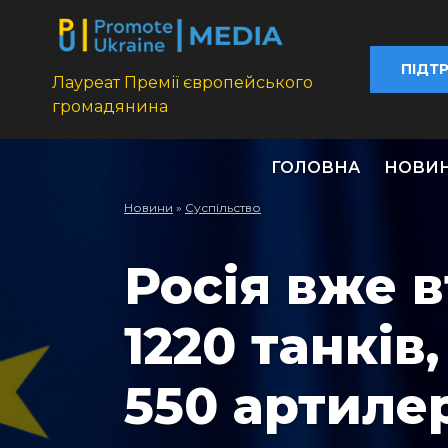
ПІДТ
Лауреат Премії європейського
громадянина
ГОЛОВНА
НОВИ
Новини
»
Суспільство
Росія вже в
1220 танків,
550 артиле