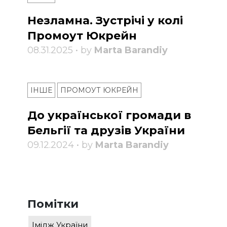
Незламна. Зустрічі у колі
Промоут Юкрейн
08.31.2025 • by
Marta Barandiy
ІНШЕ
ПРОМОУТ ЮКРЕЙН
До української громади в
Бельгії та друзів України
09.12.2024 • by
Marta Barandiy
Помітки
Імідж України