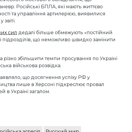
невр. Російські БПЛА, які мають життєво
ості та управління артилерією, виявилися
звіті.
них сил
дедалі більше обмежують «постійний
і підрозділів, що неможливо швидко замінити
а різко збільшити темпи просування по Україні
ська військова розвідка.
аявляло, що досягнення успіху РФ у
ництва лише в Херсоні підкреслює провал
ей в Україні загалом.
осійська агресія
Русский мир