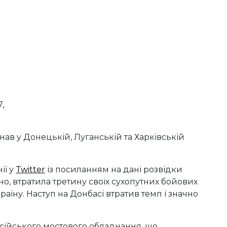
,
ав у Донецькій, Луганській та Харківській
ії у
Twitter
із посиланням на дані розвідки
но, втратила третину своїх сухопутних бойових
раїну. Наступ на Донбасі втратив темп і значно
осійського мостового обладнання, що