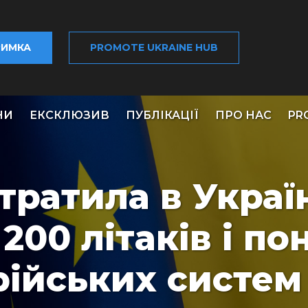
РИМКА
PROMOTE UKRAINE HUB
НИ
ЕКСКЛЮЗИВ
ПУБЛІКАЦІЇ
ПРО НАС
PR
тратила в Украї
 200 літаків і по
рійських систем