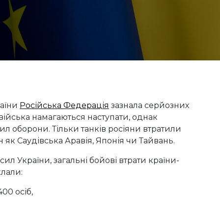
раїни
Російська Федерація
зазнала серйозних
ні війська намагаються наступати, однак
сил оборони. Тільки танків росіяни втратили
н як Саудівська Аравія, Японія чи Тайвань.
ил України, загальні бойові втрати країни-
клали:
00 осіб,