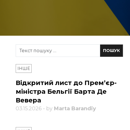
ІНШЕ
Відкритий лист до Прем’єр-
міністра Бельгії Барта Де
Вевера
03.15.2026 • by
Marta Barandiy