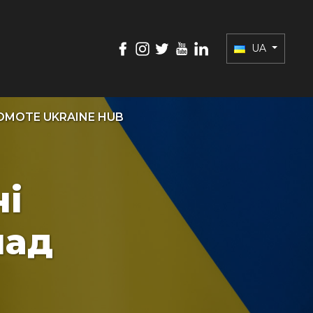
UA
OMOTE UKRAINE HUB
ні
над