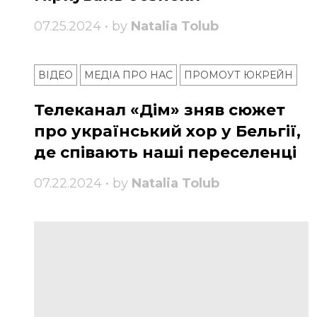
07.25.2024 • by
Natalia Tolub
ВІДЕО
МЕДІА ПРО НАС
ПРОМОУТ ЮКРЕЙН
Телеканал «Дім» зняв сюжет
про український хор у Бельгії,
де співають наші переселенці
07.22.2024 • by
Natalia Tolub