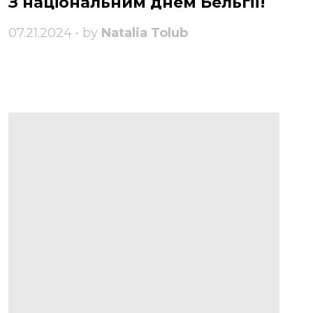
З національним днем ​​Бельгії!
07.21.2024 • by
Natalia Tolub