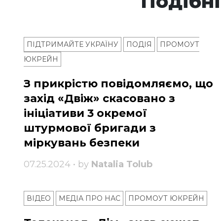
Подібні
ПІДТРИМАЙТЕ УКРАЇНУ
ПОДІЯ
ПРОМОУТ
ЮКРЕЙН
З прикрістю повідомляємо, що
захід «Двіж» скасовано з
ініціативи 3 окремої
штурмової бригади з
міркувань безпеки
07.25.2024 • by
Natalia Tolub
ВІДЕО
МЕДІА ПРО НАС
ПРОМОУТ ЮКРЕЙН