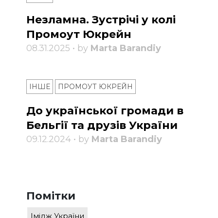
Незламна. Зустрічі у колі
Промоут Юкрейн
08.31.2025 • by
Marta Barandiy
ІНШЕ
ПРОМОУТ ЮКРЕЙН
До української громади в
Бельгії та друзів України
09.12.2024 • by
Marta Barandiy
Помітки
Імідж України