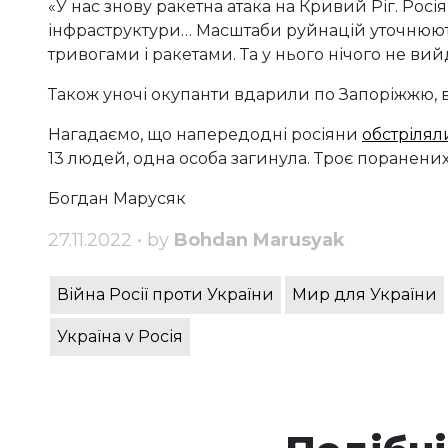
«У нас знову ракетна атака на Кривий Ріг. Рос
інфраструктури… Масштаби руйнацій уточнюют
тривогами і ракетами. Та у нього нічого не вий
Також уночі окупанти вдарили по Запоріжжю, 
Нагадаємо, що напередодні росіяни
обстрілял
13 людей, одна особа загинула. Троє поранених
Богдан Марусяк
27.11.2022 • by
Bohdan Marusyak
Війна Росії проти України
Мир для України
Україна v Росія