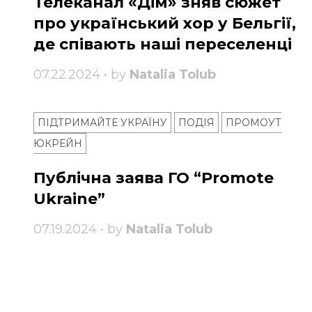
Телеканал «Дім» зняв сюжет
про український хор у Бельгії,
де співають наші переселенці
07.22.2024 • by
Natalia Tolub
ПІДТРИМАЙТЕ УКРАЇНУ
ПОДІЯ
ПРОМОУТ
ЮКРЕЙН
Публічна заява ГО “Promote
Ukraine”
07.19.2024 • by
Natalia Tolub