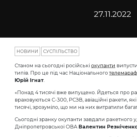
27.11.2022
НОВИНИ
СУСПІЛЬСТВО
Станом на сьогодні російські
окупанти
випустил
типів. Про це під час Національного
телемара
Юрій Ігнат
.
«Понад 4 тисячі вже випущено. Йдеться про раке
враховуються С-300, РСЗВ, авіаційні ракети, які
тисячі, зрозуміло, що ми на них витратили багат
Сьогодні зранку окупанти завдали ракетного у
Дніпропетровської ОВА
Валентин Резніченк