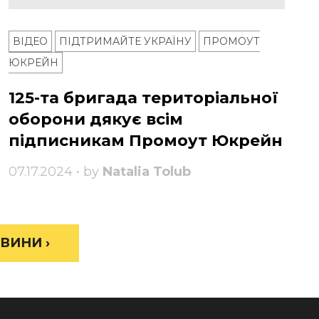
ВІДЕО
ПІДТРИМАЙТЕ УКРАЇНУ
ПРОМОУТ
ЮКРЕЙН
125-та бригада територіальної
оборони дякує всім
підписникам Промоут Юкрейн
07.17.2024 • by
Natalia Tolub
ВИНИ ›