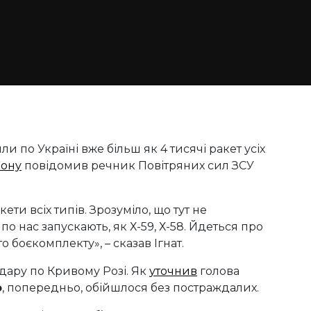
и по Україні вже більш як 4 тисячі ракет усіх
фону
повідомив речник Повітряних сил ЗСУ
ти всіх типів. Зрозуміло, що тут не
 по нас запускають, як Х-59, Х-58. Йдеться про
о боєкомплекту», – сказав Ігнат.
дару по Кривому Розі. Як
уточнив
голова
о
, попередньо, обійшлося без постраждалих.