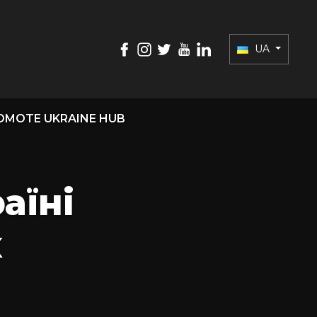
UA
OMOTE UKRAINE HUB
аїні
х