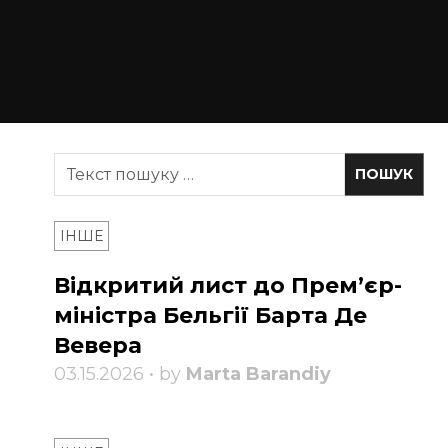
ІНШЕ
Відкритий лист до Прем’єр-
міністра Бельгії Барта Де
Вевера
03.15.2026 • by
Marta Barandiy