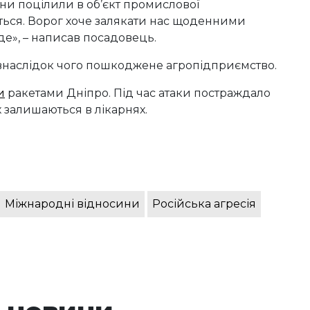
іяни поцілили в об’єкт промислової
ься. Ворог хоче залякати нас щоденними
де», – написав посадовець.
внаслідок чого пошкоджене агропідприємство.
и
ракетами Дніпро. Під час атаки постраждало
 залишаються в лікарнях.
Міжнародні відносини
Російська агресія