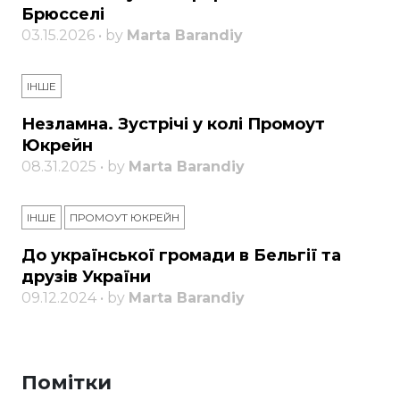
Брюсселі
03.15.2026 • by
Marta Barandiy
ІНШЕ
Незламна. Зустрічі у колі Промоут
Юкрейн
08.31.2025 • by
Marta Barandiy
ІНШЕ
ПРОМОУТ ЮКРЕЙН
До української громади в Бельгії та
друзів України
09.12.2024 • by
Marta Barandiy
Помітки