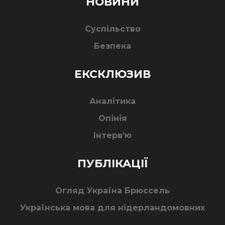
НОВИНИ
Суспільство
Безпека
ЕКСКЛЮЗИВ
Аналітика
Опінія
Інтерв’ю
ПУБЛІКАЦІЇ
Огляд Україна Брюссель
Українська мова для нідерландомовних