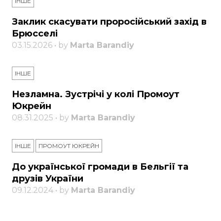
ІНШЕ
Заклик скасувати проросійський захід в
Брюсселі
03.15.2026 • by
Marta Barandiy
ІНШЕ
Незламна. Зустрічі у колі Промоут
Юкрейн
08.31.2025 • by
Marta Barandiy
ІНШЕ
ПРОМОУТ ЮКРЕЙН
До української громади в Бельгії та
друзів України
09.12.2024 • by
Marta Barandiy