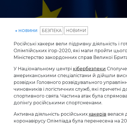
● НОВИНИ
БЕЗПЕКА
НОВИНИ
Російські хакери вели підривну діяльність і г
Олімпійських ігор-2020, які мали пройти цього 
Міністерство закордонних справ Великої Британ
У Національному центрі
кібербезпеки
Сполучен
американськими спеціалістами й дійшли виснов
розвідки Головного розвідувального управлін
чиновників і логістичних служб, які причетні д
спортивного свята. Частина атак була спрямова
допінгу російськими спортсменами.
Активна діяльність російських
хакерів
велася 
коронавірусу Олімпіада була перенесена на 202