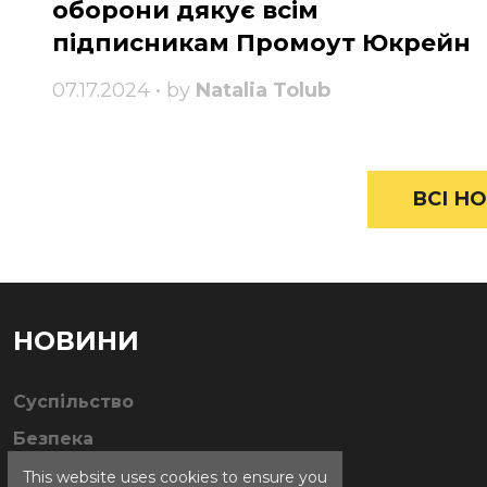
оборони дякує всім
підписникам Промоут Юкрейн
07.17.2024 • by
Natalia Tolub
ВСІ НО
НОВИНИ
Суспільство
Безпека
This website uses cookies to ensure you