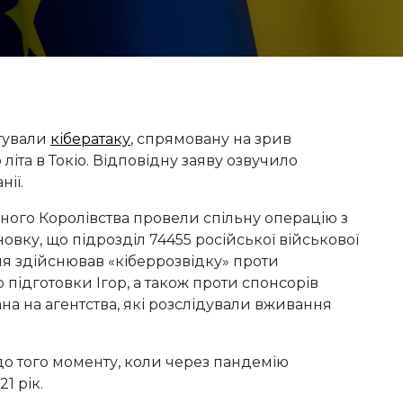
отували
кібератаку
, спрямовану на зрив
літа в Токіо. Відповідну заяву озвучило
ії.
ого Королівства провели спільну операцію з
ку, що підрозділ 74455 російської військової
ня здійснював «кіберрозвідку» проти
о підготовки Ігор, а також проти спонсорів
на на агентства, які розслідували вживання
до того моменту, коли через пандемію
1 рік.