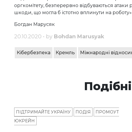
оргкомітету, безперервно відбуваються атаки р
шкоди, що могла б істотно вплинути на роботу»
Богдан Марусяк
20.10.2020 • by
Bohdan Marusyak
Кібербезпека
Кремль
Міжнародні відноси
Подібні
ПІДТРИМАЙТЕ УКРАЇНУ
ПОДІЯ
ПРОМОУТ
ЮКРЕЙН