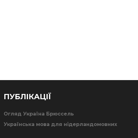
ПУБЛІКАЦІЇ
Огляд Україна Брюссель
Українська мова для нідерландомовних