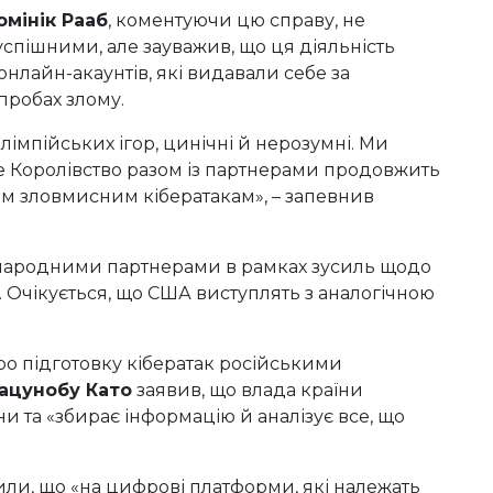
омінік Рааб
, коментуючи цю справу, не
успішними, але зауважив, що ця діяльність
нлайн-акаунтів, які видавали себе за
пробах злому.
лімпійських ігор, цинічні й нерозумні. Ми
 Королівство разом із партнерами продовжить
ім зловмисним кібератакам», – запевнив
іжнародними партнерами в рамках зусиль щодо
рі. Очікується, що США виступлять з аналогічною
ро підготовку кібератак російськими
ацунобу Като
заявив, що влада країни
и та «збирає інформацію й аналізує все, що
или, що «на цифрові платформи, які належать