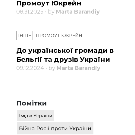
Промоут Юкрейн
08.31.2025 • by
Marta Barandiy
ІНШЕ
ПРОМОУТ ЮКРЕЙН
До української громади в
Бельгії та друзів України
09.12.2024 • by
Marta Barandiy
Помітки
Імідж України
Війна Росії проти України