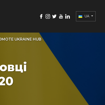
UA
OMOTE UKRAINE HUB
овці
20