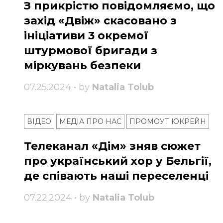
З прикрістю повідомляємо, що
захід «Двіж» скасовано з
ініціативи 3 окремої
штурмової бригади з
міркувань безпеки
07.25.2024 • by
Natalia Tolub
ВІДЕО
МЕДІА ПРО НАС
ПРОМОУТ ЮКРЕЙН
Телеканал «Дім» зняв сюжет
про український хор у Бельгії,
де співають наші переселенці
07.22.2024 • by
Natalia Tolub