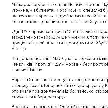
Міністр закордонних справ Великої Британії
Д
уточнив, чи були атаки російських спецслужб 
включала створення підроблених вебсайтів та о
ключових осіб для використання в майбутніх с
«Дії ГРУ, спрямовані проти Олімпійських і Пара
засуджуємо їх найрішучішим чином. Сполучене
працювати, щоб виявити і протидіяти майбутн
міністр.
Він додав, що заява МЗС була погоджена з м
«викликів і протидії» діям Росії в кіберпросто
заявою пізніше.
Наразі в Японії не коментують повідомлення п
спецслужбами. Генеральний секретар уряду
К
отримала повідомлення від британської сторон
стосується кіберпростору».
Водночас в оргкомітеті Олімпійських ігор заяв