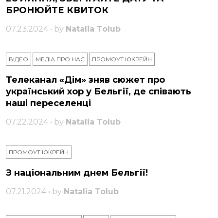
БРОНЮЙТЕ КВИТОК
07.23.2024 • by
Natalia Tolub
ВІДЕО
МЕДІА ПРО НАС
ПРОМОУТ ЮКРЕЙН
Телеканал «Дім» зняв сюжет про
український хор у Бельгії, де співають
наші переселенці
07.22.2024 • by
Natalia Tolub
ПРОМОУТ ЮКРЕЙН
З національним днем ​​Бельгії!
07.21.2024 • by
Natalia Tolub