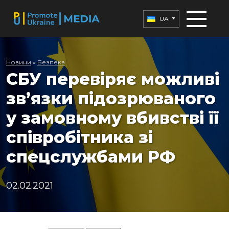
UA
Новини
»
Безпека
СБУ перевіряє можливі
зв’язки підозрюваного
у замовному вбивстві її
співробітника зі
спецслужбами РФ
02.02.2021