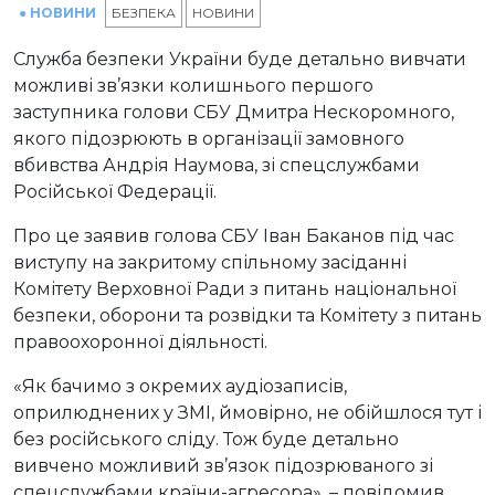
● НОВИНИ
БЕЗПЕКА
НОВИНИ
Служба безпеки України буде детально вивчати
можливі зв’язки колишнього першого
заступника голови СБУ Дмитра Нескоромного,
якого підозрюють в організації замовного
вбивства Андрія Наумова, зі спецслужбами
Російської Федерації.
Про це заявив голова СБУ Іван Баканов під час
виступу на закритому спільному засіданні
Комітету Верховної Ради з питань національної
безпеки, оборони та розвідки та Комітету з питань
правоохоронної діяльності.
«Як бачимо з окремих аудіозаписів,
оприлюднених у ЗМІ, ймовірно, не обійшлося тут і
без російського сліду. Тож буде детально
вивчено можливий зв’язок підозрюваного зі
спецслужбами країни-агресора», – повідомив