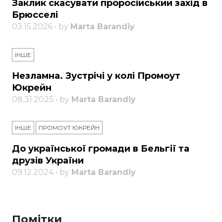
Заклик скасувати проросійський захід в
Брюсселі
03.15.2026 • by
Marta Barandiy
ІНШЕ
Незламна. Зустрічі у колі Промоут
Юкрейн
08.31.2025 • by
Marta Barandiy
ІНШЕ
ПРОМОУТ ЮКРЕЙН
До української громади в Бельгії та
друзів України
09.12.2024 • by
Marta Barandiy
Помітки