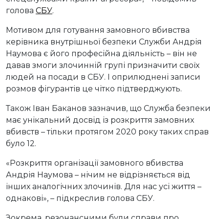
голова
СБУ
.
Мотивом для готування замовного вбивства
керівника внутрішньої безпеки Служби Андрія
Наумова є його професійна діяльність – він не
давав змоги злочинній групі призначити своїх
людей на посади в СБУ. І оприлюднені записи
розмов фігурантів це чітко підтверджують.
Також Іван Баканов зазначив, що Служба безпеки
має унікальний досвід із розкриття замовних
вбивств – тільки протягом 2020 року таких справ
було 12.
«Розкриття організації замовного вбивства
Андрія Наумова – нічим не відрізняється від
інших аналогічних злочинів. Для нас усі життя –
однакові», – підкреслив голова СБУ.
Зокрема, резонансними були справи про