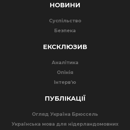
НОВИНИ
Суспільство
Безпека
ЕКСКЛЮЗИВ
Аналітика
Опінія
Інтерв’ю
ПУБЛІКАЦІЇ
Огляд Україна Брюссель
Українська мова для нідерландомовних