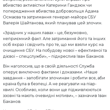
вбивство активістки Катерини Гандзюк чи
попередження вбивства добровольця Адама
Осмаєва та затримання генерал-майора СБУ
Валерія Шайтанова, який планував цей злочин.
«Зрадник у наших лавах – це, безумовно,
неприємний факт. Але затримання його та інших
осіб якраз і свідчить про те, що ми взяли курс на
очищення СБУ. На побудову нової – ефективної та
дієвої – спецслужби», – підкреслив Іван Баканов.
Він наголосив, що в своїй діяльності Служба
оперує виключно фактами і доказами. «Наше
завдання – запобігати злочинам і робити все, аби
країна була в безпеці. А не реагувати на піар-
хвилі. Особливо, коли вони ще підживлюються
ззовні та мають очевидні мотиви», – зазначив Іван
Баканов.