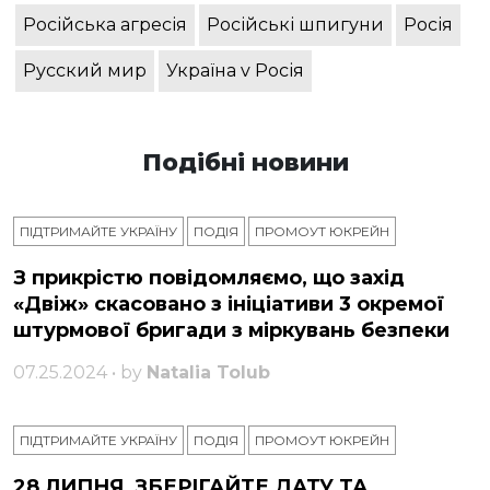
Російська агресія
Російські шпигуни
Росія
Русский мир
Україна v Росія
Подібні новини
ПІДТРИМАЙТЕ УКРАЇНУ
ПОДІЯ
ПРОМОУТ ЮКРЕЙН
З прикрістю повідомляємо, що захід
«Двіж» скасовано з ініціативи 3 окремої
штурмової бригади з міркувань безпеки
07.25.2024 • by
Natalia Tolub
ПІДТРИМАЙТЕ УКРАЇНУ
ПОДІЯ
ПРОМОУТ ЮКРЕЙН
28 ЛИПНЯ, ЗБЕРІГАЙТЕ ДАТУ ТА