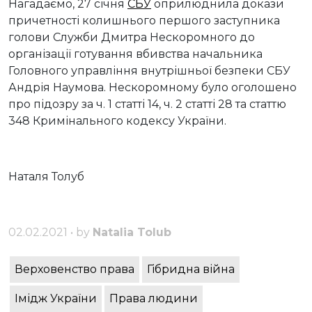
Нагадаємо, 27 січня
СБУ
оприлюднила докази
причетності колишнього першого заступника
голови Служби Дмитра Нескоромного до
організації готування вбивства начальника
Головного управління внутрішньої безпеки СБУ
Андрія Наумова. Нескоромному було оголошено
про підозру за ч. 1 статті 14, ч. 2 статті 28 та статтю
348 Кримінального кодексу України.
Наталя Толуб
02.02.2021 • by
Natalia Tolub
Верховенство права
Гібридна війна
Імідж України
Права людини