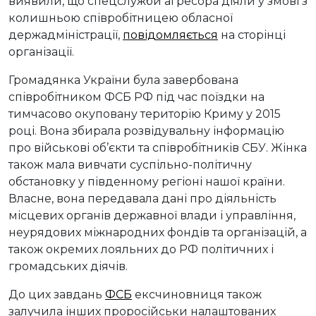
виявили, що спецслужби агресора діяли у змові з
колишньою співробітницею обласної
держадміністрації,
повідомляється
на сторінці
організації.
Громадянка України була завербована
співробітником ФСБ РФ під час поїздки на
тимчасово окуповану територію Криму у 2015
році. Вона збирала розвідувальну інформацію
про військові об’єкти та співробітників СБУ. Жінка
також мала вивчати суспільно-політичну
обстановку у південному регіоні нашої країни.
Власне, вона передавала дані про діяльність
місцевих органів державної влади і управління,
неурядових міжнародних фондів та організацій, а
також окремих лояльних до РФ політичних і
громадських діячів.
До цих завдань
ФСБ
ексчиновниця також
залучила інших проросійськи налаштованих