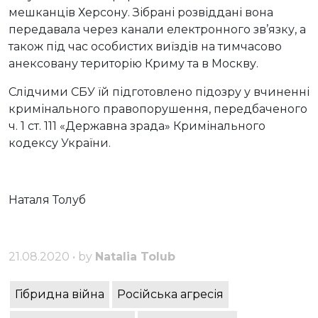
мешканців Херсону. Зібрані розвіддані вона
передавала через канали електронного зв’язку, а
також під час особистих виїздів на тимчасово
анексовану територію Криму та в Москву.
Слідчими СБУ їй підготовлено підозру у вчиненні
кримінального правопорушення, передбаченого
ч. 1 ст. 111 «Державна зрада» Кримінального
кодексу України.
Наталя Толуб
21.08.2020 • by
Natalia Tolub
Гібридна війна
Російська агресія