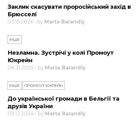
Заклик скасувати проросійський захід в
Брюсселі
03.15.2026 • by
Marta Barandiy
ІНШЕ
Незламна. Зустрічі у колі Промоут
Юкрейн
08.31.2025 • by
Marta Barandiy
ІНШЕ
ПРОМОУТ ЮКРЕЙН
До української громади в Бельгії та
друзів України
09.12.2024 • by
Marta Barandiy