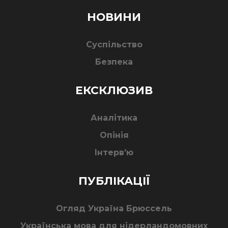
НОВИНИ
Суспільство
Безпека
ЕКСКЛЮЗИВ
Аналітика
Опінія
Інтерв’ю
ПУБЛІКАЦІЇ
Огляд Україна Брюссель
Українська мова для нідерландомовних