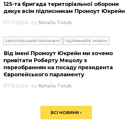
125-та бригада територіальної оборони
дякує всім підписникам Промоут Юкрейн
07.17.2024 • by
Natalia Tolub
ЄВРОПЕЙСЬКИЙ ПАРЛАМЕНТ
ПІДТРИМАЙТЕ УКРАЇНУ
Від імені Промоут Юкрейн ми хочемо
привітати Роберту Мецолу з
переобранням на посаду президента
Європейського парламенту
07.16.2024 • by
Natalia Tolub
ВСІ НОВИНИ ›