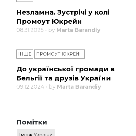
Незламна. Зустрічі у колі
Промоут Юкрейн
08.31.2025 • by
Marta Barandiy
ІНШЕ
ПРОМОУТ ЮКРЕЙН
До української громади в
Бельгії та друзів України
09.12.2024 • by
Marta Barandiy
Помітки
Імідж України