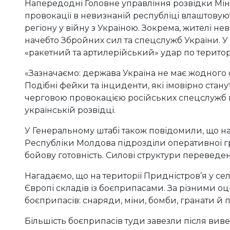
Напередодні Головне управління розвідки Мін
провокації в невизнаній республіці влаштову
регіону у війну з Україною. Зокрема, жителі н
начебто Збройних сил та спецслужб України. 
«ракетний та артилерійський» удар по територі
«Зазначаємо: держава Україна не має жодного с
Подібні фейки та інциденти, які імовірно стану
черговою провокацією російських спецслужб п
українській розвідці.
У Генеральному штабі також повідомили, що на
Республіки Молдова підрозділи оперативної 
бойову готовність. Силові структури перевед
Нагадаємо, що на території Придністров’я у се
Європі складів із боєприпасами. За різними оці
боєприпасів: снаряди, міни, бомби, гранати й 
Більшість боєприпасів туди завезли після вив