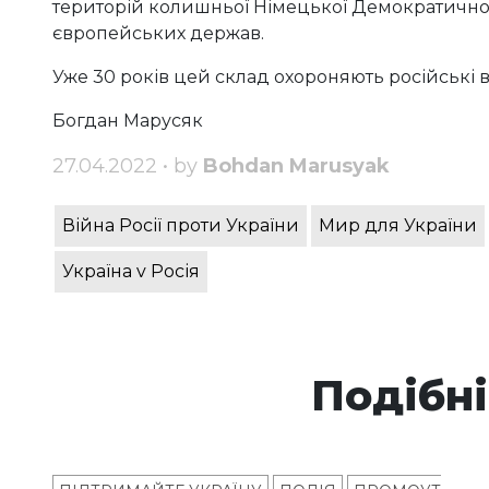
територій колишньої Німецької Демократичної
європейських держав.
Уже 30 років цей склад охороняють російські ві
Богдан Марусяк
27.04.2022 • by
Bohdan Marusyak
Війна Росії проти України
Мир для України
Україна v Росія
Подібні