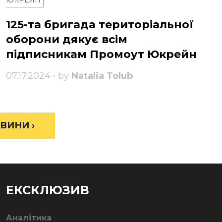
ЮКРЕЙН
125-та бригада територіальної
оборони дякує всім
підписникам Промоут Юкрейн
07.17.2024 • by
Natalia Tolub
ВИНИ ›
ЕКСКЛЮЗИВ
Аналітика