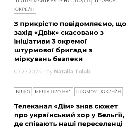
ПІДТРИМАЙТЕ УКРАЇНУ
ПОДІЯ
ПРОМОУТ
ЮКРЕЙН
З прикрістю повідомляємо, що
захід «Двіж» скасовано з
ініціативи 3 окремої
штурмової бригади з
міркувань безпеки
07.25.2024 • by
Natalia Tolub
ВІДЕО
МЕДІА ПРО НАС
ПРОМОУТ ЮКРЕЙН
Телеканал «Дім» зняв сюжет
про український хор у Бельгії,
де співають наші переселенці