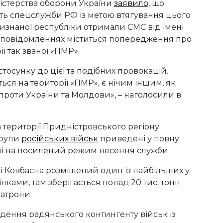
істерства оборони України
заявило
, що
ють спецслужби РФ із метою втягування цього
евизнаної республіки отримали СМС від імені
У повідомленнях міститься попередження про
ї так званої «ПМР».
тосунку до цієї та подібних провокацій.
ться на території «ПМР», є нічим іншим, як
роти України та Молдови», – наголосили в
 території Придністровського регіону
групи
російських військ
приведені у повну
ені на посилений режим несення служби.
лі Ковбасна розміщений один із найбільших у
нками, там зберігається понад 20 тис. тонн
патрони.
едення радянського контингенту військ із