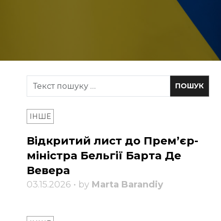
ІНШЕ
Відкритий лист до Прем’єр-
міністра Бельгії Барта Де
Вевера
03.15.2026 • by
Marta Barandiy