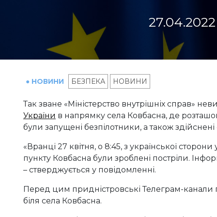
27.04.2022
● НОВИНИ
БЕЗПЕКА
НОВИНИ
Так зване «Міністерство внутрішніх справ» нев
України
в напрямку села Ковбасна, де розташо
були запущені безпілотники, а також здійснені 
«Вранці 27 квітня, о 8:45, з української сторо
пункту Ковбасна були зроблені постріли. Інфо
– стверджується у повідомленні.
Перед цим придністровські Телеграм-канали п
біля села Ковбасна.