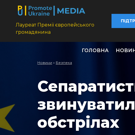
ПІДТ
Лауреат Премії європейського
громадянина
ГОЛОВНА
НОВИ
Новини
»
Безпека
Сепаратист
звинуватил
обстрілах