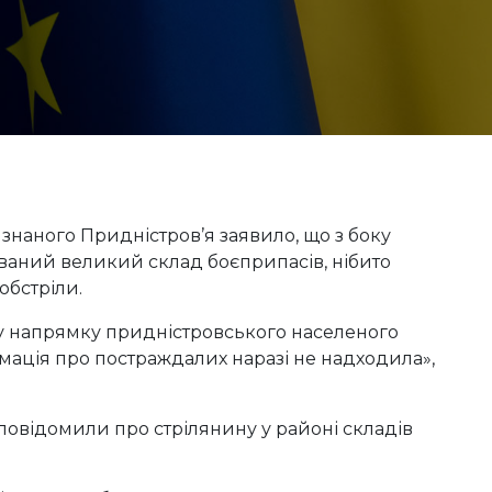
изнаного Придністров’я заявило, що з боку
ваний великий склад боєприпасів, нібито
обстріли.
ни у напрямку придністровського населеного
рмація про постраждалих наразі не надходила»,
овідомили про стрілянину у районі складів