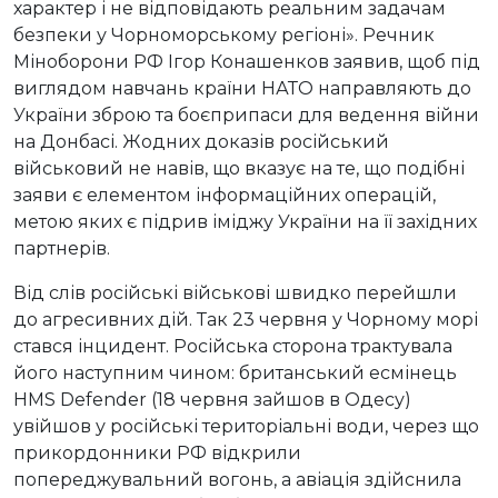
характер і не відповідають реальним задачам
безпеки у Чорноморському регіоні». Речник
Міноборони РФ Ігор Конашенков заявив, щоб під
виглядом навчань країни НАТО направляють до
України зброю та боєприпаси для ведення війни
на Донбасі. Жодних доказів російський
військовий не навів, що вказує на те, що подібні
заяви є елементом інформаційних операцій,
метою яких є підрив іміджу України на її західних
партнерів.
Від слів російські військові швидко перейшли
до агресивних дій. Так 23 червня у Чорному морі
стався інцидент. Російська сторона трактувала
його наступним чином: британський есмінець
HMS Defender (18 червня зайшов в Одесу)
увійшов у російські територіальні води, через що
прикордонники РФ відкрили
попереджувальний вогонь, а авіація здійснила