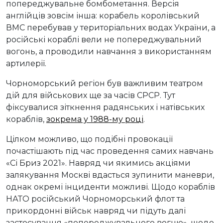
попереджувальне бомбометання. Версія
англійців зовсім інша: корабель королівський
ВМС перебував у територіальних водах України, а
російські кораблі вели не попереджувальний
вогонь, а проводили навчання з використанням
артилерії.
Чорноморський регіон був важливим театром
дій для військових ще за часів СРСР. Тут
фіксувалися зіткнення радянських і натівських
кораблів
,
зокрема у 1988-му році
.
Цілком можливо, що подібні провокації
почастішають під час проведення самих навчань
«Сі Бриз 2021». Навряд чи якимись акціями
залякування Москві вдасться зупинити маневри,
однак окремі інциденти можливі. Щодо кораблів
НАТО російський Чорноморський флот та
прикордонні військ навряд чи підуть далі
застосування «попереджувального вогню», щодо