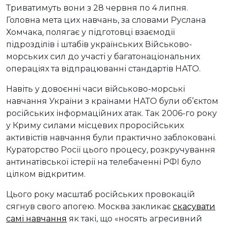
Триватимуть вони з 28 червня по 4 липня.
Головна мета цих навчань, за словами Руслана
Хомчака, полягає у підготовці взаємодії
підрозділів і штабів українських Військово-
морських сил до участі у багатонаціональних
операціях та відпрацюванні стандартів НАТО.
Навіть у довоєнні часи військово-морські
навчання України з країнами НАТО були об’єктом
російських інформаційних атак. Так 2006-го року
у Криму силами місцевих проросійських
активістів навчання були практично заблоковані.
Кураторство Росії цього процесу, розкручування
антинатівської істерії на телебаченні РФІ було
цілком відкритим.
Цього року масштаб російських провокацій
сягнув свого апогею. Москва закликає
скасувати
самі навчання
як такі, що «носять агресивний