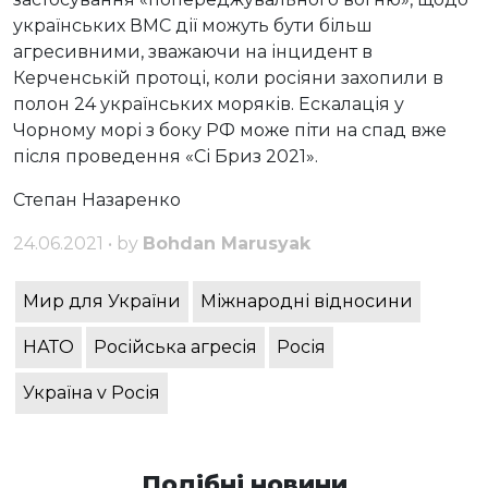
українських ВМС дії можуть бути більш
агресивними, зважаючи на інцидент в
Керченській протоці, коли росіяни захопили в
полон 24 українських моряків. Ескалація у
Чорному морі з боку РФ може піти на спад вже
після проведення «Сі Бриз 2021».
Степан Назаренко
24.06.2021 • by
Bohdan Marusyak
Мир для України
Міжнародні відносини
НАТО
Російська агресія
Росія
Україна v Росія
Подібні новини