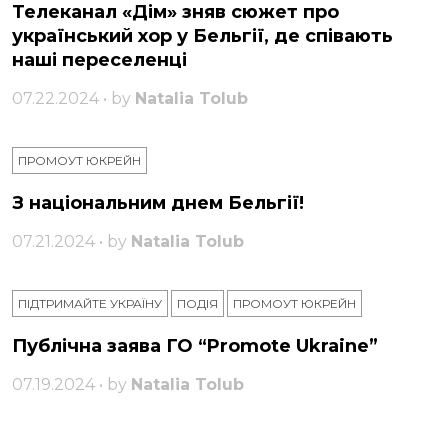
Телеканал «Дім» зняв сюжет про
український хор у Бельгії, де співають
наші переселенці
07.22.2024 • by
Natalia Tolub
ПРОМОУТ ЮКРЕЙН
З національним днем ​​Бельгії!
07.21.2024 • by
Natalia Tolub
ПІДТРИМАЙТЕ УКРАЇНУ
ПОДІЯ
ПРОМОУТ ЮКРЕЙН
Публічна заява ГО “Promote Ukraine”
07.19.2024 • by
Natalia Tolub