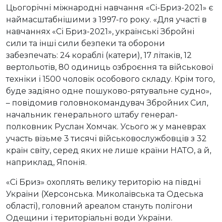
Цьогорічні міжнародні навчання «Сі-Бриз-2021» є
наймасштабнішими з 1997-го року. «Для участі в
навчаннях «Сі Бриз-2021», українські Збройні
сили та інші сили безпеки та оборони
забезпечать: 24 кораблі (катери), 17 літаків, 12
вертольотів, 80 одиниць озброєння та військової
техніки і 1500 чоловік особового складу. Крім того,
буде задіяно одне пошуково-рятувальне судно»,
– повідомив головнокомандувач Збройних Сил,
начальник генерального штабу генерал-
полковник Руслан Хомчак. Усього ж у маневрах
участь візьме 3 тисячі військовослужбовців з 32
країн світу, серед яких не лише країни НАТО, а й,
наприклад, Японія.
«Сі Бриз» охоплять велику територію на півдні
України (Херсонська. Миколаївська та Одеська
області), головний ареалом стануть полігони
Одещини і територіальні води України.