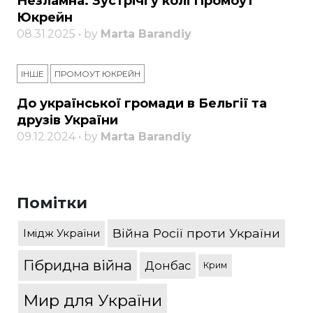
Незламна. Зустрічі у колі Промоут
Юкрейн
08.31.2025 • by
Marta Barandiy
ІНШЕ
ПРОМОУТ ЮКРЕЙН
До української громади в Бельгії та
друзів України
09.12.2024 • by
Marta Barandiy
Помітки
Війна Росії проти України
Імідж України
Гібридна війна
Донбас
Крим
Мир для України