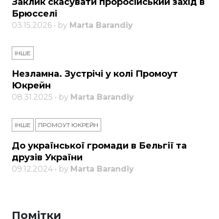
Заклик скасувати проросійський захід в
Брюсселі
03.15.2026 • by
Marta Barandiy
ІНШЕ
Незламна. Зустрічі у колі Промоут
Юкрейн
08.31.2025 • by
Marta Barandiy
ІНШЕ
ПРОМОУТ ЮКРЕЙН
До української громади в Бельгії та
друзів України
09.12.2024 • by
Marta Barandiy
Помітки