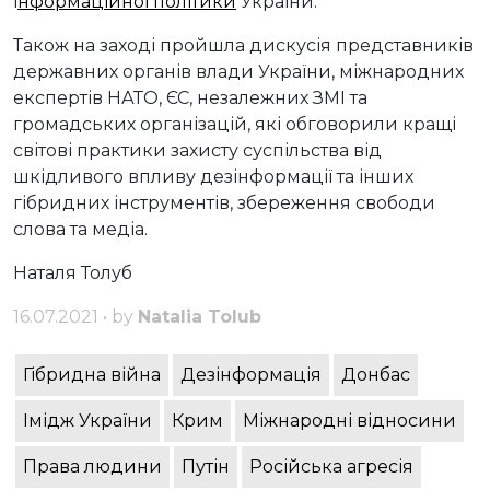
і
нформаційної політики
України.
Також на заході пройшла дискусія представників
державних органів влади України, міжнародних
експертів НАТО, ЄС, незалежних ЗМІ та
громадських організацій, які обговорили кращі
світові практики захисту суспільства від
шкідливого впливу дезінформації та інших
гібридних інструментів, збереження свободи
слова та медіа.
Наталя Толуб
16.07.2021 • by
Natalia Tolub
Гібридна війна
Дезінформація
Донбас
Імідж України
Крим
Міжнародні відносини
Права людини
Путін
Російська агресія