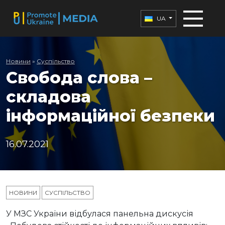
UA
Новини
»
Суспільство
Свобода слова –
складова
інформаційної безпеки
16.07.2021
НОВИНИ
СУСПІЛЬСТВО
У МЗС України відбулася панельна дискусія