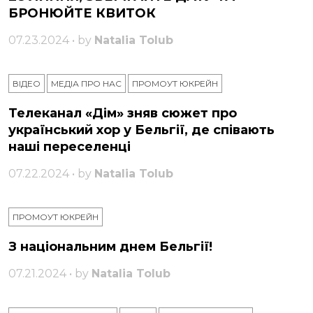
БРОНЮЙТЕ КВИТОК
07.23.2024 • by
Natalia Tolub
ВІДЕО
МЕДІА ПРО НАС
ПРОМОУТ ЮКРЕЙН
Телеканал «Дім» зняв сюжет про
український хор у Бельгії, де співають
наші переселенці
07.22.2024 • by
Natalia Tolub
ПРОМОУТ ЮКРЕЙН
З національним днем ​​Бельгії!
07.21.2024 • by
Natalia Tolub