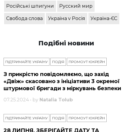
Російські шпигуни
Русский мир
Свобода слова
Україна v Росія
Україна-ЄС
Подібні новини
ПІДТРИМАЙТЕ УКРАЇНУ
ПОДІЯ
ПРОМОУТ ЮКРЕЙН
З прикрістю повідомляємо, що захід
«Двіж» скасовано з ініціативи 3 окремої
штурмової бригади з міркувань безпеки
07.25.2024 • by
Natalia Tolub
ПІДТРИМАЙТЕ УКРАЇНУ
ПОДІЯ
ПРОМОУТ ЮКРЕЙН
28 ЛИПНЯ, ЗБЕРІГАЙТЕ ДАТУ ТА