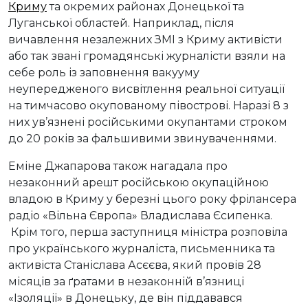
Криму
та окремих районах Донецької та
Луганської областей. Наприклад, після
вичавлення незалежних ЗМІ з Криму активісти
або так звані громадянські журналісти взяли на
себе роль із заповнення вакууму
неупередженого висвітлення реальної ситуації
на тимчасово окупованому півострові. Наразі 8 з
них ув’язнені російськими окупантами строком
до 20 років за фальшивими звинуваченнями.
Еміне Джапарова також нагадала про
незаконний арешт російською окупаційною
владою в Криму у березні цього року фрілансера
радіо «Вільна Європа» Владислава Єсипенка.
Крім того, перша заступниця міністра розповіла
про українського журналіста, письменника та
активіста Станіслава Асєєва, який провів 28
місяців за ґратами в незаконній в’язниці
«Ізоляції» в Донецьку, де він піддавався