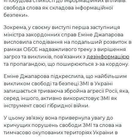
«Побудова стійкості до інформаційних впливів:
свобода слова як складова інформаційної
безпеки».
Зокрема, у своєму виступі перша заступниця
міністра закордонних справ Еміне Джапарова
висловила сподівання на подальший розвиток в
рамках ОБСЄ надважливого треку з вирішення
загроз та викликів, пов’язаних з
дезінформацією
та пропагандою, що поширюються з-за кордону.
Еміне Джапарова підкреслила, що найбільшим
викликом свободі та безпеці ЗМІ в Україні
залишається триваюча збройна агресії Росії, яка,
серед іншого, активно використовує ЗМІ як
інструмент своєї гібридної війни.
У цьому зв’язку вона привернула увагу до
кричущих порушень свободи ЗМІ та слова на
тимчасово окупованих територіях України в