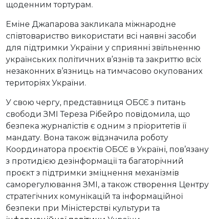
щоденним тортурам.
Еміне Джапарова закликала міжнародне
співтовариство використати всі наявні засоби
для підтримки України у сприянні звільненню
українських політичних в’язнів та закриттю всіх
незаконних в’язниць на тимчасово окупованих
територіях України.
У свою чергу, представниця ОБСЄ з питань
свободи ЗМІ Тереза Рібейро повідомила, що
безпека журналістів є одним з пріоритетів її
мандату. Вона також відзначила роботу
Координатора проєктів ОБСЄ в Україні, пов’язану
з протидією дезінформації та багаторічний
проєкт з підтримки зміцнення механізмів
саморегулювання ЗМІ, а також створення Центру
стратегічних комунікацій та інформаційної
безпеки при Міністерстві культури та