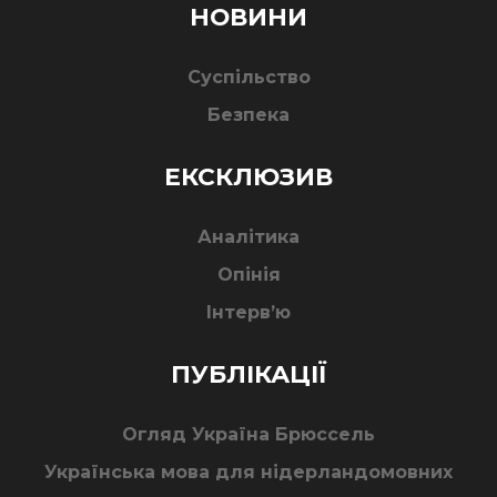
НОВИНИ
Суспільство
Безпека
ЕКСКЛЮЗИВ
Аналітика
Опінія
Інтерв’ю
ПУБЛІКАЦІЇ
Огляд Україна Брюссель
Українська мова для нідерландомовних