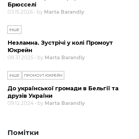
Брюсселі
03.15.2026 • by
Marta Barandiy
ІНШЕ
Незламна. Зустрічі у колі Промоут
Юкрейн
08.31.2025 • by
Marta Barandiy
ІНШЕ
ПРОМОУТ ЮКРЕЙН
До української громади в Бельгії та
друзів України
09.12.2024 • by
Marta Barandiy
Помітки