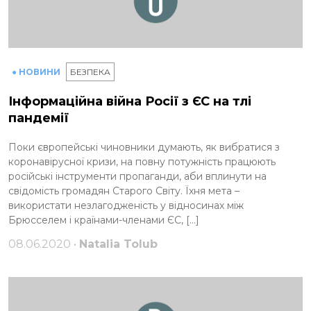
● НОВИНИ
БЕЗПЕКА
Інформаційна війна Росії з ЄС на тлі
пандемії
Поки європейські чиновники думають, як вибратися з
коронавірусної кризи, на повну потужність працюють
російські інструменти пропаганди, аби вплинути на
свідомість громадян Старого Світу. Їхня мета –
використати незлагодженість у відносинах між
Брюсселем і країнами-членами ЄС, […]
08.06.2020 •
Natalia Tolub