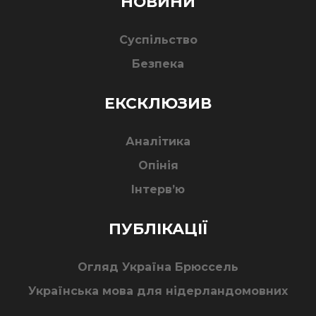
НОВИНИ
Суспільство
Безпека
ЕКСКЛЮЗИВ
Аналітика
Опінія
Інтерв’ю
ПУБЛІКАЦІЇ
Огляд Україна Брюссель
Українська мова для нідерландомовних