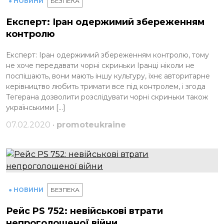
● НОВИНИ
БЕЗПЕКА
Експерт: Іран одержимий збереженням
контролю
Експерт: Іран одержимий збереженням контролю, тому
не хоче передавати чорні скриньки Іранці ніколи не
поспішають, вони мають іншу культуру, їхнє авторитарне
керівництво любить тримати все під контролем, і згода
Тегерана дозволити розслідувати чорні скриньки також
українськими […]
07.02.2020 •
promoteukraine
● НОВИНИ
БЕЗПЕКА
Рейс PS 752: невійськові втрати
непроголошеної війни