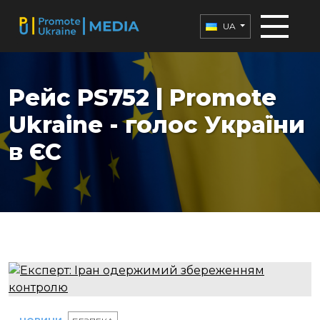
UA
Рейс PS752 | Promote
Ukraine - голос України
в ЄС