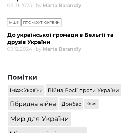
08.31.2025 • by
Marta Barandiy
ІНШЕ
ПРОМОУТ ЮКРЕЙН
До української громади в Бельгії та
друзів України
09.12.2024 • by
Marta Barandiy
Помітки
Війна Росії проти України
Імідж України
Гібридна війна
Донбас
Крим
Мир для України