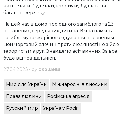
на приватні будинки, історичну будівлю та
багатоповерхівку.
На цей час відомо про одного загиблого та 23
поранених, серед яких дитина. Вічна пам’ять
загиблому та скорішого одужання пораненим.
Цей черговий злочин проти людяності не зійде
терористам з рук. Знайдемо всіх винних. За все
буде відповідальність.
27.04.2023 • by
окошева
Мир для України
Міжнародні відносини
Права людини
Російська агресія
Русский мир
Україна v Росія