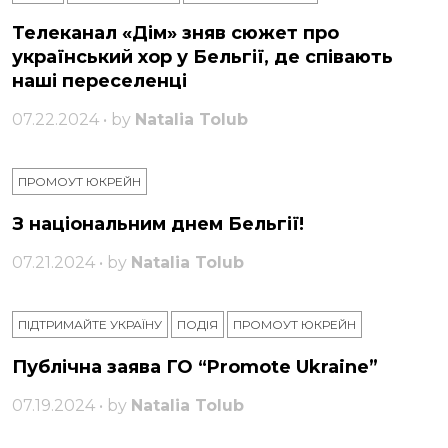
Телеканал «Дім» зняв сюжет про
український хор у Бельгії, де співають
наші переселенці
07.22.2024 • by
Natalia Tolub
ПРОМОУТ ЮКРЕЙН
З національним днем ​​Бельгії!
07.21.2024 • by
Natalia Tolub
ПІДТРИМАЙТЕ УКРАЇНУ
ПОДІЯ
ПРОМОУТ ЮКРЕЙН
Публічна заява ГО “Promote Ukraine”
07.19.2024 • by
Natalia Tolub