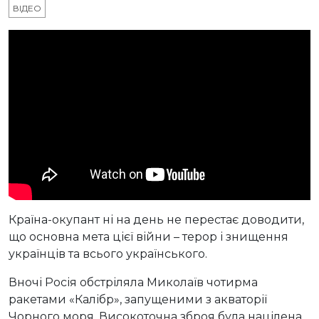
ВІДЕО
Країна-окупант ні на день не перестає доводити,
що основна мета цієї війни – терор і знищення
українців та всього українського.
Вночі Росія обстріляла Миколаїв чотирма
ракетами «Калібр», запущеними з акваторії
Чорного моря. Високоточна зброя була націлена