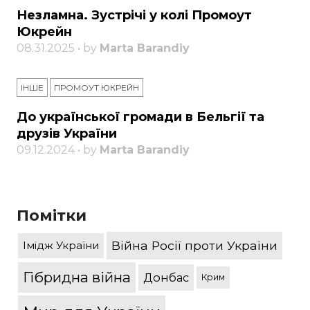
Незламна. Зустрічі у колі Промоут
Юкрейн
08.31.2025 • by
Marta Barandiy
ІНШЕ
ПРОМОУТ ЮКРЕЙН
До української громади в Бельгії та
друзів України
09.12.2024 • by
Marta Barandiy
Помітки
Війна Росії проти України
Імідж України
Гібридна війна
Донбас
Крим