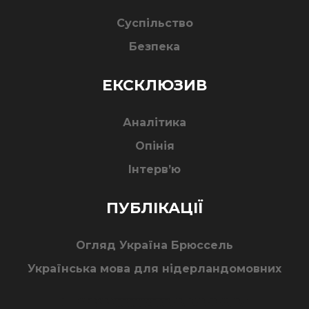
Суспільство
Безпека
ЕКСКЛЮЗИВ
Аналітика
Опінія
Інтерв’ю
ПУБЛІКАЦІЇ
Огляд Україна Брюссель
Українська мова для нідерландомовних