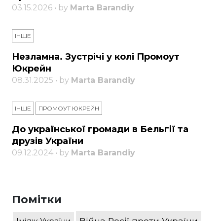
03.15.2026 • by
Marta Barandiy
ІНШЕ
Незламна. Зустрічі у колі Промоут
Юкрейн
08.31.2025 • by
Marta Barandiy
ІНШЕ
ПРОМОУТ ЮКРЕЙН
До української громади в Бельгії та
друзів України
09.12.2024 • by
Marta Barandiy
Помітки
Війна Росії проти України
Імідж України