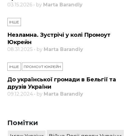
03.15.2026 • by
Marta Barandiy
ІНШЕ
Незламна. Зустрічі у колі Промоут
Юкрейн
08.31.2025 • by
Marta Barandiy
ІНШЕ
ПРОМОУТ ЮКРЕЙН
До української громади в Бельгії та
друзів України
09.12.2024 • by
Marta Barandiy
Помітки
Війна Росії проти України
Імідж України