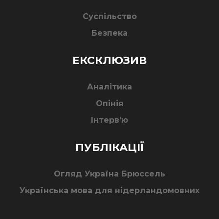
Суспільство
Безпека
ЕКСКЛЮЗИВ
Аналітика
Опінія
Інтерв’ю
ПУБЛІКАЦІЇ
Огляд Україна Брюссель
Українська мова для нідерландомовних