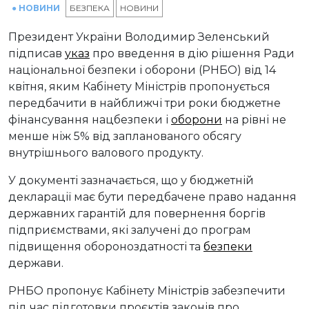
● НОВИНИ
БЕЗПЕКА
НОВИНИ
Президент України Володимир Зеленський
підписав
указ
про введення в дію рішення Ради
національної безпеки і оборони (РНБО) від 14
квітня, яким Кабінету Міністрів пропонується
передбачити в найближчі три роки бюджетне
фінансування нацбезпеки і
оборони
на рівні не
менше ніж 5% від запланованого обсягу
внутрішнього валового продукту.
У документі зазначається, що у бюджетній
декларації має бути передбачене право надання
державних гарантій для повернення боргів
підприємствами, які залучені до програм
підвищення обороноздатності та
безпеки
держави.
РНБО пропонує Кабінету Міністрів забезпечити
під час підготовки проєктів законів про