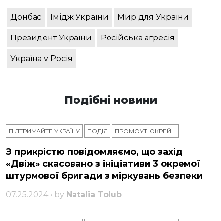
Донбас
Імідж України
Мир для України
Президент України
Російська агресія
Україна v Росія
Подібні новини
ПІДТРИМАЙТЕ УКРАЇНУ
ПОДІЯ
ПРОМОУТ ЮКРЕЙН
З прикрістю повідомляємо, що захід
«Двіж» скасовано з ініціативи 3 окремої
штурмової бригади з міркувань безпеки
07.25.2024 • by
Natalia Tolub