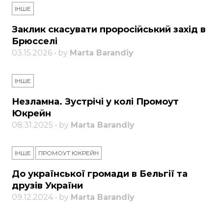
ІНШЕ
Заклик скасувати проросійський захід в
Брюсселі
03.15.2026 • by
Marta Barandiy
ІНШЕ
Незламна. Зустрічі у колі Промоут
Юкрейн
08.31.2025 • by
Marta Barandiy
ІНШЕ
ПРОМОУТ ЮКРЕЙН
До української громади в Бельгії та
друзів України
09.12.2024 • by
Marta Barandiy