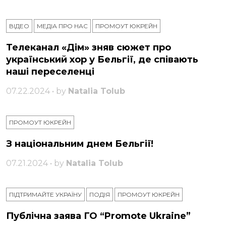
ВІДЕО
МЕДІА ПРО НАС
ПРОМОУТ ЮКРЕЙН
Телеканал «Дім» зняв сюжет про
український хор у Бельгії, де співають
наші переселенці
07.22.2024 • by
Natalia Tolub
ПРОМОУТ ЮКРЕЙН
З національним днем ​​Бельгії!
07.21.2024 • by
Natalia Tolub
ПІДТРИМАЙТЕ УКРАЇНУ
ПОДІЯ
ПРОМОУТ ЮКРЕЙН
Публічна заява ГО “Promote Ukraine”