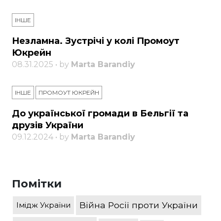
ІНШЕ
Незламна. Зустрічі у колі Промоут
Юкрейн
08.31.2025 • by
Marta Barandiy
ІНШЕ
ПРОМОУТ ЮКРЕЙН
До української громади в Бельгії та
друзів України
09.12.2024 • by
Marta Barandiy
Помітки
Війна Росії проти України
Імідж України