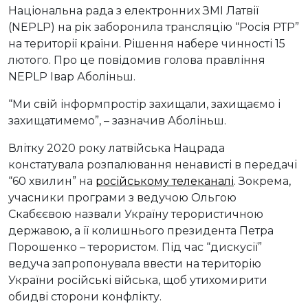
Національна рада з електронних ЗМІ Латвії
(NEPLP) на рік заборонила трансляцію “Росія РТР”
на території країни. Рішення набере чинності 15
лютого. Про це повідомив голова правління
NEPLP Івар Аболіньш.
“Ми свій інформпростір захищали, захищаємо і
захищатимемо”, – зазначив Аболіньш.
Влітку 2020 року латвійська Нацрада
констатувала розпалювання ненависті в передачі
“60 хвилин” на
російському телеканалі
. Зокрема,
учасники програми з ведучою Ольгою
Скабєєвою назвали Україну терористичною
державою, а її колишнього президента Петра
Порошенко – терористом. Під час “дискусії”
ведуча запропонувала ввести на територію
України російські війська, щоб утихомирити
обидві сторони конфлікту.