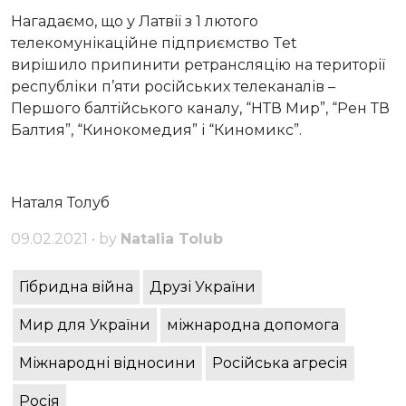
Нагадаємо, що у Латвії з 1 лютого
телекомунікаційне підприємство Tet
вирішило припинити ретрансляцію на території
республіки п’яти російських телеканалів –
Першого балтійського каналу, “НТВ Мир”, “Рен ТВ
Балтия”, “Кинокомедия” і “Киномикс”.
Наталя Толуб
09.02.2021 • by
Natalia Tolub
Гібридна війна
Друзі України
Мир для України
міжнародна допомога
Міжнародні відносини
Російська агресія
Росія