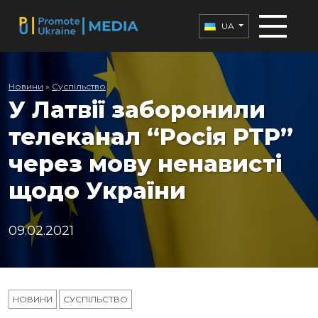
UA
Новини
»
Суспільство
У Латвії заборонили
телеканал “Росія РТР”
через мову ненависті
щодо України
09.02.2021
НОВИНИ
СУСПІЛЬСТВО