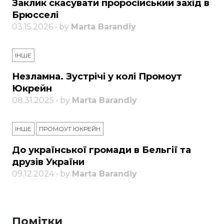
Заклик скасувати проросійський захід в
Брюсселі
03.15.2026 • by
Marta Barandiy
ІНШЕ
Незламна. Зустрічі у колі Промоут
Юкрейн
08.31.2025 • by
Marta Barandiy
ІНШЕ
ПРОМОУТ ЮКРЕЙН
До української громади в Бельгії та
друзів України
09.12.2024 • by
Marta Barandiy
Помітки