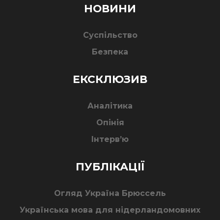
НОВИНИ
Суспільство
Безпека
ЕКСКЛЮЗИВ
Аналітика
Опінія
Інтерв’ю
ПУБЛІКАЦІЇ
Огляд Україна Брюссель
Українська мова для нідерландомовних