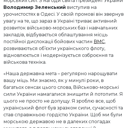
морських сил. З нагоди свята Президент України
Володимир Зеленський
виступив на
урочистостях в Одесі. У своїй промові він звернув
увагу на те, що зараз в Україні триває активний
розвиток військово-морських баз і навчальних
закладів, відбувається облаштування місць
постійної дислокації бойових частин
ВМС
,
розвиваються об’єкти українського флоту,
відновлюється і модернізується озброєння та
військова техніка.
«Наша державна мета – регулярно нарощувати
вашу міць. Ми знаємо, як у минулі роки, в
багатьох сенсах цього слова, Військово-морські
сили України намагалися знищити й потопити. Я
цього не просто не допущу. Я зроблю все, щоб
український флот був зразком сили, сучасності та
став справжньою гордістю України. Щоб ми були
морською державою не в далеких спогадах