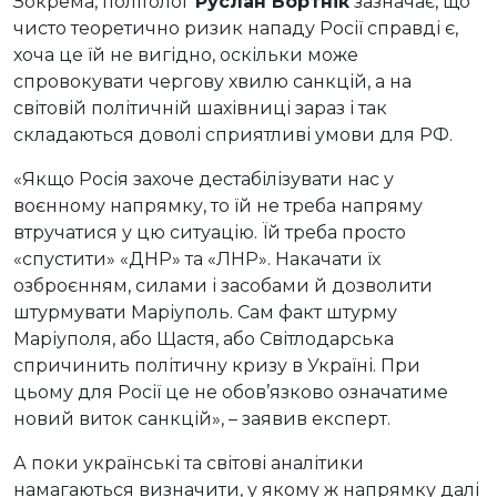
Зокрема, політолог
Руслан Бортнік
зазначає, що
чисто теоретично ризик нападу Росії справді є,
хоча це їй не вигідно, оскільки може
спровокувати чергову хвилю санкцій, а на
світовій політичній шахівниці зараз і так
складаються доволі сприятливі умови для РФ.
«Якщо Росія захоче дестабілізувати нас у
воєнному напрямку, то їй не треба напряму
втручатися у цю ситуацію. Їй треба просто
«спустити» «ДНР» та «ЛНР». Накачати їх
озброєнням, силами і засобами й дозволити
штурмувати Маріуполь. Сам факт штурму
Маріуполя, або Щастя, або Світлодарська
спричинить політичну кризу в Україні. При
цьому для Росії це не обов’язково означатиме
новий виток санкцій», – заявив експерт.
А поки українські та світові аналітики
намагаються визначити, у якому ж напрямку далі