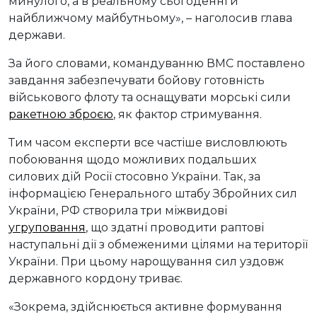
минулого, а в реальному сьогоденні й
найближчому майбутньому», – наголосив глава
держави.
За його словами, командуванню ВМС поставлено
завдання забезпечувати бойову готовність
військового флоту та оснащувати морські сили
ракетною зброєю
, як фактор стримування.
Тим часом експерти все частіше висловлюють
побоювання щодо можливих подальших
силових дій Росії стосовно України. Так, за
інформацією Генерального штабу Збройних сил
України, РФ створила три міжвидові
угруповання
, що здатні проводити раптові
наступальні дії з обмеженими цілями на території
України. При цьому нарощування сил уздовж
державного кордону триває.
«Зокрема, здійснюється активне формування