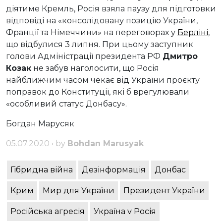
діятиме Кремль, Росія взяла паузу для підготовки
відповіді на «консолідовану позицію України,
Франції та Німеччини» на переговорах у
Берліні
,
що відбулися 3 липня. При цьому заступник
голови Адміністрації президента РФ
Дмитро
Козак
не забув наголосити, що Росія
найближчим часом чекає від України проєкту
поправок до Конституції, які б врегулювали
«особливий статус Донбасу».
Богдан Марусяк
05.07.2020 • by
Bohdan Marusyak
Гібридна війна
Дезінформація
Донбас
Крим
Мир для України
Президент України
Російська агресія
Україна v Росія