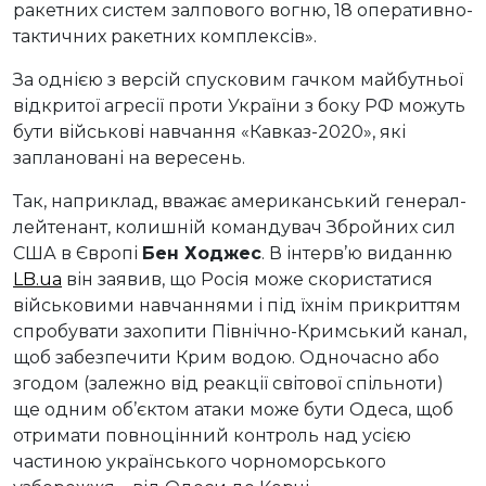
ракетних систем залпового вогню, 18 оперативно-
тактичних ракетних комплексів».
За однією з версій спусковим гачком майбутньої
відкритої агресії проти України з боку РФ можуть
бути військові навчання «Кавказ-2020», які
заплановані на вересень.
Так, наприклад, вважає американський генерал-
лейтенант, колишній командувач Збройних сил
США в Європі
Бен Ходжес
. В інтерв’ю виданню
LB.ua
він заявив, що Росія може скористатися
військовими навчаннями і під їхнім прикриттям
спробувати захопити Північно-Кримський канал,
щоб забезпечити Крим водою. Одночасно або
згодом (залежно від реакції світової спільноти)
ще одним об’єктом атаки може бути Одеса, щоб
отримати повноцінний контроль над усією
частиною українського чорноморського