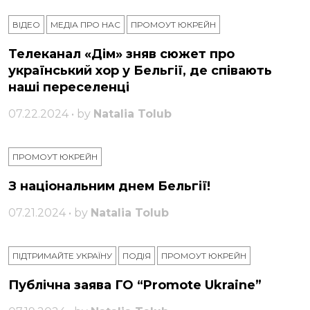
ВІДЕО
МЕДІА ПРО НАС
ПРОМОУТ ЮКРЕЙН
Телеканал «Дім» зняв сюжет про
український хор у Бельгії, де співають
наші переселенці
07.22.2024 • by
Natalia Tolub
ПРОМОУТ ЮКРЕЙН
З національним днем ​​Бельгії!
07.21.2024 • by
Natalia Tolub
ПІДТРИМАЙТЕ УКРАЇНУ
ПОДІЯ
ПРОМОУТ ЮКРЕЙН
Публічна заява ГО “Promote Ukraine”