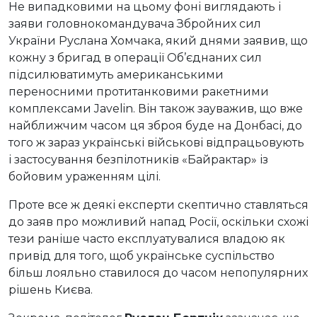
Не випадковими на цьому фоні виглядають і
заяви головнокомандувача Збройних сил
України Руслана Хомчака, який днями заявив, що
кожну з бригад в операції Об’єднаних сил
підсилюватимуть американськими
переносними протитанковими ракетними
комплексами Javelin. Він також зауважив, що вже
найближчим часом ця зброя буде на Донбасі, до
того ж зараз українські військові відпрацьовують
і застосування безпілотників «Байрактар» із
бойовим ураженням цілі.
Проте все ж деякі експерти скептично ставляться
до заяв про можливий напад Росії, оскільки схожі
тези раніше часто експлуатувалися владою як
привід для того, щоб українське суспільство
більш лояльно ставилося до часом непопулярних
рішень Києва.