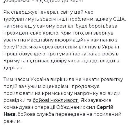
узбережжя – від Одеси до Керчі.
Як стверджує генерал, світ у цей час
турбуватимуть зовсім інші проблеми, адже у США,
наприклад, у самому розпалі буде боротьба за
президентське крісло. Крім того, він звернув
увагу і на масштабну інформаційну кампанію з
боку Росії, яка через свої сили впливу в Україні
проштовхує ідею про гуманітарну катастрофу в
Криму та підриває довіру українців до влади в
державі.
Тим часом Україна вирішила не чекати розвитку
подій за чужим сценарієм і продовжує
посилювати на кримському напрямку всі види
розвідки та
бойові можливості
. Як зауважив
командувач операції Об’єднаних сил
Сергій
Наєв
, бойова служба переведена на посилений
режим.