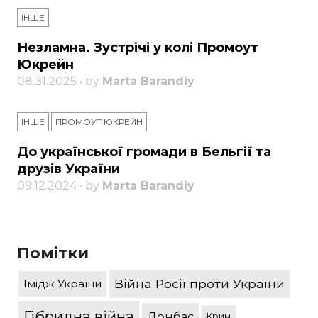
ІНШЕ
Незламна. Зустрічі у колі Промоут
Юкрейн
08.31.2025 • by
Marta Barandiy
ІНШЕ
ПРОМОУТ ЮКРЕЙН
До української громади в Бельгії та
друзів України
09.12.2024 • by
Marta Barandiy
Помітки
Війна Росії проти України
Імідж України
Гібридна війна
Донбас
Крим