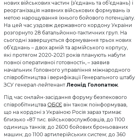
нових військових частин (з’єднань та об’єднань) і
реорганізація наявних військових формувань із
метою нарощування їхнього бойового потенціалу.
На цей час уздовж державного кордону України
розгорнуто 28 батальйонно-тактичних груп. На
сьогодні завершується формування трьох нових
об’єднань – двох армій та армійського корпусу,
які протягом 2020-2021 років планують набути
повної оперативної готовності», – заявив
начальник Головного управління міжнародного
співробітництва і верифікації Генерального штабу
ЗСУ генерал-лейтенант
Леонід Голопатюк
.
Під час онлайн-засідання форуму безпекового
співробітництва
ОБСЄ
він також поінформував,
що на кордоні з Україною Росія зараз тримає
близько «87 тис. військовослужбовців, до 1100
одиниць танків; до 2600 бойових броньованих
машин; до 1100 артилерійських систем; до 360