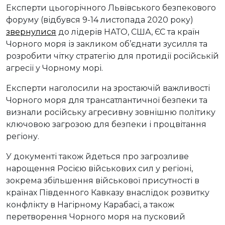
Експерти цьогорічного Львівського безпекового
форуму (відбувся 9-14 листопада 2020 року)
звернулися
до лідерів НАТО, США, ЄС та країн
Чорного моря із закликом об’єднати зусилля та
розробити чітку стратегію для протидії російській
агресії у Чорному морі.
Експерти наголосили на зростаючій важливості
Чорного моря для трансатлантичної безпеки та
визнали російську агресивну зовнішню політику
ключовою загрозою для безпеки і процвітання
регіону.
У документі також йдеться про загрозливе
нарощення Росією військових сил у регіоні,
зокрема збільшення військової присутності в
країнах Південного Кавказу внаслідок розвитку
конфлікту в Нагірному Карабасі, а також
перетворення Чорного моря на пусковий