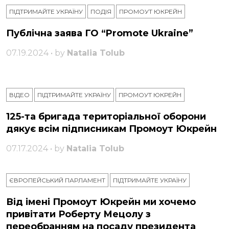
ПІДТРИМАЙТЕ УКРАЇНУ
ПОДІЯ
ПРОМОУТ ЮКРЕЙН
Публічна заява ГО “Promote Ukraine”
07.19.2024 • by
Natalia Tolub
ВІДЕО
ПІДТРИМАЙТЕ УКРАЇНУ
ПРОМОУТ ЮКРЕЙН
125-та бригада територіальної оборони
дякує всім підписникам Промоут Юкрейн
07.17.2024 • by
Natalia Tolub
ЄВРОПЕЙСЬКИЙ ПАРЛАМЕНТ
ПІДТРИМАЙТЕ УКРАЇНУ
Від імені Промоут Юкрейн ми хочемо
привітати Роберту Мецолу з
переобранням на посаду президента