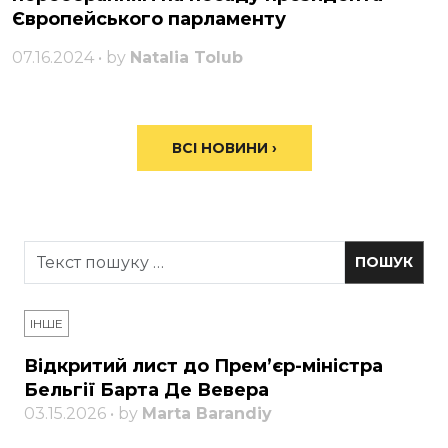
Європейського парламенту
07.16.2024 • by
Natalia Tolub
ВСІ НОВИНИ ›
ІНШЕ
Відкритий лист до Прем’єр-міністра
Бельгії Барта Де Вевера
03.15.2026 • by
Marta Barandiy