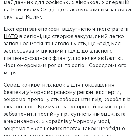
майданчик для російських військових операцій
на Близькому Сході, що стало можливим завдяки
окупації Криму.
Експерти занепокоєні відсутністю чіткої стратегії
НАТО
в регіоні, що створює вакуум, який легко
заповнює Росія, та наголошують, що Захід має
застосовувати цілісний підхід до власного
південно-східного флангу, що включає Балтію,
Чорноморський регіон та регіон Середземного
моря.
Серед конкретних кроків для покращення
безпеки у Чорноморському регіоні експерти,
зокрема, пропонують заборонити вхід кораблів із
окупованого Криму до усіх європейських портів,
забезпечити постійну присутність німецьких та
американських кораблів у Чорному морі,
зокрема в українських портах. Також необхідно
розмістити у регіоні тренувальну базу для