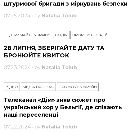
штурмової бригади з міркувань безпеки
07.25.2024 • by
Natalia Tolub
ПІДТРИМАЙТЕ УКРАЇНУ
ПОДІЯ
ПРОМОУТ ЮКРЕЙН
28 ЛИПНЯ, ЗБЕРІГАЙТЕ ДАТУ ТА
БРОНЮЙТЕ КВИТОК
07.23.2024 • by
Natalia Tolub
ВІДЕО
МЕДІА ПРО НАС
ПРОМОУТ ЮКРЕЙН
Телеканал «Дім» зняв сюжет про
український хор у Бельгії, де співають
наші переселенці
07.22.2024 • by
Natalia Tolub