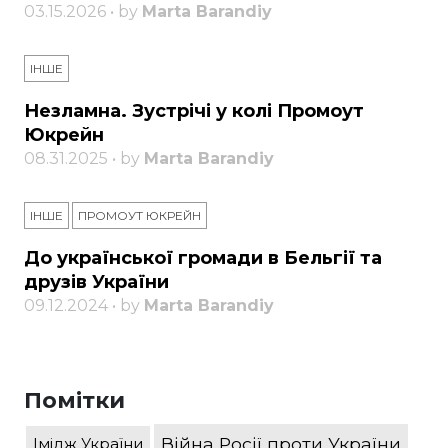
03.15.2026 • by
Marta Barandiy
ІНШЕ
Незламна. Зустрічі у колі Промоут
Юкрейн
08.31.2025 • by
Marta Barandiy
ІНШЕ
ПРОМОУТ ЮКРЕЙН
До української громади в Бельгії та
друзів України
09.12.2024 • by
Marta Barandiy
Помітки
Війна Росії проти України
Імідж України