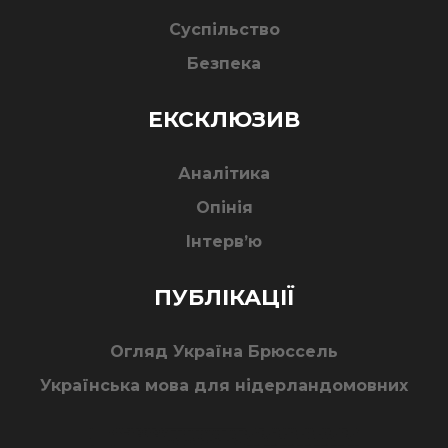
Суспільство
Безпека
ЕКСКЛЮЗИВ
Аналітика
Опінія
Інтерв’ю
ПУБЛІКАЦІЇ
Огляд Україна Брюссель
Українська мова для нідерландомовних