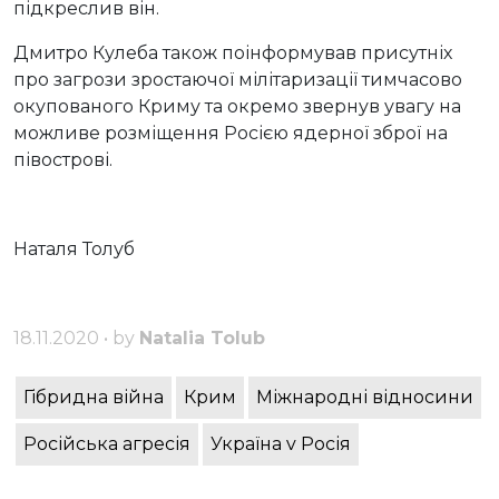
підкреслив він.
Дмитро Кулеба також поінформував присутніх
про загрози зростаючої мілітаризації тимчасово
окупованого Криму та окремо звернув увагу на
можливе розміщення Росією ядерної зброї на
півострові.
Наталя Толуб
18.11.2020 • by
Natalia Tolub
Гібридна війна
Крим
Міжнародні відносини
Російська агресія
Україна v Росія