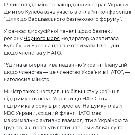
17 листопада міністр закордонних справ України
Дмитро Кулеба взяв участь в онлайн-конференції
“Шлях до Варшавського безпекового форуму”.
У рамках дискусійної панелі щодо безпеки
регіону
Чорного моря
модераторка запитала
Кулебу, чи Україна прагне отримати План дій
щодо членства у НАТО.
“Єдина альтернатива наданню Україні Плану дій
щодо членства — це членство України в НАТО”, —
наголосив міністр.
Міністр також нагадав, що більшість українців
підтримують вступ України до НАТО, і ця
підтримка з року в рік зростає. На думку глави
МЗС України, східний фланг НАТО має
максимально активно взаємодіяти з Україною та
Грузією, які прагнуть стати членами Альянсу та
гарантують безпеку Європи, зокрема