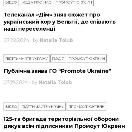
ВІДЕО
МЕДІА ПРО НАС
ПРОМОУТ ЮКРЕЙН
Телеканал «Дім» зняв сюжет про
український хор у Бельгії, де співають
наші переселенці
07.22.2024 • by
Natalia Tolub
ПІДТРИМАЙТЕ УКРАЇНУ
ПОДІЯ
ПРОМОУТ ЮКРЕЙН
Публічна заява ГО “Promote Ukraine”
07.19.2024 • by
Natalia Tolub
ВІДЕО
ПІДТРИМАЙТЕ УКРАЇНУ
ПРОМОУТ ЮКРЕЙН
125-та бригада територіальної оборони
дякує всім підписникам Промоут Юкрейн